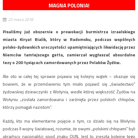
MAGNA POLONIA!
22 marca 2018
Pisaliśmy już obszernie o prowokacji burmistrza izraelskiego
miasta Kiryat Bialik, który w Radomsku, podczas wspólnych
polsko-żydowskich uroczystości upamiętniających likwidację przez
Niemców tamtejszego getta, zamierzał wygłaszać absurdalne
tezy o 200 tysiącach zamordowanych przez Polaków Żydów.
Ale oto w całej tej sprawie pojawia się kolejny wątek – okazuje się
bowiem, że w przemówieniu tym miało pojawić się „świadectwo”
żydowskiej dziewczynki z Wołynia, wedle której większość Żydów na
Wołyniu „została zamordowana i zarżnięta przez polskich chłopów,
którzy pomagali nazistom”.
Każdy, kto ma elementarne pojęcie o tym, co działo się na Wołyniu
podczas II wojny światowej, rozumie, że owymi „polskimi chłopami” byli
ukraińscy nacjonaliści spod znaku OUN. Jest to zresztą kolejne tego