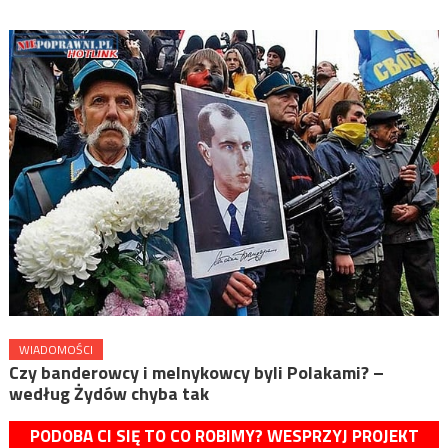
WIADOMOŚCI
Czy banderowcy i melnykowcy byli Polakami? –
według Żydów chyba tak
PODOBA CI SIĘ TO CO ROBIMY? WESPRZYJ PROJEKT