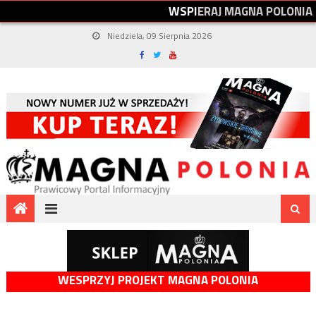
W
S
P
I
E
R
A
J
M
A
G
N
A
P
O
L
O
N
I
A
Niedziela, 09 Sierpnia 2026
WESPRZYJ PROJEKT MAGNA POLONIA