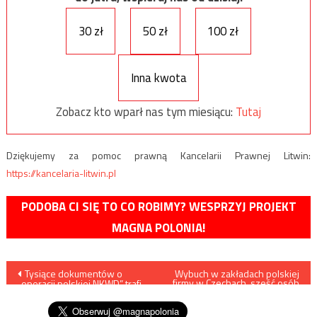
30 zł
50 zł
100 zł
Inna kwota
Zobacz kto wparł nas tym miesiącu:
Tutaj
Dziękujemy za pomoc prawną Kancelarii Prawnej Litwin:
https://kancelaria-litwin.pl
PODOBA CI SIĘ TO CO ROBIMY? WESPRZYJ PROJEKT
MAGNA POLONIA!
Nawigacja
Tysiące dokumentów o
Wybuch w zakładach polskiej
firmy w Czechach, sześć osób
„operacji polskiej NKWD” trafi
nie żyje
wpisu
do IPN.