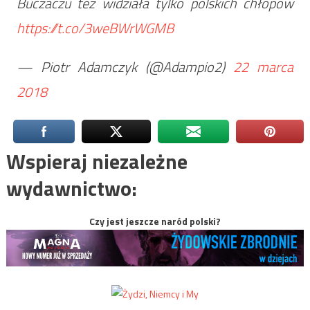
Buczaczu też widziała tylko polskich chłopów
https://t.co/3weBWrWGMB
— Piotr Adamczyk (@Adampio2)
22 marca
2018
Wspieraj niezależne
wydawnictwo:
Czy jest jeszcze naród polski?