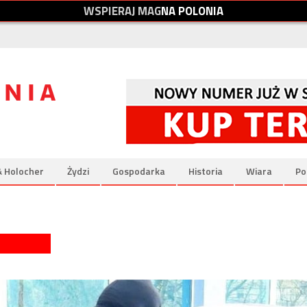
W
S
P
I
E
R
A
J
M
A
G
N
A
P
O
L
O
N
I
A
& Holocher
Żydzi
Gospodarka
Historia
Wiara
Po