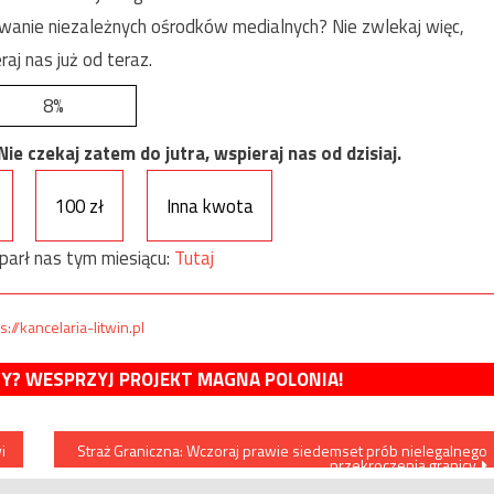
anie niezależnych ośrodków medialnych? Nie zwlekaj więc,
raj nas już od teraz.
8%
e czekaj zatem do jutra, wspieraj nas od dzisiaj.
100 zł
Inna kwota
parł nas tym miesiącu:
Tutaj
s://kancelaria-litwin.pl
MY? WESPRZYJ PROJEKT MAGNA POLONIA!
i
Straż Graniczna: Wczoraj prawie siedemset prób nielegalnego
przekroczenia granicy