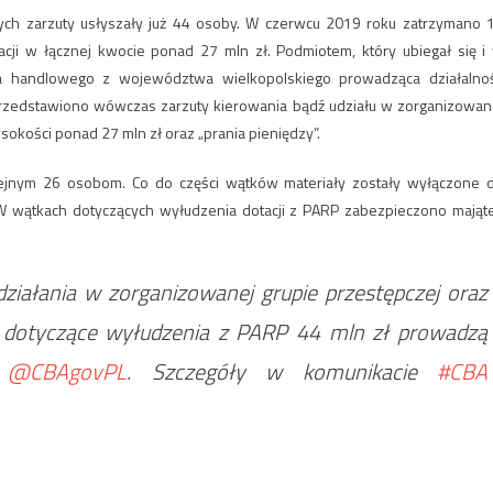
ych zarzuty usłyszały już 44 osoby. W czerwcu 2019 roku zatrzymano 
ji w łącznej kwocie ponad 27 mln zł. Podmiotem, który ubiegał się i
a handlowego z województwa wielkopolskiego prowadząca działalno
przedstawiono wówczas zarzuty kierowania bądź udziału w zorganizowan
okości ponad 27 mln zł oraz „prania pieniędzy”.
lejnym 26 osobom. Co do części wątków materiały zostały wyłączone 
W wątkach dotyczących wyłudzenia dotacji z PARP zabezpieczono mająt
działania w zorganizowanej grupie przestępczej oraz
o dotyczące wyłudzenia z PARP 44 mln zł prowadzą
y
@CBAgovPL
. Szczegóły w komunikacie
#CBA