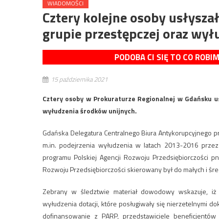
WIADOMOŚCI
Cztery kolejne osoby usłysza
grupie przestępczej oraz wy
PODOBA CI SIĘ TO CO ROBI
15 października 2021
Cztery osoby w Prokuraturze Regionalnej w Gdańsku us
wyłudzenia środków unijnych.
Gdańska Delegatura Centralnego Biura Antykorupcyjnego p
m.in. podejrzenia wyłudzenia w latach 2013-2016 prze
programu Polskiej Agencji Rozwoju Przedsiębiorczości pn
Rozwoju Przedsiębiorczości skierowany był do małych i śre
Zebrany w śledztwie materiał dowodowy wskazuje, iż 
wyłudzenia dotacji, które posługiwały się nierzetelnymi 
dofinansowanie z PARP, przedstawiciele beneficjentów