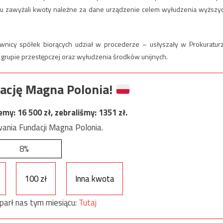
eniu zawyżali kwoty należne za dane urządzenie celem wyłudzenia wyższy
wnicy spółek biorących udział w procederze – usłyszały w Prokuratur
 grupie przestępczej oraz wyłudzenia środków unijnych.
ację Magna Polonia!
jemy:
16 500
zł, zebraliśmy:
1351
zł.
ania Fundacji Magna Polonia.
8%
100 zł
Inna kwota
parł nas tym miesiącu:
Tutaj