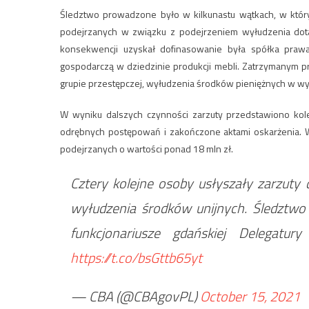
Śledztwo prowadzone było w kilkunastu wątkach, w któr
podejrzanych w związku z podejrzeniem wyłudzenia dotac
konsekwencji uzyskał dofinasowanie była spółka praw
gospodarczą w dziedzinie produkcji mebli. Zatrzymanym 
grupie przestępczej, wyłudzenia środków pieniężnych w wys
W wyniku dalszych czynności zarzuty przedstawiono ko
odrębnych postępowań i zakończone aktami oskarżenia. 
podejrzanych o wartości ponad 18 mln zł.
Cztery kolejne osoby usłyszały zarzuty 
wyłudzenia środków unijnych. Śledztw
funkcjonariusze gdańskiej Delegatur
https://t.co/bsGttb65yt
— CBA (@CBAgovPL)
October 15, 2021