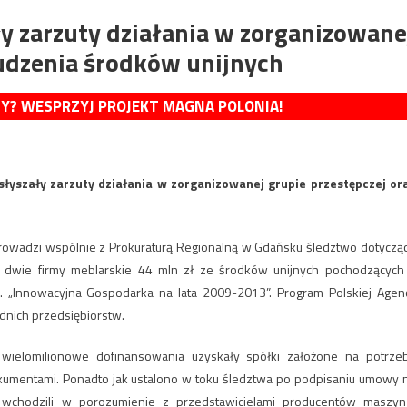
ły zarzuty działania w zorganizowane
łudzenia środków unijnych
MY? WESPRZYJ PROJEKT MAGNA POLONIA!
łyszały zarzuty działania w zorganizowanej grupie przestępczej or
rowadzi wspólnie z Prokuraturą Regionalną w Gdańsku śledztwo dotyczą
z dwie firmy meblarskie 44 mln zł ze środków unijnych pochodzących
. „Innowacyjna Gospodarka na lata 2009-2013”. Program Polskiej Agenc
dnich przedsiębiorstw.
wielomilionowe dofinansowania uzyskały spółki założone na potrze
dokumentami. Ponadto jak ustalono w toku śledztwa po podpisaniu umowy 
 wchodzili w porozumienie z przedstawicielami producentów maszyn