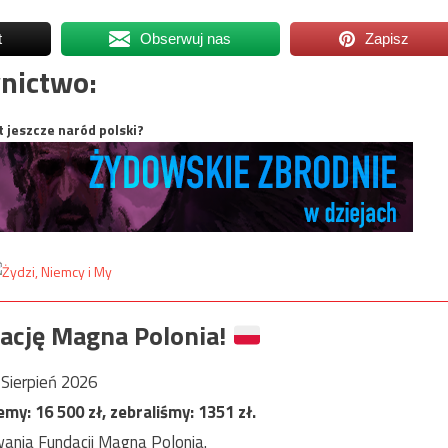
t
Obserwuj nas
Zapisz
nictwo:
t jeszcze naród polski?
ację Magna Polonia!
Sierpień 2026
jemy:
16 500
zł, zebraliśmy:
1351
zł.
ania Fundacji Magna Polonia.