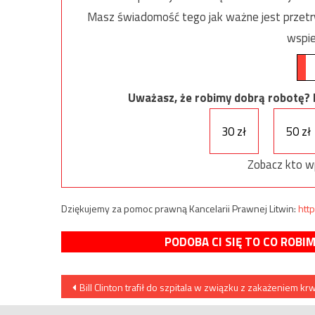
Masz świadomość tego jak ważne jest przetrw
wspie
Uważasz, że robimy dobrą robotę? Ni
30 zł
50 zł
Zobacz kto w
Dziękujemy za pomoc prawną Kancelarii Prawnej Litwin:
http
PODOBA CI SIĘ TO CO ROBI
Nawigacja
Bill Clinton trafił do szpitala w związku z zakażeniem krw
wpisu