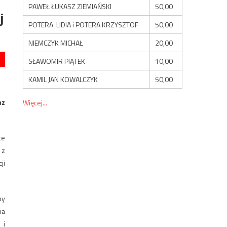
PAWEŁ ŁUKASZ ZIEMIAŃSKI
50,00
j
POTERA LIDIA i POTERA KRZYSZTOF
50,00
NIEMCZYK MICHAŁ
20,00
SŁAWOMIR PIĄTEK
10,00
KAMIL JAN KOWALCZYK
50,00
az
Więcej...
ce
 z
ji
by
na
 i