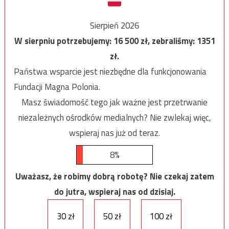
Sierpień 2026
W sierpniu potrzebujemy:
16 500
zł, zebraliśmy:
1351
zł.
Państwa wsparcie jest niezbędne dla funkcjonowania
Fundacji Magna Polonia.
Masz świadomość tego jak ważne jest przetrwanie
niezależnych ośrodków medialnych? Nie zwlekaj więc,
wspieraj nas już od teraz.
8%
Uważasz, że robimy dobrą robotę? Nie czekaj zatem
do jutra, wspieraj nas od dzisiaj.
30 zł
50 zł
100 zł