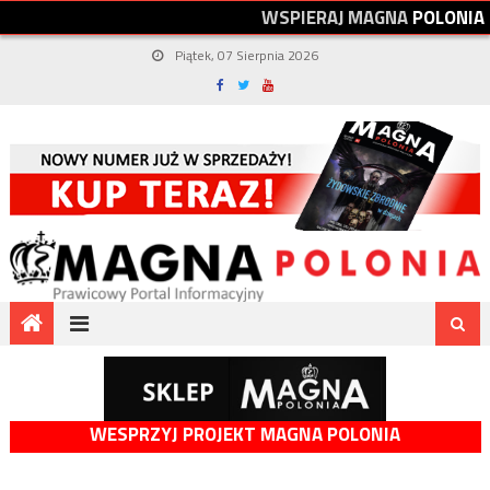
W
S
P
I
E
R
A
J
M
A
G
N
A
P
O
L
O
N
I
A
Piątek, 07 Sierpnia 2026
WESPRZYJ PROJEKT MAGNA POLONIA