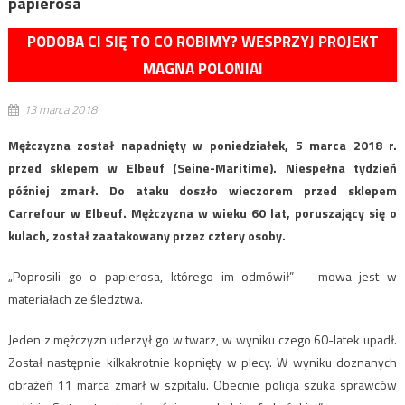
papierosa
PODOBA CI SIĘ TO CO ROBIMY? WESPRZYJ PROJEKT
MAGNA POLONIA!
13 marca 2018
Mężczyzna został napadnięty w poniedziałek, 5 marca 2018 r.
przed sklepem w Elbeuf (Seine-Maritime). Niespełna tydzień
później zmarł. Do ataku doszło wieczorem przed sklepem
Carrefour w Elbeuf. Mężczyzna w wieku 60 lat, poruszający się o
kulach, został zaatakowany przez cztery osoby.
„Poprosili go o papierosa, którego im odmówił” – mowa jest w
materiałach ze śledztwa.
Jeden z mężczyzn uderzył go w twarz, w wyniku czego 60-latek upadł.
Został następnie kilkakrotnie kopnięty w plecy. W wyniku doznanych
obrażeń 11 marca zmarł w szpitalu. Obecnie policja szuka sprawców