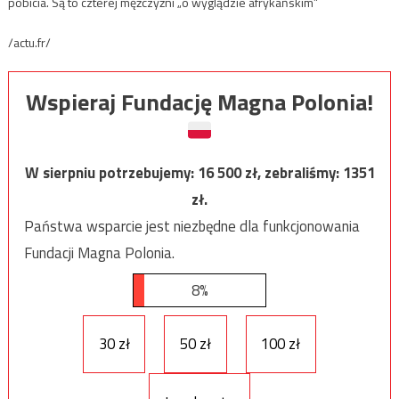
pobicia. Są to czterej mężczyźni „o wyglądzie afrykańskim”
/actu.fr/
Wspieraj Fundację Magna Polonia!
W sierpniu potrzebujemy:
16 500
zł, zebraliśmy:
1351
zł.
Państwa wsparcie jest niezbędne dla funkcjonowania
Fundacji Magna Polonia.
8%
30 zł
50 zł
100 zł