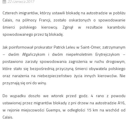
22 czerwca 2017
Czterech imigrantów, którzy ustawili blokadę na autostradzie w pobliżu
Calais, na północy Francji, zostało oskarżonych o spowodowanie
śmierci polskiego kierowcy. Zginął w rezultacie karambolu
spowodowanego przez tą blokadę.
Jak poinformował prokurator Patrick Leleu w Saint-Omer, zatrzymanym
– dwóm Afgańczykom i dwóm niepełnoletnim Erytrejczykom –
postawiono zarzuty spowodowania zagrożenia w ruchu drogowym,
które stało się bezpośrednią przyczyną śmierci obywatela polskiego
oraz narażenia na niebezpieczeństwo życia innych kierowców. Nie
przyznają się oni do winy.
Do wypadku doszło we wtorek przed godz. 4 rano z powodu
ustawionej przez migrantów blokady z pni drzew na autostradzie A16,
w rejonie miejscowości Guemps, w odległości 15 km na wschód od
Calais.