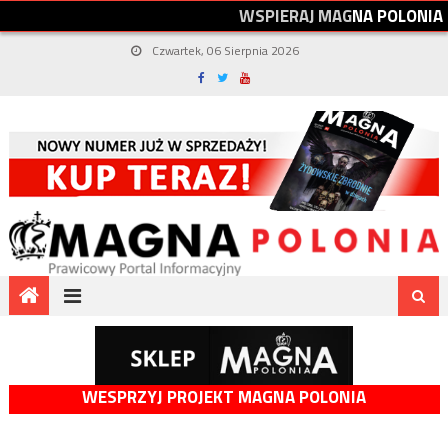
W
S
P
I
E
R
A
J
M
A
G
N
A
P
O
L
O
N
I
A
Czwartek, 06 Sierpnia 2026
WESPRZYJ PROJEKT MAGNA POLONIA