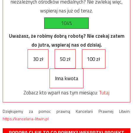
niezależnych ośrodków medialnych? Nie zwlekaj więc,
wspieraj nas już od teraz.
104%
Uważasz, że robimy dobrą robotę? Nie czekaj zatem
do jutra, wspieraj nas od dzisiaj.
30 zł
50 zł
100 zł
Inna kwota
Zobacz kto wparł nas tym miesiącu:
Tutaj
Dziękujemy za pomoc prawną Kancelarii Prawnej Litwin:
https://kancelaria-litwin.pl
PODOBA CI SIĘ TO CO ROBIMY? WESPRZYJ PROJEKT