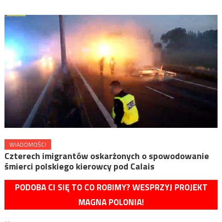
WIADOMOŚCI
Czterech imigrantów oskarżonych o spowodowanie
śmierci polskiego kierowcy pod Calais
PODOBA CI SIĘ TO CO ROBIMY? WESPRZYJ PROJEKT
MAGNA POLONIA!