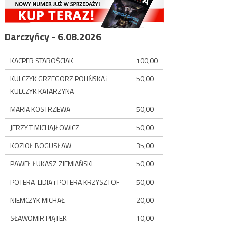
Darczyńcy - 6.08.2026
KACPER STAROŚCIAK
100,00
KULCZYK GRZEGORZ POLIŃSKA i
50,00
KULCZYK KATARZYNA
MARIA KOSTRZEWA
50,00
JERZY T MICHAJŁOWICZ
50,00
KOZIOŁ BOGUSŁAW
35,00
PAWEŁ ŁUKASZ ZIEMIAŃSKI
50,00
POTERA LIDIA i POTERA KRZYSZTOF
50,00
NIEMCZYK MICHAŁ
20,00
SŁAWOMIR PIĄTEK
10,00