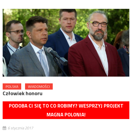
POLSKA
WIADOMOŚCI
Człowiek honoru
PODOBA CI SIĘ TO CO ROBIMY? WESPRZYJ PROJEKT
MAGNA POLONIA!
6 stycznia 2017