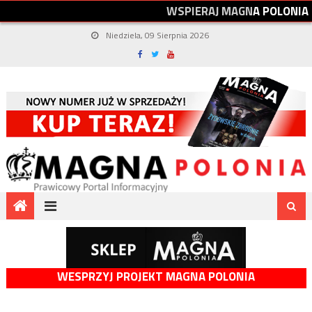
W
S
P
I
E
R
A
J
M
A
G
N
A
P
O
L
O
N
I
A
Niedziela, 09 Sierpnia 2026
WESPRZYJ PROJEKT MAGNA POLONIA