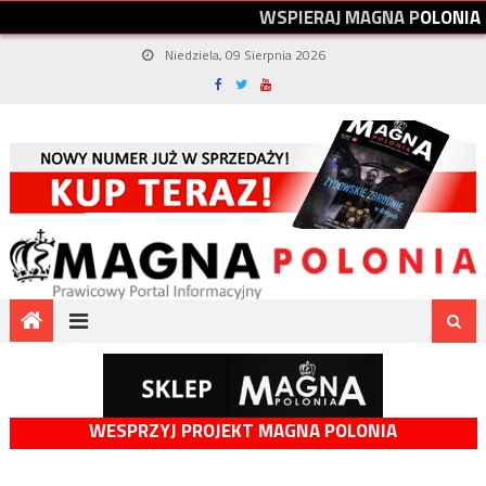
W
S
P
I
E
R
A
J
M
A
G
N
A
P
O
L
O
N
I
A
Niedziela, 09 Sierpnia 2026
WESPRZYJ PROJEKT MAGNA POLONIA