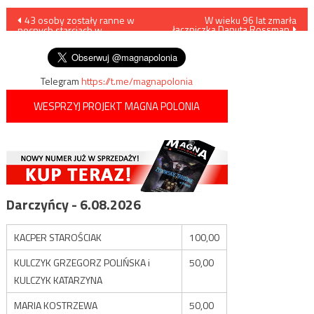
Nawigacja
43 osoby zostały ranne w
W wieku 96 lat zmarła
łączniczka Danuta Rossman
nocnych starciach w
wpisu
Barcelonie
Telegram
https://t.me/magnapolonia
WESPRZYJ PROJEKT MAGNA POLONIA
Darczyńcy - 6.08.2026
KACPER STAROŚCIAK
100,00
KULCZYK GRZEGORZ POLIŃSKA i
50,00
KULCZYK KATARZYNA
MARIA KOSTRZEWA
50,00