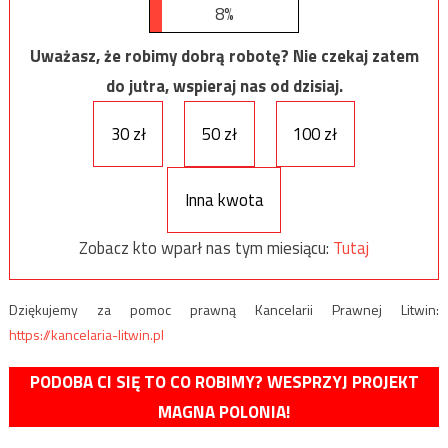
8%
Uważasz, że robimy dobrą robotę? Nie czekaj zatem
do jutra, wspieraj nas od dzisiaj.
30 zł
50 zł
100 zł
Inna kwota
Zobacz kto wparł nas tym miesiącu:
Tutaj
Dziękujemy za pomoc prawną Kancelarii Prawnej Litwin:
https://kancelaria-litwin.pl
PODOBA CI SIĘ TO CO ROBIMY? WESPRZYJ PROJEKT
MAGNA POLONIA!