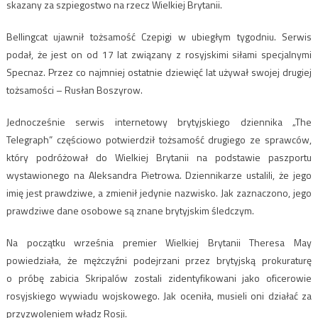
skazany za szpiegostwo na rzecz Wielkiej Brytanii.
Bellingcat ujawnił tożsamość Czepigi w ubiegłym tygodniu. Serwis
podał, że jest on od 17 lat związany z rosyjskimi siłami specjalnymi
Specnaz. Przez co najmniej ostatnie dziewięć lat używał swojej drugiej
tożsamości – Rusłan Boszyrow.
Jednocześnie serwis internetowy brytyjskiego dziennika „The
Telegraph” częściowo potwierdził tożsamość drugiego ze sprawców,
który podróżował do Wielkiej Brytanii na podstawie paszportu
wystawionego na Aleksandra Pietrowa. Dziennikarze ustalili, że jego
imię jest prawdziwe, a zmienił jedynie nazwisko. Jak zaznaczono, jego
prawdziwe dane osobowe są znane brytyjskim śledczym.
Na początku września premier Wielkiej Brytanii Theresa May
powiedziała, że mężczyźni podejrzani przez brytyjską prokuraturę
o próbę zabicia Skripalów zostali zidentyfikowani jako oficerowie
rosyjskiego wywiadu wojskowego. Jak oceniła, musieli oni działać za
przyzwoleniem władz Rosji.