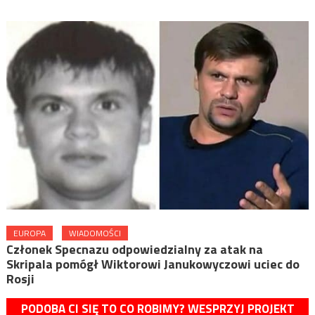
EUROPA
WIADOMOŚCI
Członek Specnazu odpowiedzialny za atak na
Skripala pomógł Wiktorowi Janukowyczowi uciec do
Rosji
PODOBA CI SIĘ TO CO ROBIMY? WESPRZYJ PROJEKT