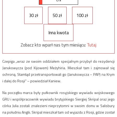
30 zł
50 zł
100 zł
Inna kwota
Zobacz kto wparł nas tym miesiącu:
Tutaj
Czepiga „wraz ze swoim oddziałem specjalnym przybył do rezydencji
Janukowycza (pod Kijowem) Meżyhiria. Mieszkał tam i zajmował się
ochroną. Stamtąd przetransportowali go (Janukowycza – PAP) na Krym
i dalej do Rosji” – powiedział Kaniew.
Na początku marca były pułkownik rosyjskiego wywiadu wojskowego
GRU i współpracownik wywiadu brytyjskiego Siergiej Skripal oraz jego
córka Julia zostali znalezieni nieprzytomni w swoim domu w Salisbury
na południu Anglii. Skripal mieszkał tam od wyjazdu z Rosji, gdzie został