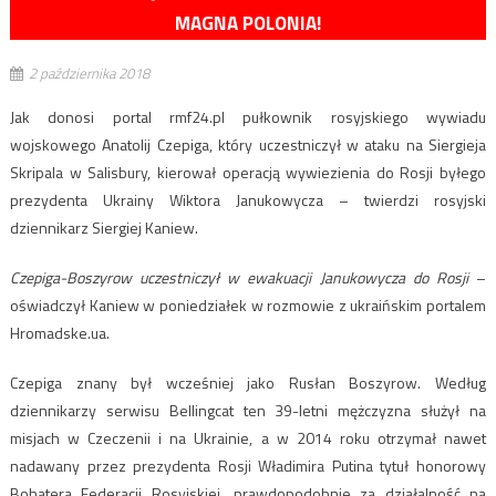
MAGNA POLONIA!
2 października 2018
Jak donosi portal rmf24.pl pułkownik rosyjskiego wywiadu
wojskowego Anatolij Czepiga, który uczestniczył w ataku na Siergieja
Skripala w Salisbury, kierował operacją wywiezienia do Rosji byłego
prezydenta Ukrainy Wiktora Janukowycza – twierdzi rosyjski
dziennikarz Siergiej Kaniew.
Czepiga-Boszyrow uczestniczył w ewakuacji Janukowycza do Rosji
–
oświadczył Kaniew w poniedziałek w rozmowie z ukraińskim portalem
Hromadske.ua.
Czepiga znany był wcześniej jako Rusłan Boszyrow. Według
dziennikarzy serwisu Bellingcat ten 39-letni mężczyzna służył na
misjach w Czeczenii i na Ukrainie, a w 2014 roku otrzymał nawet
nadawany przez prezydenta Rosji Władimira Putina tytuł honorowy
Bohatera Federacji Rosyjskiej, prawdopodobnie za działalność na