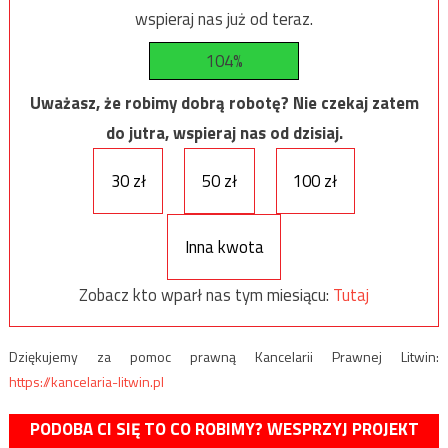
wspieraj nas już od teraz.
104%
Uważasz, że robimy dobrą robotę? Nie czekaj zatem
do jutra, wspieraj nas od dzisiaj.
30 zł
50 zł
100 zł
Inna kwota
Zobacz kto wparł nas tym miesiącu:
Tutaj
Dziękujemy za pomoc prawną Kancelarii Prawnej Litwin:
https://kancelaria-litwin.pl
PODOBA CI SIĘ TO CO ROBIMY? WESPRZYJ PROJEKT