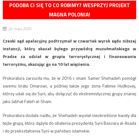
PODOBA CI SIĘ TO CO ROBIMY? WESPRZYJ PROJEKT
MAGNA POLONIA!
24 maja 2020
Czeski sąd apelacyjny podtrzymał w czwartek wyrok sądu niższej
instancji, który skazał byłego przywódcę muzułmańskiego w
Pradze za udział w grupie terrorystycznej i finansowanie
terroryzmu, skazując go na 10 lat więzienia.
Prokuratura zarzuciła mu, że w 2016 r. imam Samer Shehadeh pomógł
swemu bratu Omarowi, a później także jego żona Fatimie Hudkovej,
którzy udali się do Syrii, aby dołączyć do ekstremistycznej grupy znanej
jako Jabhat Fateh al-Sham.
Prokuratura dodała nadto, że Shehadeh wysłał nieokreślone kwoty dla
tejże grupy, która dążyła do obalenia prezydenta Syrii Baszara al-Asada
i do przekształcenia Syrii w państwo islamskie.