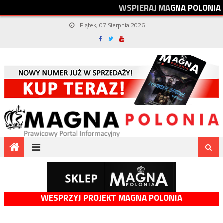
W
S
P
I
E
R
A
J
M
A
G
N
A
P
O
L
O
N
I
A
Piątek, 07 Sierpnia 2026
WESPRZYJ PROJEKT MAGNA POLONIA