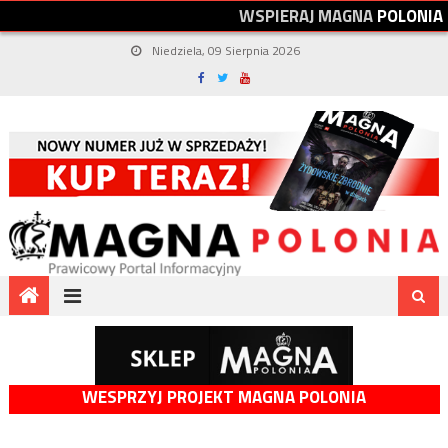
W
S
P
I
E
R
A
J
M
A
G
N
A
P
O
L
O
N
I
A
Niedziela, 09 Sierpnia 2026
WESPRZYJ PROJEKT MAGNA POLONIA