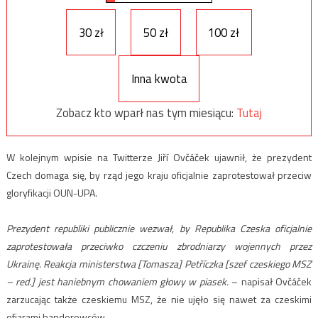
30 zł
50 zł
100 zł
Inna kwota
Zobacz kto wparł nas tym miesiącu:
Tutaj
W kolejnym wpisie na Twitterze Jiří Ovčáček ujawnił, że prezydent
Czech domaga się, by rząd jego kraju oficjalnie zaprotestował przeciw
gloryfikacji OUN-UPA.
Prezydent republiki publicznie wezwał, by Republika Czeska oficjalnie
zaprotestowała przeciwko czczeniu zbrodniarzy wojennych przez
Ukrainę. Reakcja ministerstwa [Tomasza] Petříczka [szef czeskiego MSZ
– red.] jest haniebnym chowaniem głowy w piasek.
– napisał Ovčáček
zarzucając także czeskiemu MSZ, że nie ujęło się nawet za czeskimi
ofiarami banderowców.