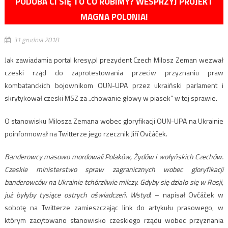
PODOBA CI SIĘ TO CO ROBIMY? WESPRZYJ PROJEKT
MAGNA POLONIA!
31 grudnia 2018
Jak zawiadamia portal kresy.pl prezydent Czech Milosz Zeman wezwał
czeski rząd do zaprotestowania przeciw przyznaniu praw
kombatanckich bojownikom OUN-UPA przez ukraiński parlament i
skrytykował czeski MSZ za „chowanie głowy w piasek” w tej sprawie.
O stanowisku Milosza Zemana wobec gloryfikacji OUN-UPA na Ukrainie
poinformował na Twitterze jego rzecznik Jiří Ovčáček.
Banderowcy masowo mordowali Polaków, Żydów i wołyńskich Czechów.
Czeskie ministerstwo spraw zagranicznych wobec gloryfikacji
banderowców na Ukrainie tchórzliwie milczy. Gdyby się działo się w Rosji,
już byłyby tysiące ostrych oświadczeń
.
Wstyd
! – napisał Ovčáček w
sobotę na Twitterze zamieszczając link do artykułu prasowego, w
którym zacytowano stanowisko czeskiego rządu wobec przyznania