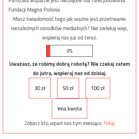
Państwa wsparcie jest niezbędne dla funkcjonowania
Fundacji Magna Polonia.
Masz świadomość tego jak ważne jest przetrwanie
niezależnych ośrodków medialnych? Nie zwlekaj więc,
wspieraj nas już od teraz.
8%
Uważasz, że robimy dobrą robotę? Nie czekaj zatem
do jutra, wspieraj nas od dzisiaj.
30 zł
50 zł
100 zł
Inna kwota
Zobacz kto wparł nas tym miesiącu:
Tutaj