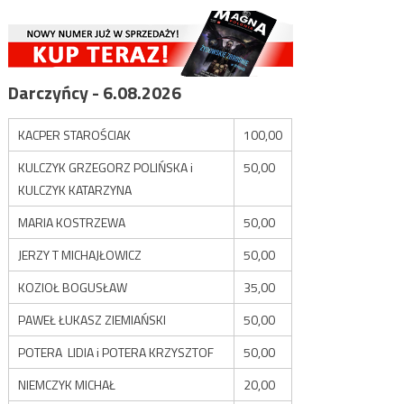
Darczyńcy - 6.08.2026
KACPER STAROŚCIAK
100,00
KULCZYK GRZEGORZ POLIŃSKA i
50,00
KULCZYK KATARZYNA
MARIA KOSTRZEWA
50,00
JERZY T MICHAJŁOWICZ
50,00
KOZIOŁ BOGUSŁAW
35,00
PAWEŁ ŁUKASZ ZIEMIAŃSKI
50,00
POTERA LIDIA i POTERA KRZYSZTOF
50,00
NIEMCZYK MICHAŁ
20,00