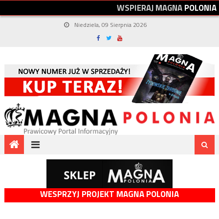
W
S
P
I
E
R
A
J
M
A
G
N
A
P
O
L
O
N
I
A
Niedziela, 09 Sierpnia 2026
WESPRZYJ PROJEKT MAGNA POLONIA