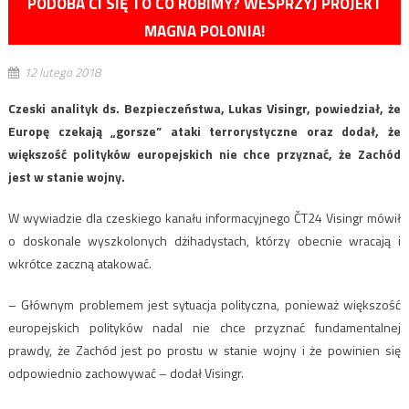
PODOBA CI SIĘ TO CO ROBIMY? WESPRZYJ PROJEKT
MAGNA POLONIA!
12 lutego 2018
Czeski analityk ds. Bezpieczeństwa, Lukas Visingr, powiedział, że
Europę czekają „gorsze” ataki terrorystyczne oraz dodał, że
większość polityków europejskich nie chce przyznać, że Zachód
jest w stanie wojny.
W wywiadzie dla czeskiego kanału informacyjnego ČT24 Visingr mówił
o doskonale wyszkolonych dżihadystach, którzy obecnie wracają i
wkrótce zaczną atakować.
– Głównym problemem jest sytuacja polityczna, ponieważ większość
europejskich polityków nadal nie chce przyznać fundamentalnej
prawdy, że Zachód jest po prostu w stanie wojny i że powinien się
odpowiednio zachowywać – dodał Visingr.