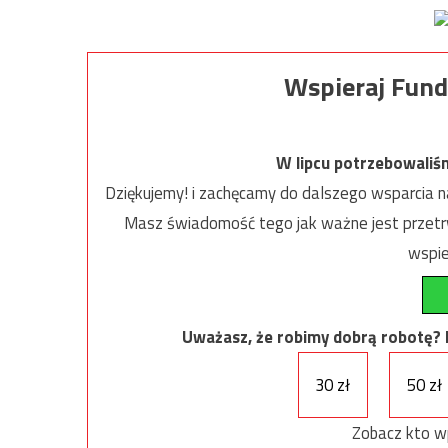
Wspieraj Fund
W lipcu potrzebowaliś
Dziękujemy! i zachęcamy do dalszego wsparcia na
Masz świadomość tego jak ważne jest przetrw
wspie
Uważasz, że robimy dobrą robotę? Ni
30 zł
50 zł
Zobacz kto w