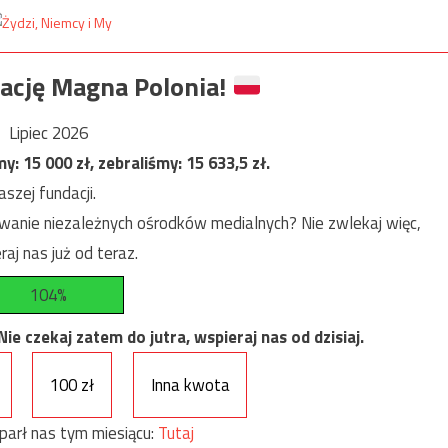
ację Magna Polonia!
Lipiec 2026
my:
15 000
zł, zebraliśmy:
15 633,5
zł.
szej fundacji.
anie niezależnych ośrodków medialnych? Nie zwlekaj więc,
raj nas już od teraz.
104%
e czekaj zatem do jutra, wspieraj nas od dzisiaj.
100 zł
Inna kwota
parł nas tym miesiącu:
Tutaj