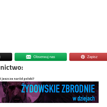
t
Obserwuj nas
Zapisz
nictwo:
t jeszcze naród polski?