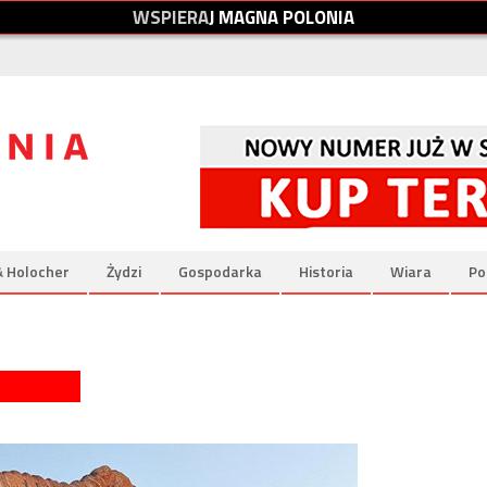
W
S
P
I
E
R
A
J
M
A
G
N
A
P
O
L
O
N
I
A
& Holocher
Żydzi
Gospodarka
Historia
Wiara
Po