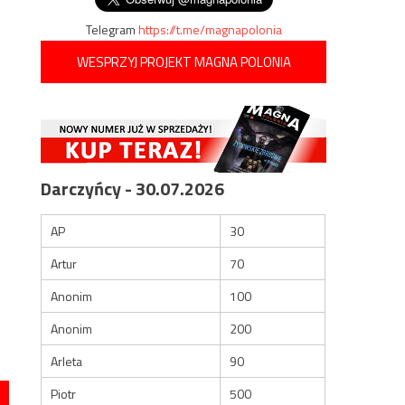
Telegram
https://t.me/magnapolonia
WESPRZYJ PROJEKT MAGNA POLONIA
Darczyńcy - 30.07.2026
AP
30
Artur
70
Anonim
100
Anonim
200
Arleta
90
Piotr
500