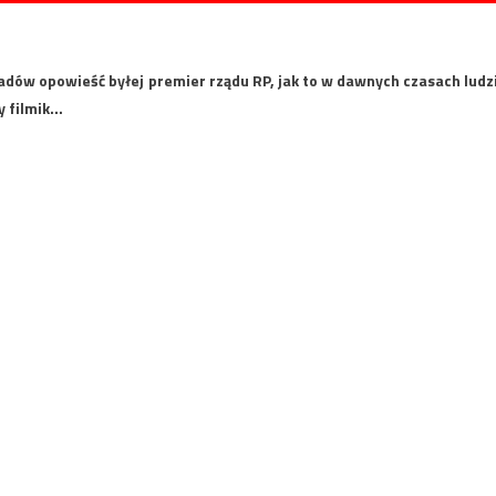
adów opowieść byłej premier rządu RP, jak to w dawnych czasach ludz
y filmik…