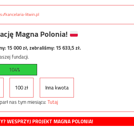
s://kancelaria-litwin.pl
ację Magna Polonia!
my:
15 000
zł, zebraliśmy:
15 633,5
zł.
szej fundacji.
104%
100 zł
Inna kwota
parł nas tym miesiącu:
Tutaj
MY? WESPRZYJ PROJEKT MAGNA POLONIA!