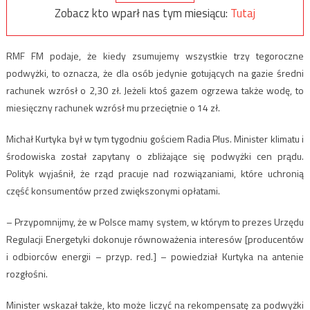
Zobacz kto wparł nas tym miesiącu:
Tutaj
RMF FM podaje, że kiedy zsumujemy wszystkie trzy tegoroczne
podwyżki, to oznacza, że dla osób jedynie gotujących na gazie średni
rachunek wzrósł o 2,30 zł. Jeżeli ktoś gazem ogrzewa także wodę, to
miesięczny rachunek wzrósł mu przeciętnie o 14 zł.
Michał Kurtyka był w tym tygodniu gościem Radia Plus. Minister klimatu i
środowiska został zapytany o zbliżające się podwyżki cen prądu.
Polityk wyjaśnił, że rząd pracuje nad rozwiązaniami, które uchronią
część konsumentów przed zwiększonymi opłatami.
– Przypomnijmy, że w Polsce mamy system, w którym to prezes Urzędu
Regulacji Energetyki dokonuje równoważenia interesów [producentów
i odbiorców energii – przyp. red.] – powiedział Kurtyka na antenie
rozgłośni.
Minister wskazał także, kto może liczyć na rekompensatę za podwyżki