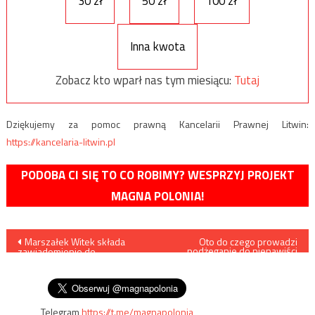
30 zł
50 zł
100 zł
Inna kwota
Zobacz kto wparł nas tym miesiącu:
Tutaj
Dziękujemy za pomoc prawną Kancelarii Prawnej Litwin:
https://kancelaria-litwin.pl
PODOBA CI SIĘ TO CO ROBIMY? WESPRZYJ PROJEKT
MAGNA POLONIA!
Nawigacja
Marszałek Witek składa
Oto do czego prowadzi
podżeganie do nienawiści
zawiadomienie do
wobec chrześcijan. Nagranie
wpisu
prokuratury na Grzegorza
jest szokujące
Brauna
Telegram
https://t.me/magnapolonia