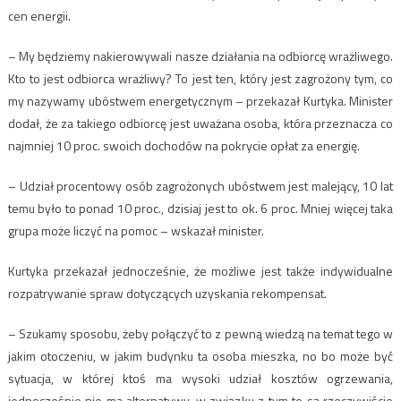
cen energii.
– My będziemy nakierowywali nasze działania na odbiorcę wrażliwego.
Kto to jest odbiorca wrażliwy? To jest ten, który jest zagrożony tym, co
my nazywamy ubóstwem energetycznym – przekazał Kurtyka. Minister
dodał, że za takiego odbiorcę jest uważana osoba, która przeznacza co
najmniej 10 proc. swoich dochodów na pokrycie opłat za energię.
– Udział procentowy osób zagrożonych ubóstwem jest malejący, 10 lat
temu było to ponad 10 proc., dzisiaj jest to ok. 6 proc. Mniej więcej taka
grupa może liczyć na pomoc – wskazał minister.
Kurtyka przekazał jednocześnie, że możliwe jest także indywidualne
rozpatrywanie spraw dotyczących uzyskania rekompensat.
– Szukamy sposobu, żeby połączyć to z pewną wiedzą na temat tego w
jakim otoczeniu, w jakim budynku ta osoba mieszka, no bo może być
sytuacja, w której ktoś ma wysoki udział kosztów ogrzewania,
jednocześnie nie ma alternatywy, w związku z tym to są rzeczywiście