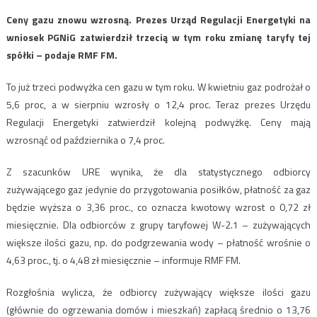
Ceny gazu znowu wzrosną. Prezes Urząd Regulacji Energetyki na
wniosek PGNiG zatwierdził trzecią w tym roku zmianę taryfy tej
spółki – podaje RMF FM.
To już trzeci podwyżka cen gazu w tym roku. W kwietniu gaz podrożał o
5,6 proc, a w sierpniu wzrosły o 12,4 proc. Teraz prezes Urzędu
Regulacji Energetyki zatwierdził kolejną podwyżkę. Ceny mają
wzrosnąć od października o 7,4 proc.
Z szacunków URE wynika, że dla statystycznego odbiorcy
zużywającego gaz jedynie do przygotowania posiłków, płatność za gaz
będzie wyższa o 3,36 proc., co oznacza kwotowy wzrost o 0,72 zł
miesięcznie. Dla odbiorców z grupy taryfowej W-2.1 – zużywających
większe ilości gazu, np. do podgrzewania wody – płatność wrośnie o
4,63 proc., tj. o 4,48 zł miesięcznie – informuje RMF FM.
Rozgłośnia wylicza, że odbiorcy zużywający większe ilości gazu
(głównie do ogrzewania domów i mieszkań) zapłacą średnio o 13,76