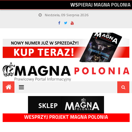
W
S
P
I
E
R
A
J
M
A
G
N
A
P
O
L
O
N
I
A
Niedziela, 09 Sierpnia 2026
WESPRZYJ PROJEKT MAGNA POLONIA