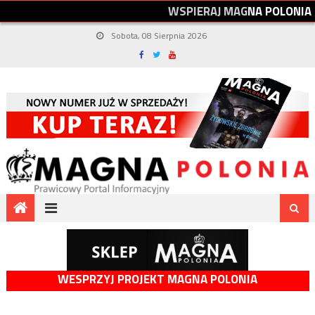
W
S
P
I
E
R
A
J
M
A
G
N
A
P
O
L
O
N
I
A
Sobota, 08 Sierpnia 2026
WESPRZYJ PROJEKT MAGNA POLONIA