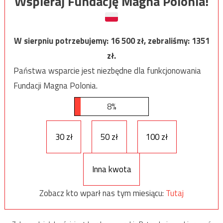
Wspieraj Fundację Magna Polonia!
W sierpniu potrzebujemy:
16 500
zł, zebraliśmy:
1351
zł.
Państwa wsparcie jest niezbędne dla funkcjonowania
Fundacji Magna Polonia.
8%
30 zł
50 zł
100 zł
Inna kwota
Zobacz kto wparł nas tym miesiącu:
Tutaj