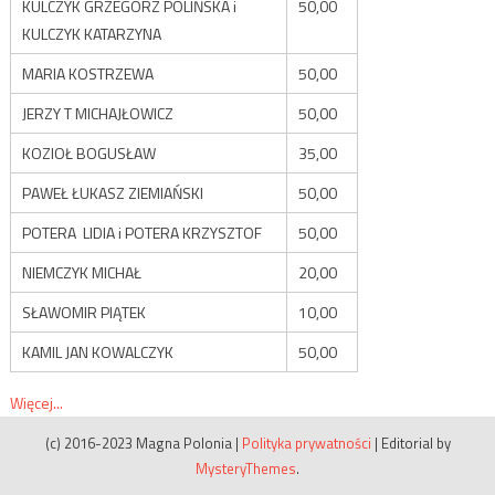
KULCZYK GRZEGORZ POLIŃSKA i
50,00
KULCZYK KATARZYNA
MARIA KOSTRZEWA
50,00
JERZY T MICHAJŁOWICZ
50,00
KOZIOŁ BOGUSŁAW
35,00
PAWEŁ ŁUKASZ ZIEMIAŃSKI
50,00
POTERA LIDIA i POTERA KRZYSZTOF
50,00
NIEMCZYK MICHAŁ
20,00
SŁAWOMIR PIĄTEK
10,00
KAMIL JAN KOWALCZYK
50,00
Więcej...
(c) 2016-2023 Magna Polonia
|
Polityka prywatności
|
Editorial by
MysteryThemes
.