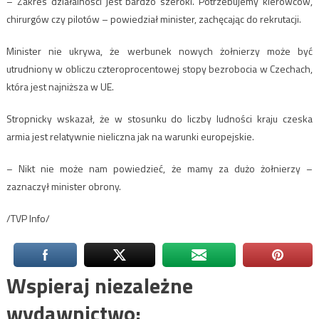
– Zakres działalności jest bardzo szeroki. Potrzebujemy kierowców,
chirurgów czy pilotów – powiedział minister, zachęcając do rekrutacji.
Minister nie ukrywa, że werbunek nowych żołnierzy może być
utrudniony w obliczu czteroprocentowej stopy bezrobocia w Czechach,
która jest najniższa w UE.
Stropnicky wskazał, że w stosunku do liczby ludności kraju czeska
armia jest relatywnie nieliczna jak na warunki europejskie.
– Nikt nie może nam powiedzieć, że mamy za dużo żołnierzy –
zaznaczył minister obrony.
/TVP Info/
Wspieraj niezależne
wydawnictwo: