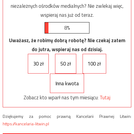
niezależnych ośrodków medialnych? Nie zwlekaj więc,
wspieraj nas już od teraz.
8%
Uważasz, że robimy dobrą robotę? Nie czekaj zatem
do jutra, wspieraj nas od dzisiaj.
30 zł
50 zł
100 zł
Inna kwota
Zobacz kto wparł nas tym miesiącu:
Tutaj
Dziękujemy za pomoc prawną Kancelarii Prawnej Litwin:
https://kancelaria-litwin.pl