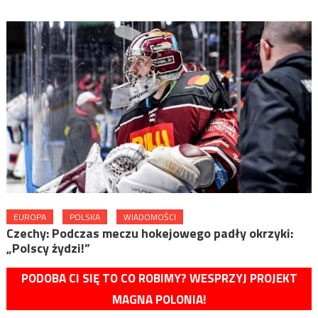
EUROPA
POLSKA
WIADOMOŚCI
Czechy: Podczas meczu hokejowego padły okrzyki:
„Polscy żydzi!”
PODOBA CI SIĘ TO CO ROBIMY? WESPRZYJ PROJEKT
MAGNA POLONIA!