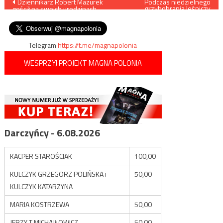
Nawigacja
Dziennikarz Robert Mazurek
Podczas niedzielnego
grzybobrania leśniczy
gościł na swoich urodzinach
Grzegorz zauważył w lesie
wpisu
znanych polityków
młodego bielika siedzącego
na ziemi…
Telegram
https://t.me/magnapolonia
WESPRZYJ PROJEKT MAGNA POLONIA
Darczyńcy - 6.08.2026
KACPER STAROŚCIAK
100,00
KULCZYK GRZEGORZ POLIŃSKA i
50,00
KULCZYK KATARZYNA
MARIA KOSTRZEWA
50,00
JERZY T MICHAJŁOWICZ
50,00