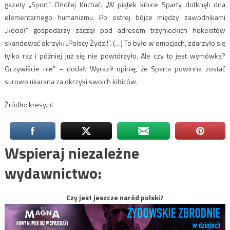
gazety „Sport” Ondřej Kuchař. „W piątek kibice Sparty dotknęli dna
elementarnego humanizmu. Po ostrej bójce między zawodnikami
„kocioł” gospodarzy zaczął pod adresem trzynieckich hokeistów
skandować okrzyk: „Polscy Żydzi!”. (…) To było w emocjach, zdarzyło się
tylko raz i później już się nie powtórzyło. Ale czy to jest wymówka?
Oczywiście nie” – dodał. Wyraził opinię, że Sparta powinna zostać
surowo ukarana za okrzyki swoich kibiców.
Źródło: kresy.pl
Wspieraj niezależne
wydawnictwo:
Czy jest jeszcze naród polski?