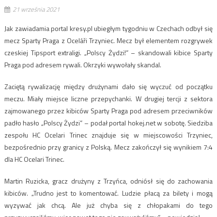
21 września 2021
Jak zawiadamia portal kresy.pl ubiegłym tygodniu w Czechach odbył się
mecz Sparty Praga z Oceláři Trzyniec. Mecz był elementem rozgrywek
czeskiej Tipsport extraligi. „Polscy Żydzi!” – skandowali kibice Sparty
Praga pod adresem rywali. Okrzyki wywołały skandal.
Zaciętą rywalizację między drużynami dało się wyczuć od początku
meczu. Miały miejsce liczne przepychanki. W drugiej tercji z sektora
zajmowanego przez kibiców Sparty Praga pod adresem przeciwników
padło hasło „Polscy Żydzi” – podał portal hokej.net w sobotę. Siedziba
zespołu HC Ocelari Trinec znajduje się w miejscowości Trzyniec,
bezpośrednio przy granicy z Polską. Mecz zakończył się wynikiem 7:4
dla HC Ocelari Trinec.
Martin Ruzicka, gracz drużyny z Trzyńca, odniósł się do zachowania
kibiców. „Trudno jest to komentować. Ludzie płacą za bilety i mogą
wyzywać jak chcą. Ale już chyba się z chłopakami do tego