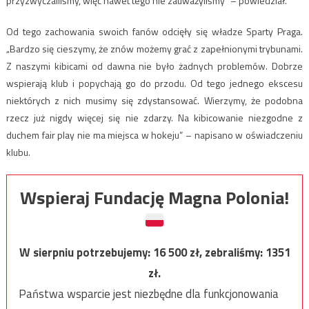
przyzwyczailiśmy, więc nawet tego nie zauważyliśmy” – powiedział.
Od tego zachowania swoich fanów odcięły się władze Sparty Praga.
„Bardzo się cieszymy, że znów możemy grać z zapełnionymi trybunami.
Z naszymi kibicami od dawna nie było żadnych problemów. Dobrze
wspierają klub i popychają go do przodu. Od tego jednego ekscesu
niektórych z nich musimy się zdystansować. Wierzymy, że podobna
rzecz już nigdy więcej się nie zdarzy. Na kibicowanie niezgodne z
duchem fair play nie ma miejsca w hokeju” – napisano w oświadczeniu
klubu.
Wspieraj Fundację Magna Polonia!
W sierpniu potrzebujemy:
16 500
zł, zebraliśmy:
1351
zł.
Państwa wsparcie jest niezbędne dla funkcjonowania