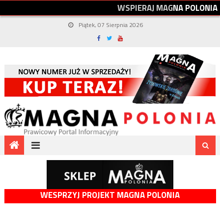
W
S
P
I
E
R
A
J
M
A
G
N
A
P
O
L
O
N
I
A
Piątek, 07 Sierpnia 2026
WESPRZYJ PROJEKT MAGNA POLONIA