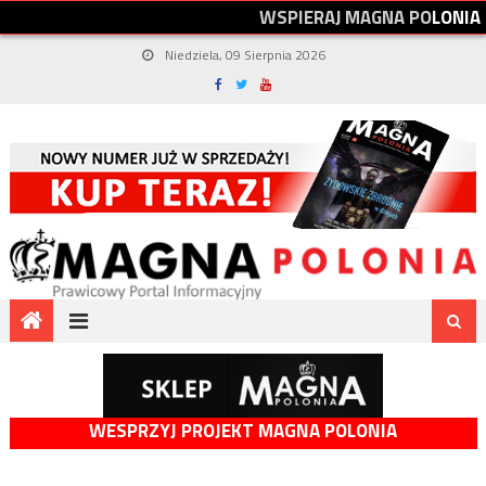
W
S
P
I
E
R
A
J
M
A
G
N
A
P
O
L
O
N
I
A
Niedziela, 09 Sierpnia 2026
WESPRZYJ PROJEKT MAGNA POLONIA