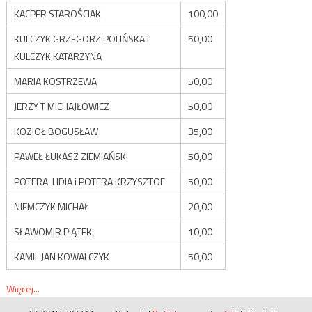
KACPER STAROŚCIAK
100,00
KULCZYK GRZEGORZ POLIŃSKA i
50,00
KULCZYK KATARZYNA
MARIA KOSTRZEWA
50,00
JERZY T MICHAJŁOWICZ
50,00
KOZIOŁ BOGUSŁAW
35,00
PAWEŁ ŁUKASZ ZIEMIAŃSKI
50,00
POTERA LIDIA i POTERA KRZYSZTOF
50,00
NIEMCZYK MICHAŁ
20,00
SŁAWOMIR PIĄTEK
10,00
KAMIL JAN KOWALCZYK
50,00
Więcej...