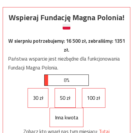
Wspieraj Fundację Magna Polonia!
W sierpniu potrzebujemy:
16 500
zł, zebraliśmy:
1351
zł.
Państwa wsparcie jest niezbędne dla funkcjonowania
Fundacji Magna Polonia.
8%
30 zł
50 zł
100 zł
Inna kwota
Zobacz kto wparł nas tym miesiącu:
Tutaj