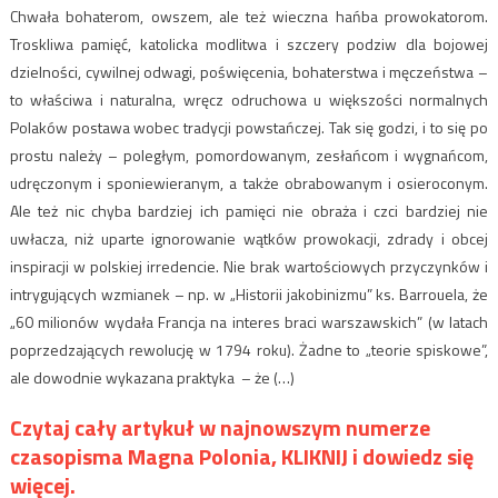
Chwała bohaterom, owszem, ale też wieczna hańba prowokatorom.
Troskliwa pamięć, katolicka modlitwa i szczery podziw dla bojowej
dzielności, cywilnej odwagi, poświęcenia, bohaterstwa i męczeństwa –
to właściwa i naturalna, wręcz odruchowa u większości normalnych
Polaków postawa wobec tradycji powstańczej. Tak się godzi, i to się po
prostu należy – poległym, pomordowanym, zesłańcom i wygnańcom,
udręczonym i sponiewieranym, a także obrabowanym i osieroconym.
Ale też nic chyba bardziej ich pamięci nie obraża i czci bardziej nie
uwłacza, niż uparte ignorowanie wątków prowokacji, zdrady i obcej
inspiracji w polskiej irredencie. Nie brak wartościowych przyczynków i
intrygujących wzmianek – np. w „Historii jakobinizmu” ks. Barrouela, że
„60 milionów wydała Francja na interes braci warszawskich” (w latach
poprzedzających rewolucję w 1794 roku). Żadne to „teorie spiskowe”,
ale dowodnie wykazana praktyka – że (…)
Czytaj cały artykuł w najnowszym numerze
czasopisma Magna Polonia, KLIKNIJ i dowiedz się
więcej.