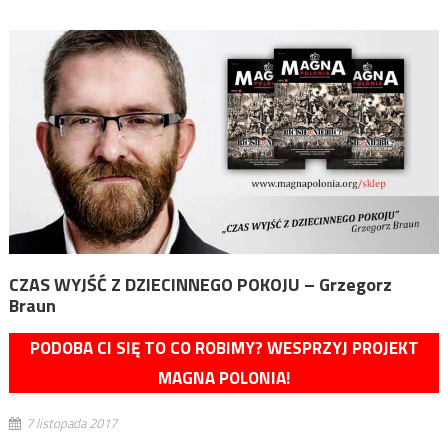
CZAS WYJŚĆ Z DZIECINNEGO POKOJU – Grzegorz
Braun
PODOBA CI SIĘ TO CO ROBIMY? WESPRZYJ PROJEKT
MAGNA POLONIA!
7 listopada 2017