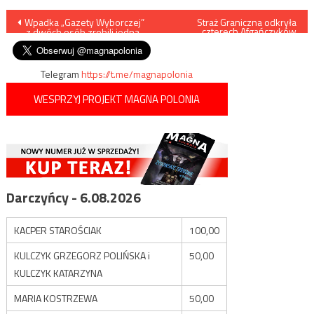
Nawigacja
Wpadka „Gazety Wyborczej”
Straż Graniczna odkryła
czterech Afgańczyków
– z dwóch osób zrobili jedną
ukrytych w naczepie
wpisu
ciężarówki
Telegram
https://t.me/magnapolonia
WESPRZYJ PROJEKT MAGNA POLONIA
Darczyńcy - 6.08.2026
KACPER STAROŚCIAK
100,00
KULCZYK GRZEGORZ POLIŃSKA i
50,00
KULCZYK KATARZYNA
MARIA KOSTRZEWA
50,00