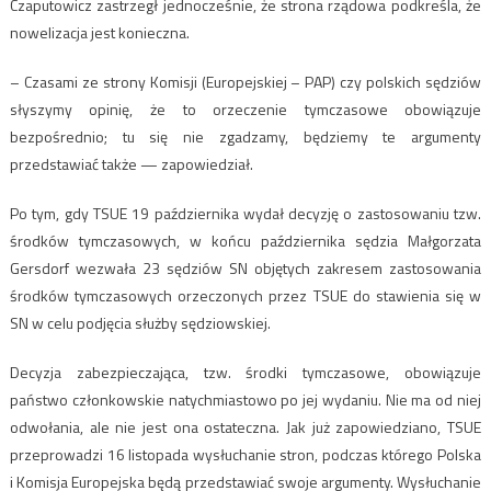
Czaputowicz zastrzegł jednocześnie, że strona rządowa podkreśla, że
nowelizacja jest konieczna.
– Czasami ze strony Komisji (Europejskiej – PAP) czy polskich sędziów
słyszymy opinię, że to orzeczenie tymczasowe obowiązuje
bezpośrednio; tu się nie zgadzamy, będziemy te argumenty
przedstawiać także — zapowiedział.
Po tym, gdy TSUE 19 października wydał decyzję o zastosowaniu tzw.
środków tymczasowych, w końcu października sędzia Małgorzata
Gersdorf wezwała 23 sędziów SN objętych zakresem zastosowania
środków tymczasowych orzeczonych przez TSUE do stawienia się w
SN w celu podjęcia służby sędziowskiej.
Decyzja zabezpieczająca, tzw. środki tymczasowe, obowiązuje
państwo członkowskie natychmiastowo po jej wydaniu. Nie ma od niej
odwołania, ale nie jest ona ostateczna. Jak już zapowiedziano, TSUE
przeprowadzi 16 listopada wysłuchanie stron, podczas którego Polska
i Komisja Europejska będą przedstawiać swoje argumenty. Wysłuchanie