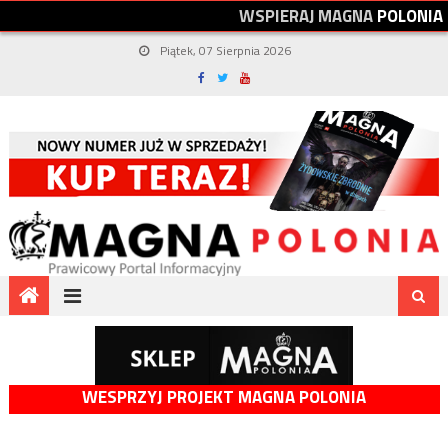
W
S
P
I
E
R
A
J
M
A
G
N
A
P
O
L
O
N
I
A
Piątek, 07 Sierpnia 2026
WESPRZYJ PROJEKT MAGNA POLONIA