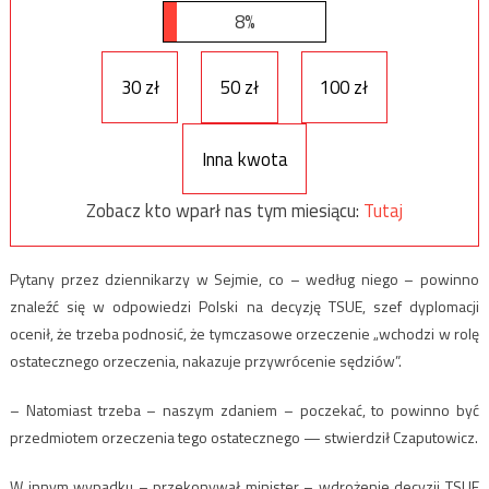
8%
30 zł
50 zł
100 zł
Inna kwota
Zobacz kto wparł nas tym miesiącu:
Tutaj
Pytany przez dziennikarzy w Sejmie, co – według niego – powinno
znaleźć się w odpowiedzi Polski na decyzję TSUE, szef dyplomacji
ocenił, że trzeba podnosić, że tymczasowe orzeczenie „wchodzi w rolę
ostatecznego orzeczenia, nakazuje przywrócenie sędziów”.
– Natomiast trzeba – naszym zdaniem – poczekać, to powinno być
przedmiotem orzeczenia tego ostatecznego — stwierdził Czaputowicz.
W innym wypadku – przekonywał minister – wdrożenie decyzji TSUE