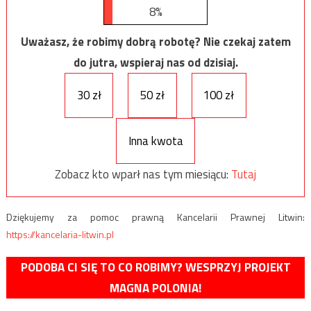
8%
Uważasz, że robimy dobrą robotę? Nie czekaj zatem
do jutra, wspieraj nas od dzisiaj.
30 zł
50 zł
100 zł
Inna kwota
Zobacz kto wparł nas tym miesiącu:
Tutaj
Dziękujemy za pomoc prawną Kancelarii Prawnej Litwin:
https://kancelaria-litwin.pl
PODOBA CI SIĘ TO CO ROBIMY? WESPRZYJ PROJEKT
MAGNA POLONIA!