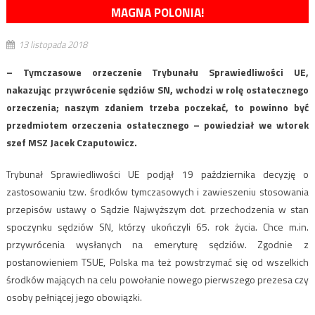
MAGNA POLONIA!
13 listopada 2018
– Tymczasowe orzeczenie Trybunału Sprawiedliwości UE,
nakazując przywrócenie sędziów SN, wchodzi w rolę ostatecznego
orzeczenia; naszym zdaniem trzeba poczekać, to powinno być
przedmiotem orzeczenia ostatecznego – powiedział we wtorek
szef MSZ Jacek Czaputowicz.
Trybunał Sprawiedliwości UE podjął 19 października decyzję o
zastosowaniu tzw. środków tymczasowych i zawieszeniu stosowania
przepisów ustawy o Sądzie Najwyższym dot. przechodzenia w stan
spoczynku sędziów SN, którzy ukończyli 65. rok życia. Chce m.in.
przywrócenia wysłanych na emeryturę sędziów. Zgodnie z
postanowieniem TSUE, Polska ma też powstrzymać się od wszelkich
środków mających na celu powołanie nowego pierwszego prezesa czy
osoby pełniącej jego obowiązki.