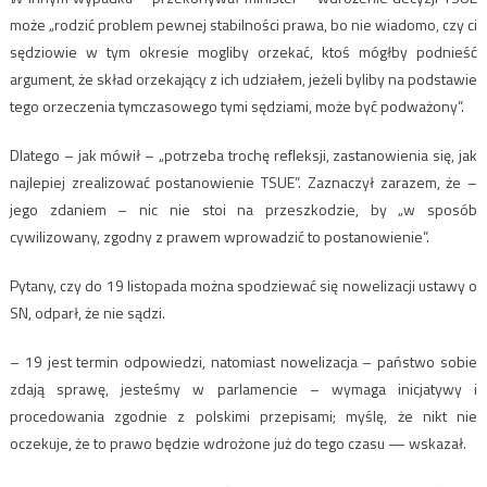
może „rodzić problem pewnej stabilności prawa, bo nie wiadomo, czy ci
sędziowie w tym okresie mogliby orzekać, ktoś mógłby podnieść
argument, że skład orzekający z ich udziałem, jeżeli byliby na podstawie
tego orzeczenia tymczasowego tymi sędziami, może być podważony”.
Dlatego – jak mówił – „potrzeba trochę refleksji, zastanowienia się, jak
najlepiej zrealizować postanowienie TSUE”. Zaznaczył zarazem, że –
jego zdaniem – nic nie stoi na przeszkodzie, by „w sposób
cywilizowany, zgodny z prawem wprowadzić to postanowienie”.
Pytany, czy do 19 listopada można spodziewać się nowelizacji ustawy o
SN, odparł, że nie sądzi.
– 19 jest termin odpowiedzi, natomiast nowelizacja – państwo sobie
zdają sprawę, jesteśmy w parlamencie – wymaga inicjatywy i
procedowania zgodnie z polskimi przepisami; myślę, że nikt nie
oczekuje, że to prawo będzie wdrożone już do tego czasu — wskazał.