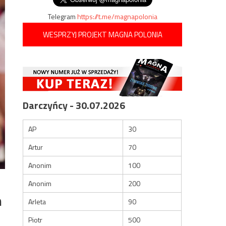
Telegram
https://t.me/magnapolonia
WESPRZYJ PROJEKT MAGNA POLONIA
Darczyńcy - 30.07.2026
AP
30
Artur
70
Anonim
100
Anonim
200
m
Arleta
90
Piotr
500