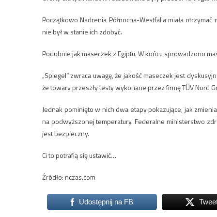
Początkowo Nadrenia Północna-Westfalia miała otrzymać 
nie był w stanie ich zdobyć.
Podobnie jak maseczek z Egiptu. W końcu sprowadzono mase
„Spiegel” zwraca uwagę, że jakość maseczek jest dyskusyjn
że towary przeszły testy wykonane przez firmę TÜV Nord G
Jednak pominięto w nich dwa etapy pokazujące, jak zmienia
na podwyższonej temperatury. Federalne ministerstwo zdro
jest bezpieczny.
Ci to potrafią się ustawić…
Źródło: nczas.com
Udostępnij na FB
Twee