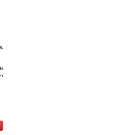
 –
ą,
ki
 i