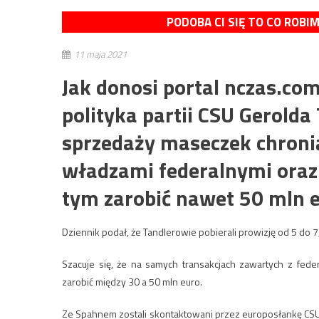
PODOBA CI SIĘ TO CO ROBI
11 maja 2021
Jak donosi portal nczas.co
polityka partii CSU Gerolda
sprzedaży maseczek chroni
władzami federalnymi oraz
tym zarobić nawet 50 mln e
Dziennik podał, że Tandlerowie pobierali prowizję od 5 do 7
Szacuje się, że na samych transakcjach zawartych z fe
zarobić między 30 a 50 mln euro.
Ze Spahnem zostali skontaktowani przez europosłankę CSU M