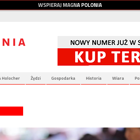
W
S
P
I
E
R
A
J
M
A
G
N
A
P
O
L
O
N
I
A
& Holocher
Żydzi
Gospodarka
Historia
Wiara
Po