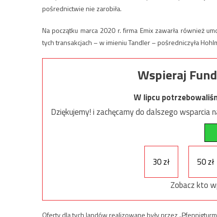
pośrednictwie nie zarobiła.
Na początku marca 2020 r. firma Emix zawarła również u
tych transakcjach – w imieniu Tandler – pośredniczyła Hohl
Wspieraj Fund
W lipcu potrzebowaliś
Dziękujemy! i zachęcamy do dalszego wsparcia na
30 zł
50 zł
Zobacz kto w
Oferty dla tych landów realizowane były przez „Pfennigturm”