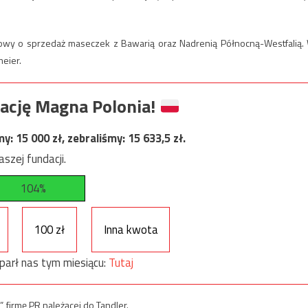
mowy o sprzedaż maseczek z Bawarią oraz Nadrenią Północną-Westfalią.
meier.
ację Magna Polonia!
my:
15 000
zł, zebraliśmy:
15 633,5
zł.
szej fundacji.
104%
100 zł
Inna kwota
parł nas tym miesiącu:
Tutaj
, firmę PR należącej do Tandler.