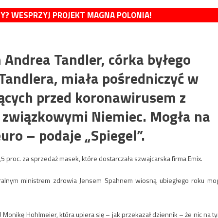
MY? WESPRZYJ PROJEKT MAGNA POLONIA!
m Andrea Tandler, córka byłego
 Tandlera, miała pośredniczyć w
ących przed koronawirusem z
 związkowymi Niemiec. Mogła na
uro – podaje „Spiegel”.
,5 proc. za sprzedaż masek, które dostarczała szwajcarska firma Emix.
deralnym ministrem zdrowia Jensem Spahnem wiosną ubiegłego roku mog
onikę Hohlmeier, która upiera się – jak przekazał dziennik – że nic na t