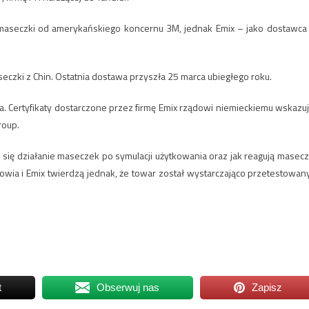
maseczki od amerykańskiego koncernu 3M, jednak Emix – jako dostawca
czki z Chin. Ostatnia dostawa przyszła 25 marca ubiegłego roku.
a. Certyfikaty dostarczone przez firmę Emix rządowi niemieckiemu wskazuj
roup.
 się działanie maseczek po symulacji użytkowania oraz jak reagują masecz
wia i Emix twierdzą jednak, że towar został wystarczająco przetestowany
t
Obserwuj nas
Zapisz