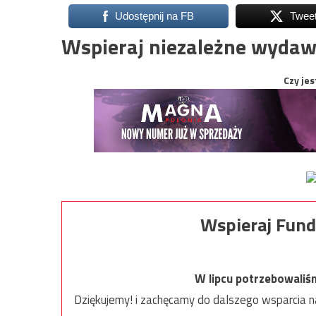
Udostępnij na FB
Twee
Wspieraj niezależne wydaw
Czy jes
Wspieraj Fund
W lipcu potrzebowaliś
Dziękujemy! i zachęcamy do dalszego wsparcia na