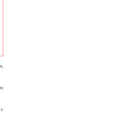
ę,
ej
14