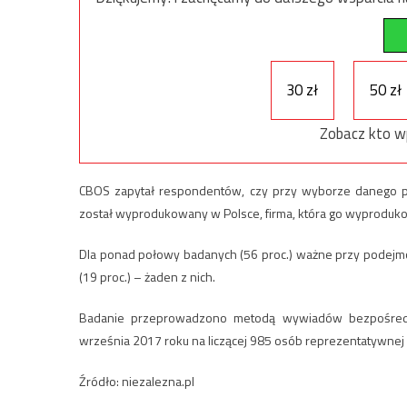
30 zł
50 zł
Zobacz kto w
CBOS zapytał respondentów, czy przy wyborze danego pro
został wyprodukowany w Polsce, firma, która go wyprodukow
Dla ponad połowy badanych (56 proc.) ważne przy podejmow
(19 proc.) – żaden z nich.
Badanie przeprowadzono metodą wywiadów bezpośredn
września 2017 roku na liczącej 985 osób reprezentatywnej
Źródło: niezalezna.pl