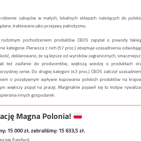
 robienie zakupów w małych, lokalnych sklepach należących do polski
żądane, traktowane jako przejawy patriotyzmu.
h rodzimym pochodzeniem produktów CBOS zapytał o powody takie
ne kategorie. Pierwsza z nich (57 proc.) obejmuje uzasadnienia odwołują
akość, deklarowano, że są lepsze od wyrobów zagranicznych, smaczniejsz
lali też zaufanie do producentów, większą wiedzę o produktach or
ystnej cenie. Do drugiej kategorii (43 proc.) CBOS zaliczył uzasadnien
aniem o pozytywnym wpływie kupowania polskich produktów na krajo
ym większy popyt na pracę). Marginalnie pojawił się tu motyw rywalizac
spierania innych gospodarek.
ację Magna Polonia!
my:
15 000
zł, zebraliśmy:
15 633,5
zł.
szej fundacji.