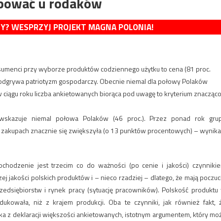
kupować u rodaków
MY? WESPRZYJ PROJEKT MAGNA POLONIA!
onsumenci przy wyborze produktów codziennego użytku to cena (81 proc.
lę odgrywa patriotyzm gospodarczy. Obecnie niemal dla połowy Polaków
 ciągu roku liczba ankietowanych biorąca pod uwagę to kryterium znacząc
 wskazuje niemal połowa Polaków (46 proc.). Przez ponad rok gru
 zakupach znacznie się zwiększyła (o 13 punktów procentowych) – wynika
ochodzenie jest trzecim co do ważności (po cenie i jakości) czynniki
j jakości polskich produktów i – nieco rzadziej – dlatego, że mają poczuc
dsiębiorstw i rynek pracy (sytuację pracowników). Polskość produktu
ukowała, niż z krajem produkcji. Oba te czynniki, jak również fakt, 
ika z deklaracji większości ankietowanych, istotnym argumentem, który mo