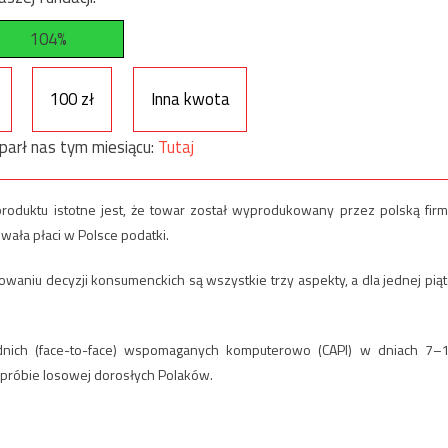
104%
100 zł
Inna kwota
parł nas tym miesiącu:
Tutaj
duktu istotne jest, że towar został wyprodukowany przez polską firm
ała płaci w Polsce podatki.
aniu decyzji konsumenckich są wszystkie trzy aspekty, a dla jednej piąt
ich (face-to-face) wspomaganych komputerowo (CAPI) w dniach 7–
 próbie losowej dorosłych Polaków.