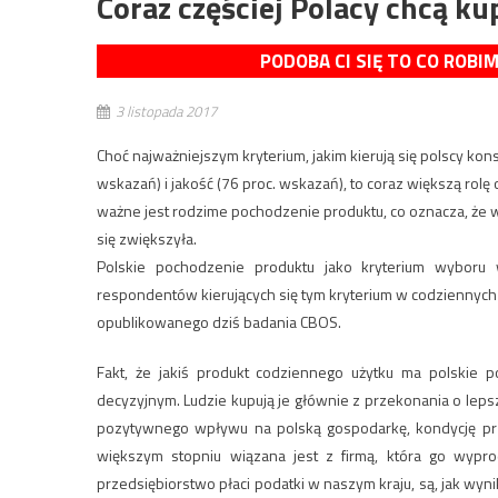
Coraz częściej Polacy chcą 
PODOBA CI SIĘ TO CO ROBI
3 listopada 2017
Choć najważniejszym kryterium, jakim kierują się polscy k
wskazań) i jakość (76 proc. wskazań), to coraz większą ro
ważne jest rodzime pochodzenie produktu, co oznacza, że w
się zwiększyła.
Polskie pochodzenie produktu jako kryterium wyboru
respondentów kierujących się tym kryterium w codziennych
opublikowanego dziś badania CBOS.
Fakt, że jakiś produkt codziennego użytku ma polskie p
decyzyjnym. Ludzie kupują je głównie z przekonania o lepsze
pozytywnego wpływu na polską gospodarkę, kondycję prze
większym stopniu wiązana jest z firmą, która go wyprod
przedsiębiorstwo płaci podatki w naszym kraju, są, jak wyn