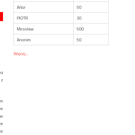
Artur
50
PIOTR
30
Mirosław
500
Anonim
50
Więcej...
o
pa
 z
em
ie
 w
że
że