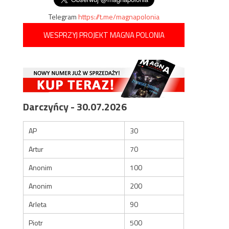
Telegram
https://t.me/magnapolonia
WESPRZYJ PROJEKT MAGNA POLONIA
Darczyńcy - 30.07.2026
AP
30
Artur
70
Anonim
100
Anonim
200
Arleta
90
Piotr
500