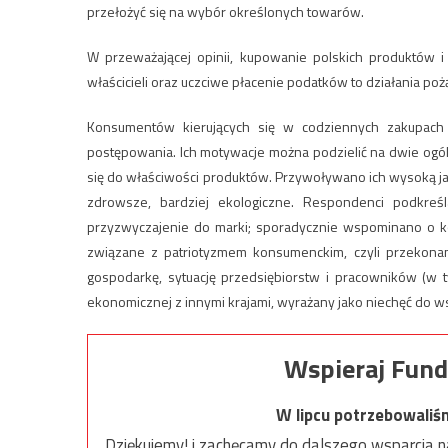
przełożyć się na wybór określonych towarów.
W przeważającej opinii, kupowanie polskich produktów i
właścicieli oraz uczciwe płacenie podatków to działania po
Konsumentów kierujących się w codziennych zakupac
postępowania. Ich motywacje można podzielić na dwie ogól
się do właściwości produktów. Przywoływano ich wysoką j
zdrowsze, bardziej ekologiczne. Respondenci podkreś
przyzwyczajenie do marki; sporadycznie wspominano o korz
związane z patriotyzmem konsumenckim, czyli przekon
gospodarkę, sytuację przedsiębiorstw i pracowników (w t
ekonomicznej z innymi krajami, wyrażany jako niechęć do w
Wspieraj Fund
W lipcu potrzebowaliś
Dziękujemy! i zachęcamy do dalszego wsparcia na