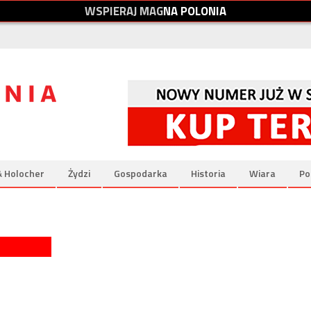
W
S
P
I
E
R
A
J
M
A
G
N
A
P
O
L
O
N
I
A
& Holocher
Żydzi
Gospodarka
Historia
Wiara
Po