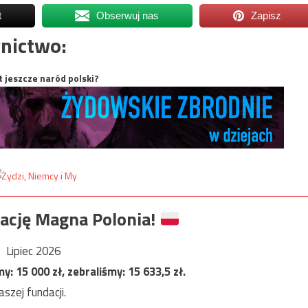
t
Obserwuj nas
Zapisz
nictwo:
t jeszcze naród polski?
ację Magna Polonia!
Lipiec 2026
my:
15 000
zł, zebraliśmy:
15 633,5
zł.
szej fundacji.