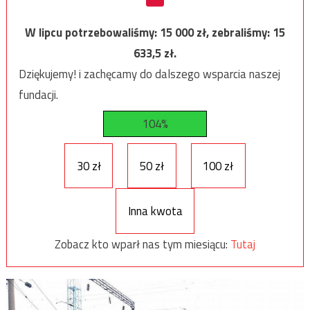
W lipcu potrzebowaliśmy:
15 000
zł, zebraliśmy:
15
633,5
zł.
Dziękujemy! i zachęcamy do dalszego wsparcia naszej
fundacji.
104%
30 zł
50 zł
100 zł
Inna kwota
Zobacz kto wparł nas tym miesiącu:
Tutaj