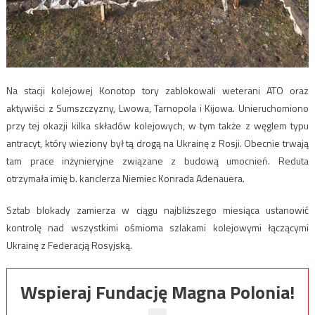
Na stacji kolejowej Konotop tory zablokowali weterani ATO oraz
aktywiści z Sumszczyzny, Lwowa, Tarnopola i Kijowa. Unieruchomiono
przy tej okazji kilka składów kolejowych, w tym także z węglem typu
antracyt, który wieziony był tą drogą na Ukrainę z Rosji. Obecnie trwają
tam prace inżynieryjne związane z budową umocnień. Reduta
otrzymała imię b. kanclerza Niemiec Konrada Adenauera.
Sztab blokady zamierza w ciągu najbliższego miesiąca ustanowić
kontrolę nad wszystkimi ośmioma szlakami kolejowymi łączącymi
Ukrainę z Federacją Rosyjską.
Wspieraj Fundację Magna Polonia!