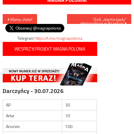
MAGNA POLONIA!
Nawigacja
Mamy złoto!
Dziś „darmozjady”
demonstrują w Brześciu
wpisu
Telegram
https://t.me/magnapolonia
WESPRZYJ PROJEKT MAGNA POLONIA
Darczyńcy - 30.07.2026
AP
30
Artur
70
Anonim
100