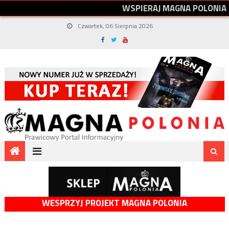
W
S
P
I
E
R
A
J
M
A
G
N
A
P
O
L
O
N
I
A
Czwartek, 06 Sierpnia 2026
WESPRZYJ PROJEKT MAGNA POLONIA