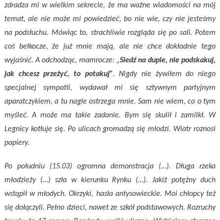
zdradza mi w wielkim sekrecie, że ma ważne wiadomości na mój
temat, ale nie może mi powiedzieć, bo nie wie, czy nie jesteśmy
na podsłuchu. Mówiąc to, strachliwie rozgląda się po sali. Potem
coś bełkocze, że już mnie mają, ale nie chce dokładnie tego
wyjaśnić. A odchodząc, mamrocze: „
Siedź na dupie, nie podskakuj,
jak chcesz przeżyć, to potakuj”
. Nigdy nie żywiłem do niego
specjalnej sympatii, wydawał mi się sztywnym partyjnym
aparatczykiem, a tu nagle ostrzega mnie. Sam nie wiem, co o tym
myśleć. A może ma takie zadanie. Bym się skulił i zamilkł. W
Legnicy kotłuje się. Po ulicach gromadzą się młodzi. Wiatr roznosi
papiery.
Po południu (15.03) ogromna demonstracja (…). Długa rzeka
młodzieży (…) szła w kierunku Rynku (…). Jakiż potężny duch
wstąpił w młodych. Okrzyki, hasła antysowieckie. Moi chłopcy też
się dołączyli. Pełno dzieci, nawet ze szkół podstawowych. Rozruchy