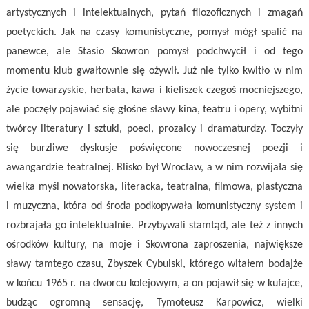
artystycznych i intelektualnych, pytań filozoficznych i zmagań
poetyckich. Jak na czasy komunistyczne, pomysł mógł spalić na
panewce, ale Stasio Skowron pomysł podchwycił i od tego
momentu klub gwałtownie się ożywił. Już nie tylko kwitło w nim
życie towarzyskie, herbata, kawa i kieliszek czegoś mocniejszego,
ale poczęły pojawiać się głośne sławy kina, teatru i opery, wybitni
twórcy literatury i sztuki, poeci, prozaicy i dramaturdzy. Toczyły
się burzliwe dyskusje poświęcone nowoczesnej poezji i
awangardzie teatralnej. Blisko był Wrocław, a w nim rozwijała się
wielka myśl nowatorska, literacka, teatralna, filmowa, plastyczna
i muzyczna, która od środa podkopywała komunistyczny system i
rozbrajała go intelektualnie. Przybywali stamtąd, ale też z innych
ośrodków kultury, na moje i Skowrona zaproszenia, największe
sławy tamtego czasu, Zbyszek Cybulski, którego witałem bodajże
w końcu 1965 r. na dworcu kolejowym, a on pojawił się w kufajce,
budząc ogromną sensację, Tymoteusz Karpowicz, wielki