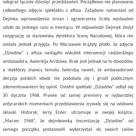
odegrać łącznie dziesięć przedstawień. Początkowo nie planowano
całkowitego zdjęcia spektaklu z afisza. Zażądano natomiast od
Dejmka wprowadzenia zmian i ograniczenia liczby wystawień
sztuki do jednego razu w miesiącu. W odpowiedzi Dejmek złożył
rezygnację ze stanowiska dyrektora Sceny Narodowej, która nie
została jednak przyjęta. Po Warszawie krążyły plotki, że zdjęcie
„Dziadów” z afisza nastąpiło wskutek interwencji radzieckiego
ambasadora, Awierkija Aristowa. Brak jest jednak na to dowodów,
a niektórzy znawcy tematu twierdzą nawet, że ambasadorowi
decyzja polskich władz nie podobała się i groził publicznym
zdementowaniem tej opinii. Ostatni spektakl „Dziadów” odbył się
30 stycznia 1968. Prawie od samej premiery w najbardziej
antycarskich momentach przedstawienia zrywały się na widowni
oklaski. Historyk, Jerzy Eisler, utrzymuje w swojej książce,
„Marzec 1968”, że dejmkowską inscenizację „Dziadów” od
samego początku postanowili wykorzystać do swoich celów