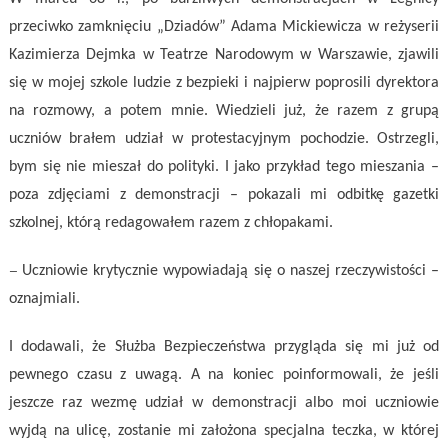
przeciwko zamknięciu „Dziadów” Adama Mickiewicza w reżyserii
Kazimierza Dejmka w Teatrze Narodowym w Warszawie, zjawili
się w mojej szkole ludzie z bezpieki i najpierw poprosili dyrektora
na rozmowy, a potem mnie. Wiedzieli już, że razem z grupą
uczniów brałem udział w protestacyjnym pochodzie. Ostrzegli,
bym się nie mieszał do polityki. I jako przykład tego mieszania –
poza zdjęciami z demonstracji – pokazali mi odbitkę gazetki
szkolnej, którą redagowałem razem z chłopakami.
–
Uczniowie krytycznie wypowiadają się o naszej rzeczywistości –
oznajmiali.
I dodawali, że Służba Bezpieczeństwa przygląda się mi już od
pewnego czasu z uwagą. A na koniec poinformowali, że jeśli
jeszcze raz wezmę udział w demonstracji albo moi uczniowie
wyjdą na ulicę, zostanie mi założona specjalna teczka, w której