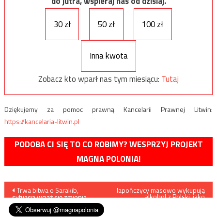
do jutra, wspieraj nas od dzisiaj.
30 zł
50 zł
100 zł
Inna kwota
Zobacz kto wparł nas tym miesiącu:
Tutaj
Dziękujemy za pomoc prawną Kancelarii Prawnej Litwin:
https://kancelaria-litwin.pl
PODOBA CI SIĘ TO CO ROBIMY? WESPRZYJ PROJEKT
MAGNA POLONIA!
Nawigacja
Trwa bitwa o Sarakib,
Japończycy masowo wykupują
alkohol z Polski, jako
sytuacja wciąż się zmienia
skuteczny w walce z
wpisu
koronawirusem