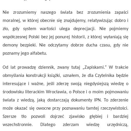
Nie zrozumiemy naszego świata bez zrozumienia zapaści
moralnej, w której obecnie się znajdujemy, relatywizując dobro i
zło, gdy system wartości ulega deprecjacji. Nie pojmiemy
współczesnej Polski bez jej ponurej historii, z której wyłaniają się
demony bezpieki. Nie odczytamy dobrze ducha czasu, gdy nie
poznamy jego alfabetu.
Od lat prowadzę dziennik, zwany tutaj „Zapiskami.” W trakcie
obmyślania konstrukcji książki, uznałem, że dla Czytelnika będzie
interesujące i ważne, jeśli zderzę swoją niegdysiejszą wiedzę o
środowisku literackim Wrocławia, o Polsce i o moim pojmowaniu
świata z wiedzą, jaką dostarczają dokumenty IPN. To zderzenie
może okazać się owocne przy poznawaniu tamtej rzeczywistości.
Szersze tło pozwoli dojrzeć zjawisko głębiej i bardziej
wszechstronnie. Dlatego zderzam
wiedzę urzędniczą,