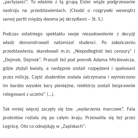
„partyzanci”. To właśnie z tą grupą Eisler wiąże podgrzewanie
nastroju na przedstawieniach. (Chodzi o rozgrywki wewnątrz
samej partii między dwoma jej skrzydłami – St. S.)
Podczas ostatniego spektaklu swoje niezadowolenie z decyzji
władz demonstrowali natomiast studenci. Po zakończeniu
przedstawienia, skandowali m.in. „Niepodległość bez cenzury” i
„Dejmek, Dejmek”. Przeszli też pod pomnik Adama Mickiewicza,
gdzie złożyli kwiaty, a następnie zostali rozpędzeni i spałowani
przez milicję. Część studentów została zatrzymana i wymierzono
im bardzo wysokie kary pieniężne, niektórzy zostali bezprawnie
relegowani z uczelni” (…).
Tak mniej więcej zaczęły się tzw. „wydarzenia marcowe”. Fala
protestów rozlała się po całym kraju. Przewaliła się też przez
Legnicę. Oto co odnajduję w „Zapiskach”: