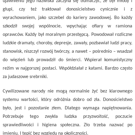
ujawnieniu jego nazwiska zaczyna się tłumaczyć, że był młody i
głupi, czy też traktował donosicielstwo cynicznie i z
wyrachowaniem, jako szczebel do kariery zawodowej. Bo każdy
szkodził swojej wspólnocie, wpychając ofiary w ramiona
oprawców. Każdy był moralnym przestępcą. Powodował rozliczne
ludzkie dramaty, choroby, depresje, zawały, pozbawiał ludzi pracy,
stanowisk, niszczył rozwój twórczy, a nawet – pośrednio – wsadzał
do więzień lub prowadził do śmierci. Wspierał komunistyczny
reżim w najgorszej postaci. Współdziałał z katami. Bardzo często
za judaszowe srebrniki.
Cywilizowane narody nie mogą normalnie żyć bez klarownego
systemu wartości, który odróżnia dobro od zła. Donosicielstwo
było, jest i pozostanie złem. Dlatego wymaga napiętnowania.
Potrzebuje tego zwykła ludzka przyzwoitość, poczucie
sprawiedliwości i higiena społeczna. Zło trzeba nazwać po
imieniu. I tępić bez względu na okoliczności.