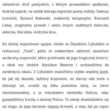
odnowiciel strof poetyckich, z którym prowadziłem spotkanie,
Andrzej Łapicki, na widok którego legnickie panny mdlały, Tadeusz
Łomnicki, Ryszard Bukowski, znakomity kompozytor, Romuald
Cabaj, oryginalny prozaik i wielu innych wybitnych twórców,
aktorów, literatów, mistrzów kina.
Do dzisiaj wspominam upojne chwile ze Zbyszkiem Cybulskim w
restauracji „Tivoli”, gdzie ze znakomitym aktorem zawarłem
serdeczną znajomość, która przetrwała do jego tragicznej śmierci,
a obok nas siedział Stanisław Skowron i ucztowaliśmy do
zamknięcia lokalu. Z Cybulskim znaleźliśmy szybko wspólny język,
bo jak się okazało, byliśmy krajanami, on starszy ode mnie o
dziewięć lat, urodził się kilka powiatów dalej, na ziemi
stanisławowskiej, a ja mieszkałem niedaleko Halicza, więc
gawędziliśmy trochę o dawnej Polsce. To wtedy dowiedziałem się
od niego, że jego korzenie sięgają Armenii, a więc był po części