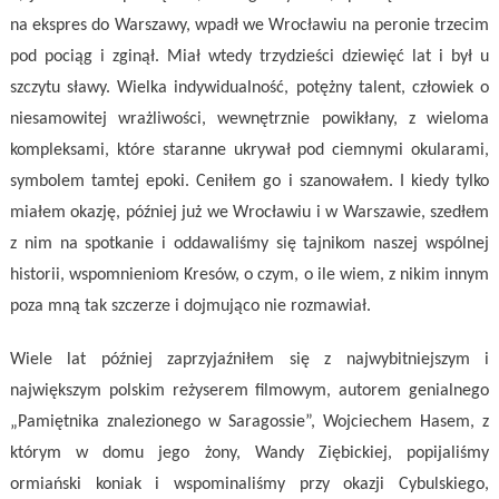
na ekspres do Warszawy, wpadł we Wrocławiu na peronie trzecim
pod pociąg i zginął. Miał wtedy trzydzieści dziewięć lat i był u
szczytu sławy. Wielka indywidualność, potężny talent, człowiek o
niesamowitej wrażliwości, wewnętrznie powikłany, z wieloma
kompleksami, które staranne ukrywał pod ciemnymi okularami,
symbolem tamtej epoki. Ceniłem go i szanowałem. I kiedy tylko
miałem okazję, później już we Wrocławiu i w Warszawie, szedłem
z nim na spotkanie i oddawaliśmy się tajnikom naszej wspólnej
historii, wspomnieniom Kresów, o czym, o ile wiem, z nikim innym
poza mną tak szczerze i dojmująco nie rozmawiał.
Wiele lat później zaprzyjaźniłem się z najwybitniejszym i
największym polskim reżyserem filmowym, autorem genialnego
„Pamiętnika znalezionego w Saragossie”, Wojciechem Hasem, z
którym w domu jego żony, Wandy Ziębickiej, popijaliśmy
ormiański koniak i wspominaliśmy przy okazji Cybulskiego,