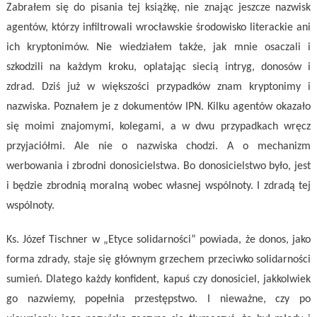
Zabrałem się do pisania tej książkę, nie znając jeszcze nazwisk
agentów, którzy infiltrowali wrocławskie środowisko literackie ani
ich kryptonimów. Nie wiedziałem także, jak mnie osaczali i
szkodzili na każdym kroku, oplatając siecią intryg, donosów i
zdrad. Dziś już w większości przypadków znam kryptonimy i
nazwiska. Poznałem je z dokumentów IPN. Kilku agentów okazało
się moimi znajomymi, kolegami, a w dwu przypadkach wręcz
przyjaciółmi. Ale nie o nazwiska chodzi. A o mechanizm
werbowania i zbrodni donosicielstwa. Bo donosicielstwo było, jest
i będzie zbrodnią moralną wobec własnej wspólnoty. I zdradą tej
wspólnoty.
Ks. Józef Tischner w „Etyce solidarności” powiada, że donos, jako
forma zdrady, staje się głównym grzechem przeciwko solidarności
sumień. Dlatego każdy konfident, kapuś czy donosiciel, jakkolwiek
go nazwiemy, popełnia przestępstwo. I nieważne, czy po