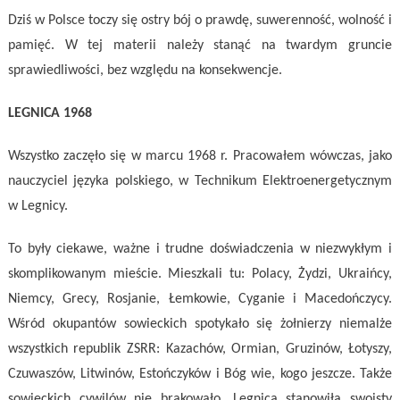
Dziś w Polsce toczy się ostry bój o prawdę, suwerenność, wolność i
pamięć. W tej materii należy stanąć na twardym gruncie
sprawiedliwości, bez względu na konsekwencje.
LEGNICA 1968
Wszystko zaczęło się w marcu 1968 r. Pracowałem wówczas, jako
nauczyciel języka polskiego, w Technikum Elektroenergetycznym
w Legnicy.
To były ciekawe, ważne i trudne doświadczenia w niezwykłym i
skomplikowanym mieście. Mieszkali tu: Polacy, Żydzi, Ukraińcy,
Niemcy, Grecy, Rosjanie, Łemkowie, Cyganie i Macedończycy.
Wśród okupantów sowieckich spotykało się żołnierzy niemalże
wszystkich republik ZSRR: Kazachów, Ormian, Gruzinów, Łotyszy,
Czuwaszów, Litwinów, Estończyków i Bóg wie, kogo jeszcze. Także
sowieckich cywilów nie brakowało. Legnica stanowiła swoisty