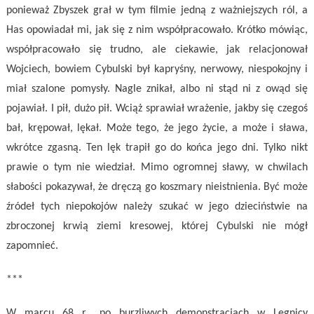
ponieważ Zbyszek grał w tym filmie jedną z ważniejszych ról, a
Has opowiadał mi, jak się z nim współpracowało. Krótko mówiąc,
współpracowało się trudno, ale ciekawie, jak relacjonował
Wojciech, bowiem Cybulski był kapryśny, nerwowy, niespokojny i
miał szalone pomysły. Nagle znikał, albo ni stąd ni z owąd się
pojawiał. I pił, dużo pił. Wciąż sprawiał wrażenie, jakby się czegoś
bał, krępował, lękał. Może tego, że jego życie, a może i sława,
wkrótce zgasną. Ten lęk trapił go do końca jego dni. Tylko nikt
prawie o tym nie wiedział. Mimo ogromnej sławy, w chwilach
słabości pokazywał, że dręczą go koszmary nieistnienia. Być może
źródeł tych niepokojów należy szukać w jego dzieciństwie na
zbroczonej krwią ziemi kresowej, której Cybulski nie mógł
zapomnieć.
***
W marcu 68 r., po burzliwych demonstracjach w Legnicy