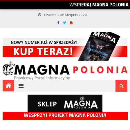
W
S
P
I
E
R
A
J
M
A
G
N
A
P
O
L
O
N
I
A
Czwartek, 06 Sierpnia 2026
WESPRZYJ PROJEKT MAGNA POLONIA