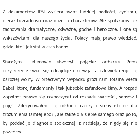
Z dokumentów IPN wyziera świat ludzkiej podłości, cynizmu,
nieraz bezradności oraz mizeria charakterów. Ale spotykamy też
zachowania dramatyczne, odważne, godne i heroiczne. I one są
wskazówkami dla naszego życia. Polacy mają prawo wiedzieć,
gdzie, kto i jak stał w czas hańby.
Starożytni Hellenowie stworzyli pojęcie: katharsis. Przez
oczyszczenie świat się odnajduje i rozwija, a człowiek czuje się
bardziej wolny. W przeciwnym wypadku grozi nam totalna wieża
Babel, której fundamenty i tak już sobie zafundowaliśmy. A rozpad
wspólnot zawsze się rozpoczynał od rozpadu wartości, sensów i
pojęć. Zdecydowałem się odsłonić rzeczy i sceny istotne dla
zrozumienia tamtej epoki, ale także dla siebie samego oraz po to,
by poddać je diagnozie społecznej, z nadzieją, że nigdy się nie
powtórzą.