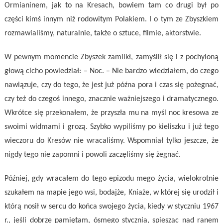
Ormianinem, jak to na Kresach, bowiem tam co drugi był po
części kimś innym niż rodowitym Polakiem. I o tym ze Zbyszkiem
rozmawialiśmy, naturalnie, także o sztuce, filmie, aktorstwie.
W pewnym momencie Zbyszek zamilkł, zamyślił się i z pochyloną
głową cicho powiedział: – Noc. – Nie bardzo wiedziałem, do czego
nawiązuje, czy do tego, że jest już późna pora i czas się pożegnać,
czy też do czegoś innego, znacznie ważniejszego i dramatycznego.
Wkrótce się przekonałem, że przyszła mu na myśl noc kresowa ze
swoimi widmami i grozą. Szybko wypiliśmy po kieliszku i już tego
wieczoru do Kresów nie wracaliśmy. Wspomniał tylko jeszcze, że
nigdy tego nie zapomni i powoli zaczęliśmy się żegnać.
Później, gdy wracałem do tego epizodu mego życia, wielokrotnie
szukałem na mapie jego wsi, bodajże, Kniaże, w której się urodził i
którą nosił w sercu do końca swojego życia, kiedy w styczniu 1967
r., jeśli dobrze pamiętam, ósmego stycznia, spiesząc nad ranem