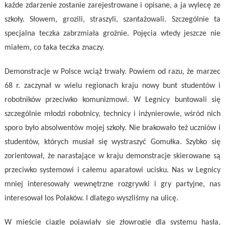
każde zdarzenie zostanie zarejestrowane i opisane, a ja wylecę ze
szkoły. Słowem, grozili, straszyli, szantażowali. Szczególnie ta
specjalna teczka zabrzmiała groźnie. Pojęcia wtedy jeszcze nie
miałem, co taka teczka znaczy.
Demonstracje w Polsce wciąż trwały. Powiem od razu, że marzec
68 r. zaczynał
w wielu regionach kraju nowy bunt studentów i
robotników przeciwko komunizmowi. W Legnicy buntowali się
szczególnie młodzi robotnicy, technicy i inżynierowie, wśród nich
sporo było absolwentów mojej szkoły. Nie brakowało też uczniów i
studentów, których musiał się wystraszyć Gomułka. Szybko się
zorientował, że narastające w kraju demonstracje skierowane są
przeciwko systemowi i całemu aparatowi ucisku. Nas w Legnicy
mniej interesowały wewnętrzne rozgrywki i gry partyjne, nas
interesował los Polaków. I dlatego wyszliśmy na ulicę.
W mieście ciągle pojawiały się złowrogie dla systemu hasła,