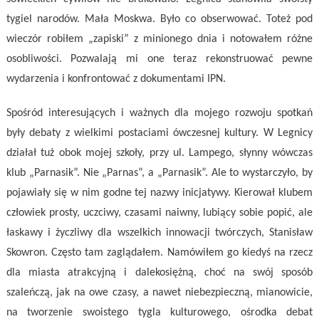
tygiel narodów. Mała Moskwa. Było co obserwować. Toteż pod
wieczór robiłem „zapiski” z minionego dnia i notowałem różne
osobliwości. Pozwalają mi one teraz rekonstruować pewne
wydarzenia i konfrontować z dokumentami IPN.
Spośród interesujących i ważnych dla mojego rozwoju spotkań
były debaty z wielkimi postaciami ówczesnej kultury. W Legnicy
działał tuż obok mojej szkoły, przy ul. Lampego, słynny wówczas
klub „Parnasik”. Nie „Parnas”, a „Parnasik”. Ale to wystarczyło, by
pojawiały się w nim godne tej nazwy inicjatywy. Kierował klubem
człowiek prosty, uczciwy, czasami naiwny, lubiący sobie popić, ale
łaskawy i życzliwy dla wszelkich innowacji twórczych, Stanisław
Skowron. Często tam zaglądałem. Namówiłem go kiedyś na rzecz
dla miasta atrakcyjną i dalekosiężną, choć na swój sposób
szaleńczą, jak na owe czasy, a nawet niebezpieczną, mianowicie,
na tworzenie swoistego tygla kulturowego, ośrodka debat