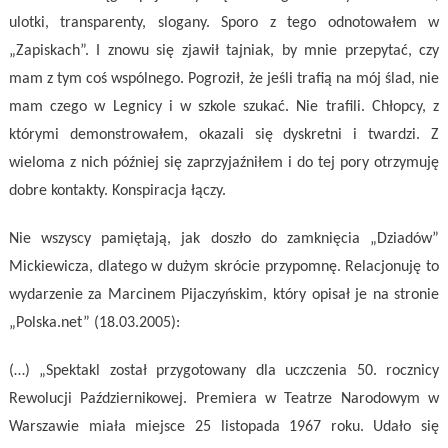
ulotki, transparenty, slogany. Sporo z tego odnotowałem w
„Zapiskach”. I znowu się zjawił tajniak, by mnie przepytać, czy
mam z tym coś wspólnego. Pogroził, że jeśli trafią na mój ślad, nie
mam czego w Legnicy i w szkole szukać. Nie trafili. Chłopcy, z
którymi demonstrowałem, okazali się dyskretni i twardzi. Z
wieloma z nich później się zaprzyjaźniłem i do tej pory otrzymuję
dobre kontakty. Konspiracja łączy.
Nie wszyscy pamiętają, jak doszło do zamknięcia „Dziadów”
Mickiewicza, dlatego w dużym skrócie przypomnę. Relacjonuję to
wydarzenie za Marcinem Pijaczyńskim, który opisał je na stronie
„Polska.net” (18.03.2005):
(…) „Spektakl został przygotowany dla uczczenia 50. rocznicy
Rewolucji Październikowej. Premiera w Teatrze Narodowym w
Warszawie miała miejsce 25 listopada 1967 roku. Udało się