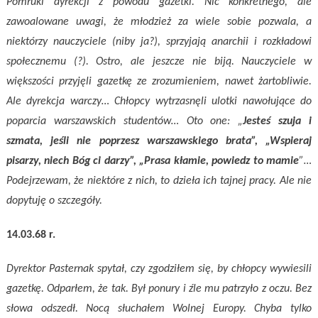
Pomruki dyrekcji z powodu gazetki. Nic konkretnego, ale
zawoalowane uwagi, że młodzież za wiele sobie pozwala, a
niektórzy nauczyciele (niby ja?), sprzyjają anarchii i rozkładowi
społecznemu (?). Ostro, ale jeszcze nie biją. Nauczyciele w
większości przyjęli gazetkę ze zrozumieniem, nawet żartobliwie.
Ale dyrekcja warczy… Chłopcy wytrzasnęli ulotki nawołujące do
poparcia warszawskich studentów… Oto one: „
Jesteś szuja i
szmata, jeśli nie poprzesz warszawskiego brata”, „Wspieraj
pisarzy, niech Bóg ci darzy”, „Prasa kłamie, powiedz to mamie
”…
Podejrzewam, że niektóre z nich, to dzieła ich tajnej pracy. Ale nie
dopytuję o szczegóły.
14.03.68 r.
Dyrektor Pasternak spytał, czy zgodziłem się, by chłopcy wywiesili
gazetkę. Odparłem, że tak. Był ponury i źle mu patrzyło z oczu. Bez
słowa odszedł. Nocą słuchałem Wolnej Europy. Chyba tylko