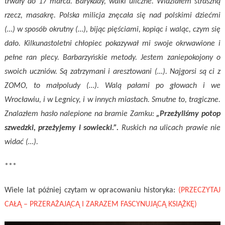
trwały do 17 marca. Barykady, walki uliczne. Widziałem straszną
rzecz, masakrę. Polska milicja znęcała się nad polskimi dziećmi
(…) w sposób okrutny (…), bijąc pięściami, kopiąc i waląc, czym się
dało. Kilkunastoletni chłopiec pokazywał mi swoje okrwawione i
pełne ran plecy. Barbarzyńskie metody. Jestem zaniepokojony o
swoich uczniów. Są zatrzymani i aresztowani (…). Najgorsi są ci z
ZOMO, to małpoludy (…). Walą pałami po głowach i we
Wrocławiu, i w Legnicy, i w innych miastach. Smutne to, tragiczne.
Znalazłem hasło nalepione na bramie Zamku:
„Przeżyliśmy potop
szwedzki, przeżyjemy i sowiecki.”.
Ruskich na ulicach prawie nie
widać (…).
***
Wiele lat później czytam w opracowaniu historyka:
(PRZECZYTAJ
CAŁĄ – PRZERAŻAJĄCĄ I ZARAZEM FASCYNUJĄCĄ KSIĄŻKĘ)