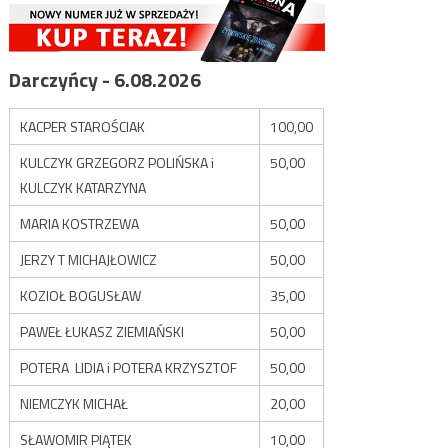
Darczyńcy - 6.08.2026
KACPER STAROŚCIAK
100,00
KULCZYK GRZEGORZ POLIŃSKA i
50,00
KULCZYK KATARZYNA
MARIA KOSTRZEWA
50,00
JERZY T MICHAJŁOWICZ
50,00
KOZIOŁ BOGUSŁAW
35,00
PAWEŁ ŁUKASZ ZIEMIAŃSKI
50,00
POTERA LIDIA i POTERA KRZYSZTOF
50,00
NIEMCZYK MICHAŁ
20,00
SŁAWOMIR PIĄTEK
10,00