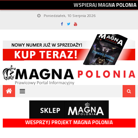
W
S
P
I
E
R
A
J
M
A
G
N
A
P
O
L
O
N
I
A
Poniedziałek, 10 Sierpnia 2026
WESPRZYJ PROJEKT MAGNA POLONIA