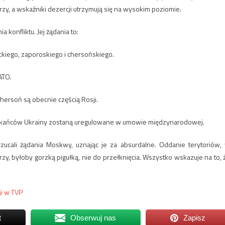
zy, a wskaźniki dezercji utrzymują się na wysokim poziomie.
konfliktu. Jej żądania to:
kiego, zaporoskiego i chersońskiego.
ATO.
hersoń są obecnie częścią Rosji.
eszkańców Ukrainy zostaną uregulowane w umowie międzynarodowej.
zucali żądania Moskwy, uznając je za absurdalne. Oddanie terytoriów,
erzy, byłoby gorzką pigułką, nie do przełknięcia. Wszystko wskazuje na to, 
i w TVP
t
Obserwuj nas
Zapisz