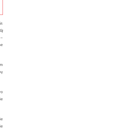
e.
dą
–
ne
ym
by
wo
ie
ie
ie