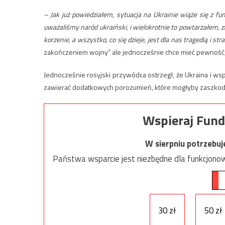
– Jak już powiedziałem, sytuacja na Ukrainie wiąże się z 
uważaliśmy naród ukraiński, i wielokrotnie to powtarzałem, 
korzenie, a wszystko, co się dzieje, jest dla nas tragedią i st
zakończeniem wojny” ale jednocześnie chce mieć pewność, 
Jednocześnie rosyjski przywódca ostrzegł, że Ukraina i wspi
zawierać dodatkowych porozumień, które mogłyby zaszko
Wspieraj Fund
W sierpniu potrzebu
Państwa wsparcie jest niezbędne dla funkcjonow
30 zł
50 zł