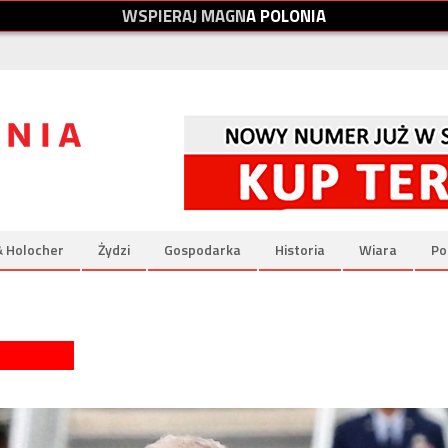
W
S
P
I
E
R
A
J
M
A
G
N
A
P
O
L
O
N
I
A
& Holocher
Żydzi
Gospodarka
Historia
Wiara
Po