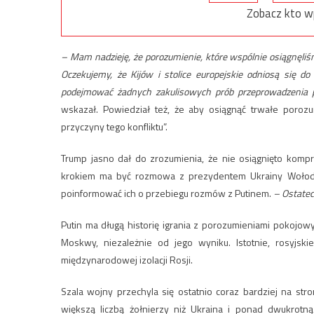
Zobacz kto w
– Mam nadzieję, że porozumienie, które wspólnie osiągnęliśm
Oczekujemy, że Kijów i stolice europejskie odniosą się do
podejmować żadnych zakulisowych prób przeprowadzenia p
wskazał. Powiedział też, że aby osiągnąć trwałe poroz
przyczyny tego konfliktu”.
Trump jasno dał do zrozumienia, że nie osiągnięto komp
krokiem ma być rozmowa z prezydentem Ukrainy Wołody
poinformować ich o przebiegu rozmów z Putinem.
– Ostatec
Putin ma długą historię igrania z porozumieniami pokojow
Moskwy, niezależnie od jego wyniku. Istotnie, rosyjs
międzynarodowej izolacji Rosji.
Szala wojny przechyla się ostatnio coraz bardziej na str
większą liczbą żołnierzy niż Ukraina i ponad dwukrotną