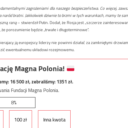
fundamentalnymi zagrożeniami dla naszego bezpieczeństwa. Co więcej, zaws
za naród bratni. Jakkolwiek dziwnie to brzmi w tych warunkach, mamy te sa
raszną raną
– stwierdził Putin. Dodał, że Rosja jest „szczerze zainteresowa
że porozumienie będzie „trwałe i długoterminowe”.
erajacy ją europejscy liderzy nie powinni działać za zamkniętymi drzwiami
dzić ewentualnemu układowi rozejmowemu.
ację Magna Polonia!
jemy:
16 500
zł, zebraliśmy:
1351
zł.
ania Fundacji Magna Polonia.
8%
100 zł
Inna kwota