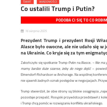
ŚWIAT
WIADOMOŚCI
Co ustalili Trump i Putin?
PODOBA CI SIĘ TO CO ROBI
16 sierpnia 2025
Prezydent Trump i prezydent Rosji Wła
Alasce było owocne, ale nie udało się w
na Ukrainie. Co kryje się za tym enigma
Zakończyło się spotkanie Trump-Putin na Alasce.
– Nie ma p
mamy bardzo duże szanse, żeby do niego dojść
– powiedz
Elmendorf-Richardson w Anchorage. Na wspólnej konferenc
nie ujawnili żadnych oznak postępów w negocjacjach. Przywó
Trump stwierdził, że obie strony są bliskie osiągnięcia „naj
pozostaje przepaść. Rosyjski przywódca przedstawił z kolei
i Trump chcą pomóc w rozwiązaniu konfliktu ukraińskiego.