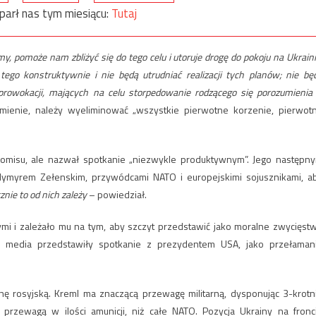
parł nas tym miesiącu:
Tutaj
y, pomoże nam zbliżyć się do tego celu i utoruje drogę do pokoju na Ukraini
 tego konstruktywnie i nie będą utrudniać realizacji tych planów; nie bę
rowokacji, mających na celu storpedowanie rodzącego się porozumienia
umienie, należy wyeliminować „wszystkie pierwotne korzenie, pierwot
romisu, ale nazwał spotkanie „niezwykle produktywnym”. Jego następn
myrem Zełenskim, przywódcami NATO i europejskimi sojusznikami, a
znie to od nich zależy
– powiedział.
ymi i zależało mu na tym, aby szczyt przedstawić jako moralne zwycięst
kie media przedstawiły spotkanie z prezydentem USA, jako przełaman
onę rosyjską. Kreml ma znaczącą przewagę militarną, dysponując 3-krotn
 przewagą w ilości amunicji, niż całe NATO. Pozycja Ukrainy na fronc