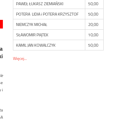
PAWEŁ ŁUKASZ ZIEMIAŃSKI
50,00
POTERA LIDIA i POTERA KRZYSZTOF
50,00
NIEMCZYK MICHAŁ
20,00
SŁAWOMIR PIĄTEK
10,00
KAMIL JAN KOWALCZYK
50,00
na
ki
Więcej...
le
se
 i
ża
SA