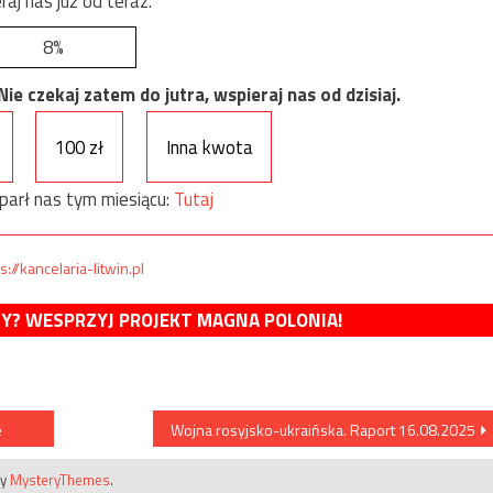
raj nas już od teraz.
8%
e czekaj zatem do jutra, wspieraj nas od dzisiaj.
100 zł
Inna kwota
parł nas tym miesiącu:
Tutaj
s://kancelaria-litwin.pl
MY? WESPRZYJ PROJEKT MAGNA POLONIA!
e
Wojna rosyjsko-ukraińska. Raport 16.08.2025
by
MysteryThemes
.