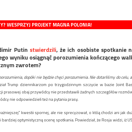
MY? WESPRZYJ PROJEKT MAGNA POLONIA!
dimir Putin
stwierdzili
, że ich osobiste spotkanie 
 jego wyniku osiągnąć porozumienia kończącego wal
tycznym zwrotem?
orozumienia, dopóki nie będzie chęci porozumienia. Nie dotarliśmy do celu, a
iał Trump dziennikarzom po trzygodzinnym szczycie w bazie Joint Ba
ji prasowej obaj przywódcy nie przedstawili żadnych szczegółów rozmów
dcy nie odpowiedzieli też na pytania prasy.
ważniejszej” kwestii spornej, ale nie sprecyzował, o któą chodzi ani jak du
 bardziej optymistyczną ocenę spotkania. Powiedział, że Rosja widzi, iż U