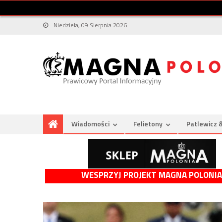
Niedziela, 09 Sierpnia 2026
Wiadomości
Felietony
Patlewicz 
WESPRZYJ PROJEKT MAGNA POLONIA