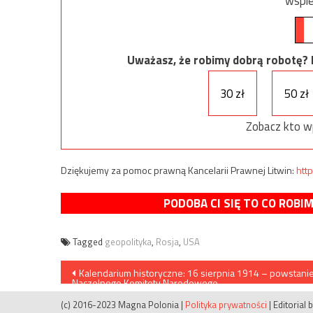
wspie
Uważasz, że robimy dobrą robotę? Ni
30 zł
50 zł
Zobacz kto w
Dziękujemy za pomoc prawną Kancelarii Prawnej Litwin:
http
PODOBA CI SIĘ TO CO ROBI
Tagged
geopolityka
,
Rosja
,
USA
Nawigacja
Kalendarium historyczne: 16 sierpnia 1914 – powstani
Naczelnego Komitetu Narodowego
wpisu
(c) 2016-2023 Magna Polonia
|
Polityka prywatności
|
Editorial 