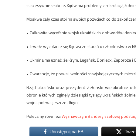
sukcesywnie słabnie. Kijów ma problemy z rekrutacją żołnier
Moskwa cały czas stoi na swoich pozycjach co do zakończenia 
• Całkowite wycofanie wojsk ukraińskich z obwodów doniec
• Trwałe wycofanie się Kijowa ze starań o członkostwo w N
• Ukraina ma uznać, że Krym, Ługańsk, Donieck, Zaporoże i C
• Gwarancje, że prawa i wolności rosyjskojęzycznych mi
Rząd ukraiński oraz prezydent Zełenski wielokrotnie odr
obronie których zginęły dziesiątki tysięcy ukraińskich żołni
wojna potrwa jeszcze długo.
Polecamy również:
Wyznawczyni Bandery szefową podstacj
Udostępnij na FB
Twee