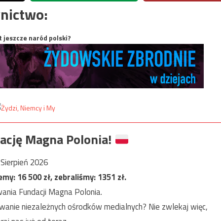
nictwo:
t jeszcze naród polski?
ację Magna Polonia!
Sierpień 2026
jemy:
16 500
zł, zebraliśmy:
1351
zł.
ania Fundacji Magna Polonia.
anie niezależnych ośrodków medialnych? Nie zwlekaj więc,