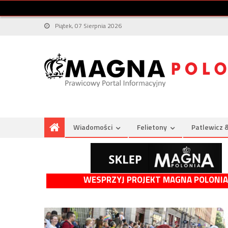
Piątek, 07 Sierpnia 2026
Wiadomości
Felietony
Patlewicz 
WESPRZYJ PROJEKT MAGNA POLONIA