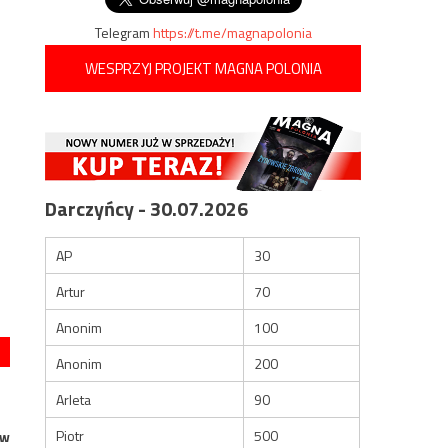
Telegram
https://t.me/magnapolonia
WESPRZYJ PROJEKT MAGNA POLONIA
Darczyńcy - 30.07.2026
AP
30
Artur
70
Anonim
100
Anonim
200
Arleta
90
Piotr
500
ów