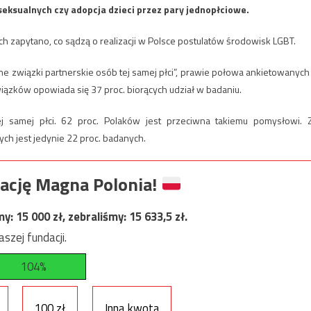
eksualnych czy adopcja dzieci przez pary jednopłciowe.
h zapytano, co sądzą o realizacji w Polsce postulatów środowisk LGBT.
ane związki partnerskie osób tej samej płci”, prawie połowa ankietowanych
wiązków opowiada się 37 proc. biorących udział w badaniu.
tej samej płci. 62 proc. Polaków jest przeciwna takiemu pomysłowi. 
 jest jedynie 22 proc. badanych.
ację Magna Polonia!
my:
15 000
zł, zebraliśmy:
15 633,5
zł.
szej fundacji.
104%
100 zł
Inna kwota