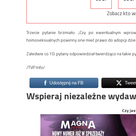
Zobacz kto w
Trzecie pytanie brzmiało: „Czy po ewentualnym wprow
homoseksualnych powinny one mieć prawo do adopcji dziec
Zaledwie co 10. pytany odpowiedział twierdząco na takie pyt
/TVP Info/
Udostępnij na FB
Twee
Wspieraj niezależne wydaw
Czy jes