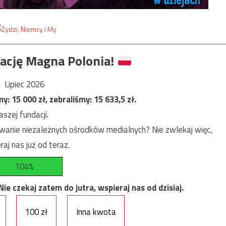
ację Magna Polonia!
Lipiec 2026
my:
15 000
zł, zebraliśmy:
15 633,5
zł.
szej fundacji.
anie niezależnych ośrodków medialnych? Nie zwlekaj więc,
raj nas już od teraz.
104%
e czekaj zatem do jutra, wspieraj nas od dzisiaj.
100 zł
Inna kwota