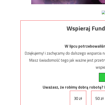
Wspieraj Fund
W lipcu potrzebowaliś
Dziękujemy! i zachęcamy do dalszego wsparcia na
Masz świadomość tego jak ważne jest przetrw
wspie
Uważasz, że robimy dobrą robotę? Ni
30 zł
50 zł