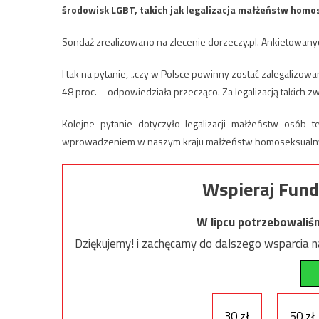
środowisk LGBT, takich jak legalizacja małżeństw homos
Sondaż zrealizowano na zlecenie dorzeczy.pl. Ankietowanyc
I tak na pytanie, „czy w Polsce powinny zostać zalegalizow
48 proc. – odpowiedziała przecząco. Za legalizacją takich z
Kolejne pytanie dotyczyło legalizacji małżeństw osób 
wprowadzeniem w naszym kraju małżeństw homoseksualnych
Wspieraj Fund
W lipcu potrzebowaliś
Dziękujemy! i zachęcamy do dalszego wsparcia na
30 zł
50 zł