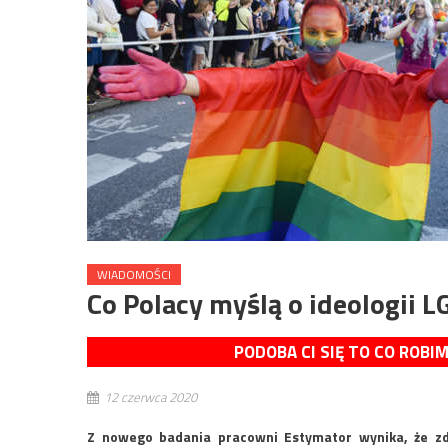
WIADOMOŚCI
Co Polacy myślą o ideologii 
PODOBA CI SIĘ TO CO ROBI
12 czerwca 2020
Z nowego badania pracowni Estymator wynika, że zd