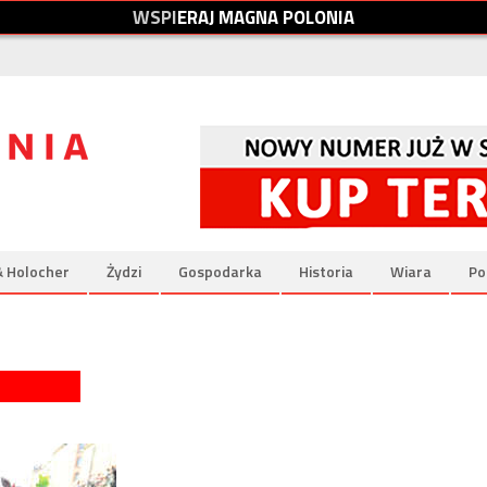
W
S
P
I
E
R
A
J
M
A
G
N
A
P
O
L
O
N
I
A
& Holocher
Żydzi
Gospodarka
Historia
Wiara
Po