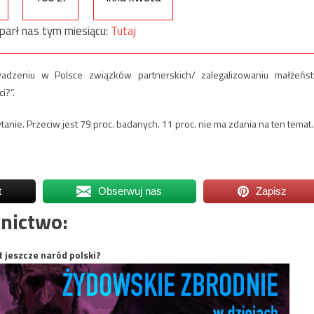
parł nas tym miesiącu:
Tutaj
adzeniu w Polsce związków partnerskich/ zalegalizowaniu małżeńs
i?”.
anie. Przeciw jest 79 proc. badanych. 11 proc. nie ma zdania na ten temat.
t
Obserwuj nas
Zapisz
nictwo:
t jeszcze naród polski?