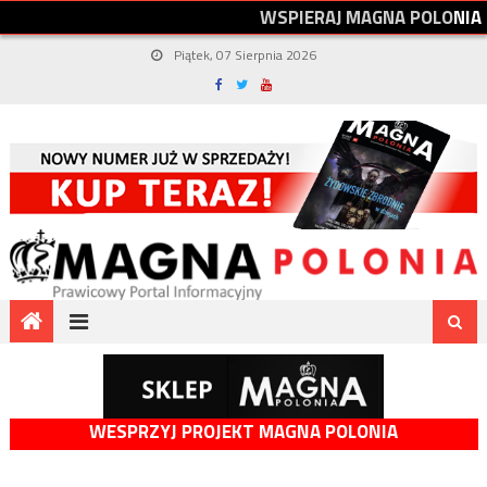
W
S
P
I
E
R
A
J
M
A
G
N
A
P
O
L
O
N
I
A
Piątek, 07 Sierpnia 2026
WESPRZYJ PROJEKT MAGNA POLONIA