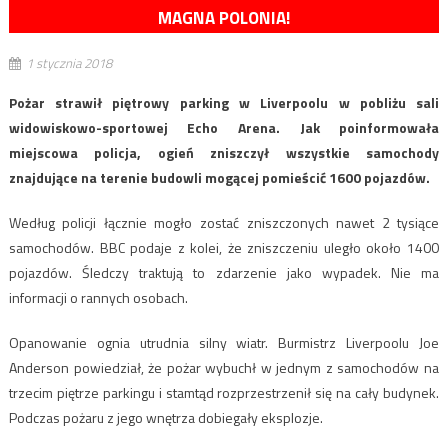
MAGNA POLONIA!
1 stycznia 2018
Pożar strawił piętrowy parking w Liverpoolu w pobliżu sali
widowiskowo-sportowej Echo Arena. Jak poinformowała
miejscowa policja, ogień zniszczył wszystkie samochody
znajdujące na terenie budowli mogącej pomieścić 1600 pojazdów.
Według policji łącznie mogło zostać zniszczonych nawet 2 tysiące
samochodów. BBC podaje z kolei, że zniszczeniu uległo około 1400
pojazdów. Śledczy traktują to zdarzenie jako wypadek. Nie ma
informacji o rannych osobach.
Opanowanie ognia utrudnia silny wiatr. Burmistrz Liverpoolu Joe
Anderson powiedział, że pożar wybuchł w jednym z samochodów na
trzecim piętrze parkingu i stamtąd rozprzestrzenił się na cały budynek.
Podczas pożaru z jego wnętrza dobiegały eksplozje.