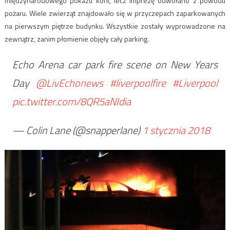
międzynarodowego pokazu koni, lecz imprezę odwołano z powodu
pożaru. Wiele zwierząt znajdowało się w przyczepach zaparkowanych
na pierwszym piętrze budynku. Wszystkie zostały wyprowadzone na
zewnątrz, zanim płomienie objęły cały parking.
Echo Arena car park fire scene on New Years
Day
@LivEchonews
#liverpoolfire
#Liverpool
pic.twitter.com/8QR5aNIdia
— Colin Lane (@snapperlane)
1 stycznia 2018