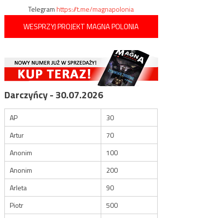
Telegram
https://t.me/magnapolonia
WESPRZYJ PROJEKT MAGNA POLONIA
Darczyńcy - 30.07.2026
AP
30
Artur
70
Anonim
100
Anonim
200
Arleta
90
Piotr
500