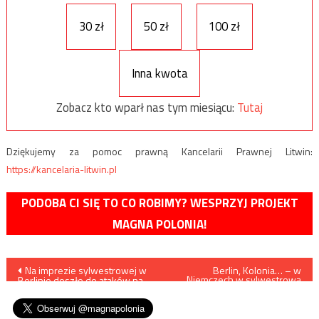
30 zł
50 zł
100 zł
Inna kwota
Zobacz kto wparł nas tym miesiącu:
Tutaj
Dziękujemy za pomoc prawną Kancelarii Prawnej Litwin:
https://kancelaria-litwin.pl
PODOBA CI SIĘ TO CO ROBIMY? WESPRZYJ PROJEKT
MAGNA POLONIA!
Nawigacja
Na imprezie sylwestrowej w
Berlin, Kolonia… – w
Niemczech w sylwestrową
Berlinie doszło do ataków na
noc znów doszło do
wpisu
kobiety
napastowania kobiet