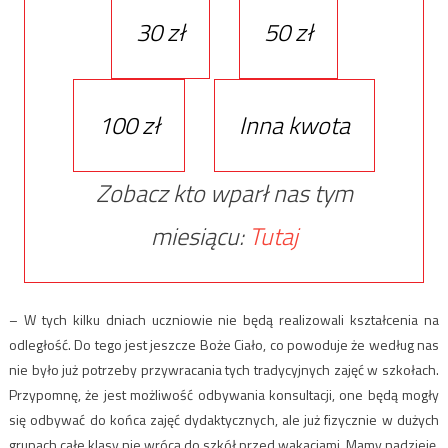
30 zł
50 zł
100 zł
Inna kwota
Zobacz kto wparł nas tym
miesiącu:
Tutaj
– W tych kilku dniach uczniowie nie będą realizowali kształcenia na
odległość. Do tego jest jeszcze Boże Ciało, co powoduje że według nas
nie było już potrzeby przywracania tych tradycyjnych zajęć w szkołach.
Przypomnę, że jest możliwość odbywania konsultacji, one będą mogły
się odbywać do końca zajęć dydaktycznych, ale już fizycznie w dużych
grupach całe klasy nie wrócą do szkół przed wakacjami. Mamy nadzieję,