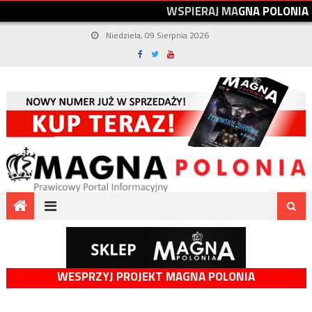
W
S
P
I
E
R
A
J
M
A
G
N
A
P
O
L
O
N
I
A
Niedziela, 09 Sierpnia 2026
WESPRZYJ PROJEKT MAGNA POLONIA