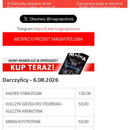
Nawigacja
Oddziały Libijskiej Armii
Żukowska staje w obronie
Antify, którą zrównuje z…
Narodowej odbiły miasto Al-
Armią Krajową
wpisu
Asaba
Telegram
https://t.me/magnapolonia
WESPRZYJ PROJEKT MAGNA POLONIA
Darczyńcy - 6.08.2026
KACPER STAROŚCIAK
100,00
KULCZYK GRZEGORZ POLIŃSKA i
50,00
KULCZYK KATARZYNA
MARIA KOSTRZEWA
50,00