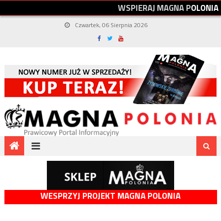
W
S
P
I
E
R
A
J
M
A
G
N
A
P
O
L
O
N
I
A
Czwartek, 06 Sierpnia 2026
WESPRZYJ PROJEKT MAGNA POLONIA