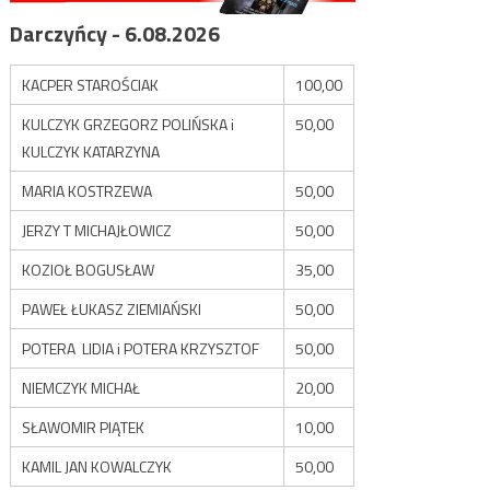
Darczyńcy - 6.08.2026
KACPER STAROŚCIAK
100,00
KULCZYK GRZEGORZ POLIŃSKA i
50,00
KULCZYK KATARZYNA
MARIA KOSTRZEWA
50,00
JERZY T MICHAJŁOWICZ
50,00
KOZIOŁ BOGUSŁAW
35,00
PAWEŁ ŁUKASZ ZIEMIAŃSKI
50,00
POTERA LIDIA i POTERA KRZYSZTOF
50,00
NIEMCZYK MICHAŁ
20,00
SŁAWOMIR PIĄTEK
10,00
KAMIL JAN KOWALCZYK
50,00