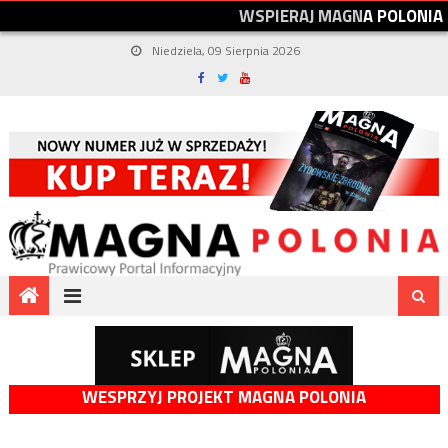
W
S
P
I
E
R
A
J
M
A
G
N
A
P
O
L
O
N
I
A
Niedziela, 09 Sierpnia 2026
WESPRZYJ PROJEKT MAGNA POLONIA