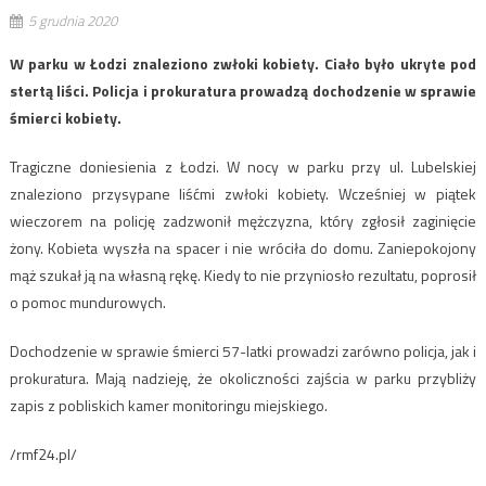
5 grudnia 2020
W parku w Łodzi znaleziono zwłoki kobiety. Ciało było ukryte pod
stertą liści. Policja i prokuratura prowadzą dochodzenie w sprawie
śmierci kobiety.
Tragiczne doniesienia z Łodzi. W nocy w parku przy ul. Lubelskiej
znaleziono przysypane liśćmi zwłoki kobiety. Wcześniej w piątek
wieczorem na policję zadzwonił mężczyzna, który zgłosił zaginięcie
żony. Kobieta wyszła na spacer i nie wróciła do domu. Zaniepokojony
mąż szukał ją na własną rękę. Kiedy to nie przyniosło rezultatu, poprosił
o pomoc mundurowych.
Dochodzenie w sprawie śmierci 57-latki prowadzi zarówno policja, jak i
prokuratura. Mają nadzieję, że okoliczności zajścia w parku przybliży
zapis z pobliskich kamer monitoringu miejskiego.
/rmf24.pl/