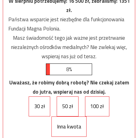
W sierpniu potrzebujemy:
16 500
zł, zebraliśmy:
1351
zł.
Państwa wsparcie jest niezbędne dla funkcjonowania
Fundacji Magna Polonia.
Masz świadomość tego jak ważne jest przetrwanie
niezależnych ośrodków medialnych? Nie zwlekaj więc,
wspieraj nas już od teraz.
8%
Uważasz, że robimy dobrą robotę? Nie czekaj zatem
do jutra, wspieraj nas od dzisiaj.
30 zł
50 zł
100 zł
Inna kwota