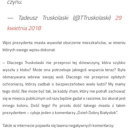
czynu.
— Tadeusz Truskolaski (@TTruskolaski)
29
kwietnia 2018
Wpis prezydenta miasta wywołał oburzenie mieszkańców, w imieniu
których owego wpisu dokonał.
– Dlaczego Truskolaski nie przeprosi tej dziewczyny, która szybko
wyszła z klubu? Może ona potrzebuje jakiegoś wsparcia teraz? Była
obmacywana wbrew swojej woli. Dlaczego nie przeprosi oplutych
ochroniarzy, którzy zadbali o bezpieczeństwo wielu ludzi? My mamy
tego dość. Nie może być tak, że każdy cham, który nie potrafi zachować
się w miejscu publicznym od razu będzie gadał o rasizmie, bo akurat jest
innego koloru. Dość tego! Po prostu dość takiego miasta z takim
prezydentem – cytuje jeden z komentarzy „Dzień Dobry Białystok”.
Także w internecie pojawiła się lawina negatywnych komentarzy: