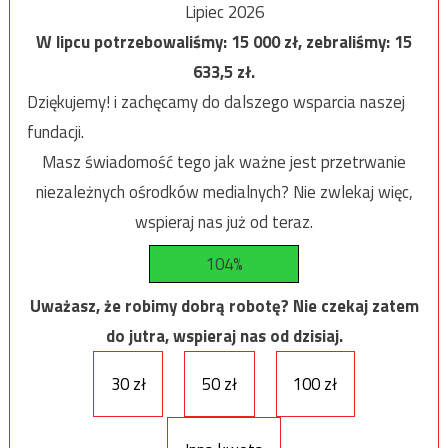
Lipiec 2026
W lipcu potrzebowaliśmy:
15 000
zł, zebraliśmy:
15
633,5
zł.
Dziękujemy! i zachęcamy do dalszego wsparcia naszej
fundacji.
Masz świadomość tego jak ważne jest przetrwanie
niezależnych ośrodków medialnych? Nie zwlekaj więc,
wspieraj nas już od teraz.
104%
Uważasz, że robimy dobrą robotę? Nie czekaj zatem
do jutra, wspieraj nas od dzisiaj.
30 zł
50 zł
100 zł