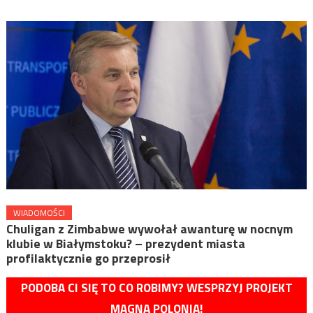
WIADOMOŚCI
Chuligan z Zimbabwe wywołał awanturę w nocnym
klubie w Białymstoku? – prezydent miasta
profilaktycznie go przeprosił
PODOBA CI SIĘ TO CO ROBIMY? WESPRZYJ PROJEKT
MAGNA POLONIA!