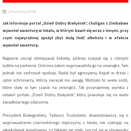
29 kwietnia 2018
Jak informuje portal „Dzień Dobry Białystok”, chuligan z Zimbabwe
wywołał awanturę w lokalu, w którym bawił się wraz z innymi, przy
czym najwyraźniej spożył zbyt dużą ilość alkoholu i w efekcie
wywołał awanturę.
Najpierw zaczął obmacywać kobiety, później szarpał się z różnymi
ludźmi na parkiecie. Ochrona zatem wyprowadziła go na zewnątrz. Tam
jednak nie zachował spokoju. Nadal był agresywny. Kopał w drzwi i
opluł ochroniarzy, którzy zwracali mu uwagę. Widziało to wiele osób,
które stały w tym czasie na zewnątrz. Tak przynajmniej wynika z
ustaleń portalu „Dzień Dobry Białystok”, który powołuje się na wielu
świadków tego zdarzenia.
Prezydent Białegostoku, Tadeusz Truskolaski, dowiedziawszy się o
wyprowadzeniu czarnoskórego mężczyzny z lokalu, nie czekając na
jakiekolwiek wyjaśnienia, co takiego się stało, poczuł się w obowiązku