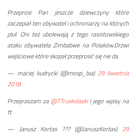
Przeprosi Pan jeszcze dziewczyny które
zaczepiał ten obywatel i ochroniarzy na których
pluł. Oni też ubolewają z tego rasistowskiego
ataku obywatela Zimbabwe na Polaków.Drzwi
wejściowe które skopał przeprosić się nie da.
— maciej kudrycki (@mosp_bia)
29 kwietnia
2018
Przepraszam za
@TTruskolaski
i jego wpisy na
tt
— Janusz Kortas ??? (@JanuszKortas)
29