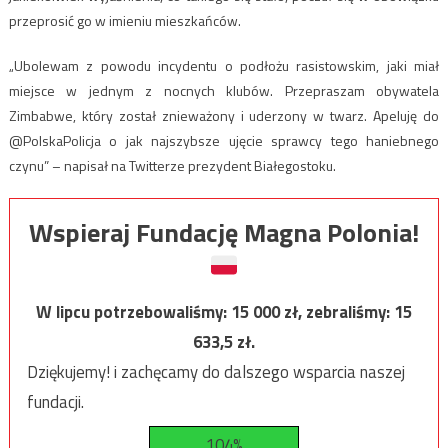
przeprosić go w imieniu mieszkańców.
„Ubolewam z powodu incydentu o podłożu rasistowskim, jaki miał
miejsce w jednym z nocnych klubów. Przepraszam obywatela
Zimbabwe, który został znieważony i uderzony w twarz. Apeluję do
@PolskaPolicja o jak najszybsze ujęcie sprawcy tego haniebnego
czynu” – napisał na Twitterze prezydent Białegostoku.
Wspieraj Fundację Magna Polonia!
W lipcu potrzebowaliśmy:
15 000
zł, zebraliśmy:
15
633,5
zł.
Dziękujemy! i zachęcamy do dalszego wsparcia naszej
fundacji.
104%