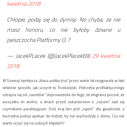
kwietnia 2018
Chłopie, podaj się do dymisji. No chyba, że nie
masz honoru, co nie byłoby dziwne u
pieszczocha Platformy O. ?
— JacekPLacek (@JacekPlacek69)
29 kwietnia
2018
W Szwecji tamtejsza „klasa polityczna” przez wiele lat reagowała w taki
właśnie sposób, jak uczynił to Truskolaski. Potrzeba profilaktycznego
odcięcia się od „rasistów” doprowadziła do tego, że imigranci poczuli, że
wszystko im wolno, a strach przed oskarżeniem o „rasizm” stał się
czynnikiem paraliżującym. Dziś kraj ten jest „rajem” dla gwałcicieli, a
bezradna policja apeluje do kobiet, by nie wychodziły z domu. Czy nie
warto uczyć się na cudzych błędach?