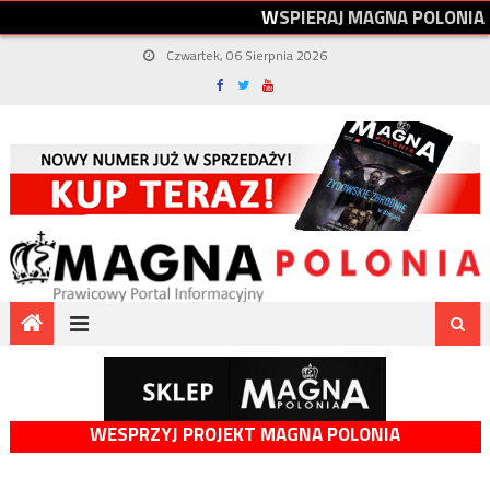
W
S
P
I
E
R
A
J
M
A
G
N
A
P
O
L
O
N
I
A
Czwartek, 06 Sierpnia 2026
WESPRZYJ PROJEKT MAGNA POLONIA