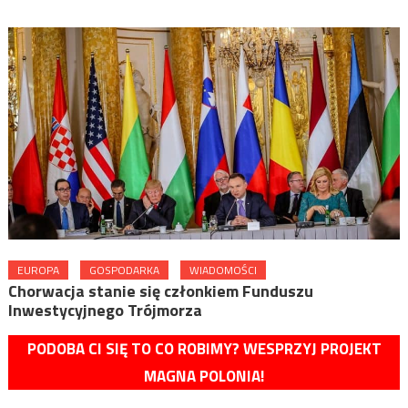
EUROPA
GOSPODARKA
WIADOMOŚCI
Chorwacja stanie się członkiem Funduszu
Inwestycyjnego Trójmorza
PODOBA CI SIĘ TO CO ROBIMY? WESPRZYJ PROJEKT
MAGNA POLONIA!