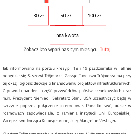
30 zł
50 zł
100 zł
Inna kwota
Zobacz kto wparł nas tym miesiącu:
Tutaj
Jak informowano na portalu kresy.pl, 18 i 19 października w Tallinie
odbędzie się 5. szczyt Trójmorza. Zarząd Funduszu Trójmorza ma przy
tej okazji ogłosić decyzje o finansowaniu projektów infrastrukturalnych.
Z powodu pandemii część przywódców państw członkowskich oraz
m.in. Prezydent Niemiec i Sekretarz Stanu USA uczestniczyć będą w
szczycie poprzez połączenie internetowe. Ponadto swój udział w
rozmowach zapowiedziała, z ramienia instytucji Unii Europejskiej,
Wiceprzewodnicząca Komisji Europejskiej, Margrethe Vestager.
Fundusz Trójmorza przeżywa dynamiczny rozwój. Na szczycie zostanie