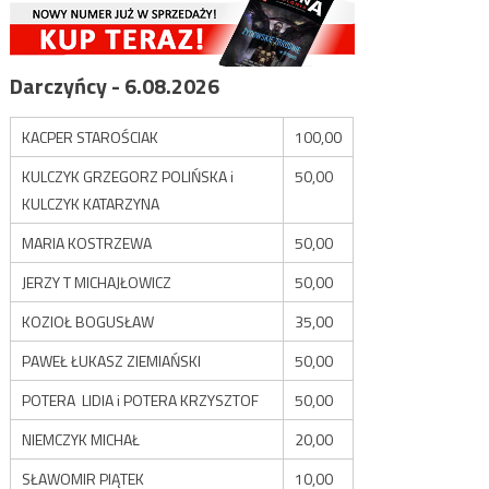
Darczyńcy - 6.08.2026
KACPER STAROŚCIAK
100,00
KULCZYK GRZEGORZ POLIŃSKA i
50,00
KULCZYK KATARZYNA
MARIA KOSTRZEWA
50,00
JERZY T MICHAJŁOWICZ
50,00
KOZIOŁ BOGUSŁAW
35,00
PAWEŁ ŁUKASZ ZIEMIAŃSKI
50,00
POTERA LIDIA i POTERA KRZYSZTOF
50,00
NIEMCZYK MICHAŁ
20,00
SŁAWOMIR PIĄTEK
10,00