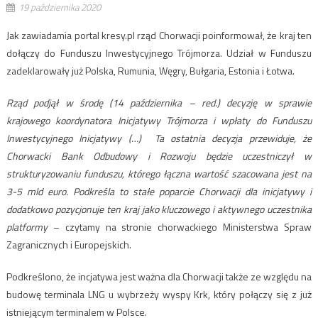
19 października 2020
Jak zawiadamia portal kresy.pl rząd Chorwacji poinformował, że kraj ten
dołączy do Funduszu Inwestycyjnego Trójmorza. Udział w Funduszu
zadeklarowały już Polska, Rumunia, Węgry, Bułgaria, Estonia i Łotwa.
Rząd podjął w środę (14 października – red.) decyzję w sprawie
krajowego koordynatora Inicjatywy Trójmorza i wpłaty do Funduszu
Inwestycyjnego Inicjatywy (…) Ta ostatnia decyzja przewiduje, że
Chorwacki Bank Odbudowy i Rozwoju będzie uczestniczył w
strukturyzowaniu funduszu, którego łączna wartość szacowana jest na
3-5 mld euro. Podkreśla to stałe poparcie Chorwacji dla inicjatywy i
dodatkowo pozycjonuje ten kraj jako kluczowego i aktywnego uczestnika
platformy
– czytamy na stronie chorwackiego Ministerstwa Spraw
Zagranicznych i Europejskich.
Podkreślono, że incjatywa jest ważna dla Chorwacji także ze względu na
budowę terminala LNG u wybrzeży wyspy Krk, który połączy się z już
istniejącym terminalem w Polsce.