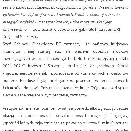
potwierdzone przystąpienie do niego kolejnych państw. W sumie tworzyć
go będzie dziewięć krajów członkowskich. Fundusz dokonuje obecnie
przeglądu projektów transgranicznych, które mogą uzyskać jego
finansowanie
— powiedział w sobotę szef gabinetu Prezydenta RP
Krzysztof Szczerski.
Szef Gabinetu Prezydenta RP zaznaczył, że państwa Inicjatywy
Trójmorza „mają szansę stać się ważnym odbiorcą środków
inwestycyjnych w ramach nowego budżetu Unii Europejskiej na lata
2021-2027”. Krzysztof Szczerski podkreślił, że „zarówno środki
krajowe, europejskie jak i pochodzące od komercyjnych inwestorów
poprzez Fundusz będą niezbędne w procesie tworzenia nowych
łańcuchów dostaw”. Polska i i pozostałe kraje Trójmorza widzą dla
siebie ważne miejsce w tym procesie, zaznaczył.
Prezydencki minister poinformował, że poniedziałkowy szczyt będzie
okazją do podsumowania dotychczasowych osiągnięć Inicjatywy,
„spośród których najważniejsze to powołanie i rozwój m.in. Funduszu
Inwestycyjnego Inicjatywy Trójmorza oraz Forum Biznesu Państw