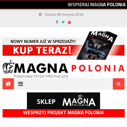
W
S
P
I
E
R
A
J
M
A
G
N
A
P
O
L
O
N
I
A
Sobota, 08 Sierpnia 2026
WESPRZYJ PROJEKT MAGNA POLONIA