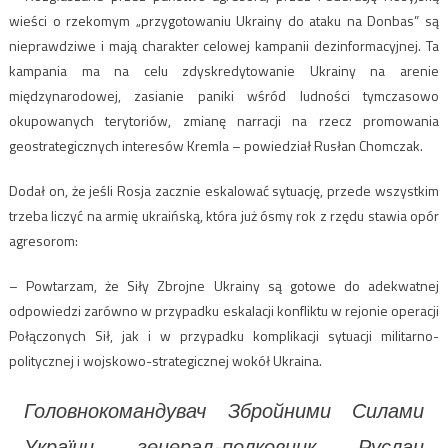
wieści o rzekomym „przygotowaniu Ukrainy do ataku na Donbas” są
nieprawdziwe i mają charakter celowej kampanii dezinformacyjnej. Ta
kampania ma na celu zdyskredytowanie Ukrainy na arenie
międzynarodowej, zasianie paniki wśród ludności tymczasowo
okupowanych terytoriów, zmianę narracji na rzecz promowania
geostrategicznych interesów Kremla – powiedział Rusłan Chomczak.
Dodał on, że jeśli Rosja zacznie eskalować sytuację, przede wszystkim
trzeba liczyć na armię ukraińską, która już ósmy rok z rzędu stawia opór
agresorom:
– Powtarzam, że Siły Zbrojne Ukrainy są gotowe do adekwatnej
odpowiedzi zarówno w przypadku eskalacji konfliktu w rejonie operacji
Połączonych Sił, jak i w przypadku komplikacji sytuacji militarno-
politycznej i wojskowo-strategicznej wokół Ukraina.
Головнокомандувач Збройними Силами
України генерал-полковник Руслан