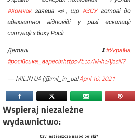
#Хомчак
заявив 📣, що
#ЗСУ
готові до
адекватної відповіді у разі ескалації
ситуації з боку Росії
Деталі ⬇
#Україна
#російська_агресія
https://t.co/NHheAjasN7
— MIL.IN.UA (@mil_in_ua)
April 10, 2021
Wspieraj niezależne
wydawnictwo:
Czy jest jeszcze naród polski?