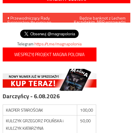
Nawigacja
Przewodniczący Rady
Będzie banknot z Lechem
Kaczyńskim, NBP wprowadzi
Europejskiej źle sypia po
do obiegu 80 tys. sztuk
wpisu
aferze kanapowej w Turcji
Telegram
https://t.me/magnapolonia
WESPRZYJ PROJEKT MAGNA POLONIA
Darczyńcy - 6.08.2026
KACPER STAROŚCIAK
100,00
KULCZYK GRZEGORZ POLIŃSKA i
50,00
KULCZYK KATARZYNA