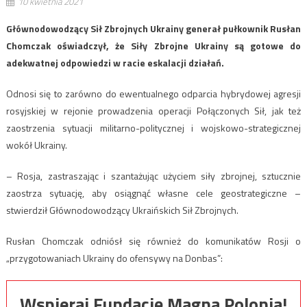
10 kwietnia 2021
Głównodowodzący Sił Zbrojnych Ukrainy generał pułkownik Rusłan
Chomczak oświadczył, że Siły Zbrojne Ukrainy są gotowe do
adekwatnej odpowiedzi w racie eskalacji działań.
Odnosi się to zarówno do ewentualnego odparcia hybrydowej agresji
rosyjskiej w rejonie prowadzenia operacji Połączonych Sił, jak też
zaostrzenia sytuacji militarno-politycznej i wojskowo-strategicznej
wokół Ukrainy.
– Rosja, zastraszając i szantażując użyciem siły zbrojnej, sztucznie
zaostrza sytuację, aby osiągnąć własne cele geostrategiczne –
stwierdził Głównodowodzący Ukraińskich Sił Zbrojnych.
Rusłan Chomczak odniósł się również do komunikatów Rosji o
„przygotowaniach Ukrainy do ofensywy na Donbas”:
Wspieraj Fundację Magna Polonia!