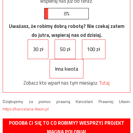
wspieraj nas już od teraz.
8%
Uważasz, że robimy dobrą robotę? Nie czekaj zatem
do jutra, wspieraj nas od dzisiaj.
30 zł
50 zł
100 zł
Inna kwota
Zobacz kto wparł nas tym miesiącu:
Tutaj
Dziękujemy za pomoc prawną Kancelarii Prawnej Litwin:
https://kancelaria-litwin.pl
PODOBA CI SIĘ TO CO ROBIMY? WESPRZYJ PROJEKT
MAGNA POLONIA!