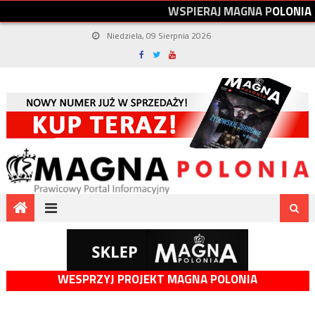
W
S
P
I
E
R
A
J
M
A
G
N
A
P
O
L
O
N
I
A
Niedziela, 09 Sierpnia 2026
WESPRZYJ PROJEKT MAGNA POLONIA