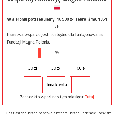
W sierpniu potrzebujemy:
16 500
zł, zebraliśmy:
1351
zł.
Państwa wsparcie jest niezbędne dla funkcjonowania
Fundacji Magna Polonia.
8%
30 zł
50 zł
100 zł
Inna kwota
Zobacz kto wparł nas tym miesiącu:
Tutaj
– Rozgłaszane przez państwo-agresora, przez Federację Rosyjską