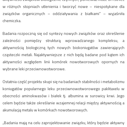
w różnych stopniach utlenienia i tworzyć nowe – niespotykane dla
związków organicznych – oddziaływania z białkami” – wyjaśniła
chemiczka.
Badania rozpoczną się od syntezy nowych związków oraz określenie
zależności pomiędzy strukturą wprowadzanego kompleksu, a
aktywnością biologiczną tych nowych biokoniugatów zawierających
cząsteczki metali. Najaktywniejsze z nich będą badane pod kątem ich
aktywności względem linii komórek nowotworowych opornych na
wybrane leki przeciwnowotworowe.
Ostatnia część projektu skupi się na badaniach stabilności i metabolizmu
koniugatów popularnego leku przeciwnowotworowego paklitaxelu w
obecności aminokwasów i białek tj. albumina w surowicy krwi. Jego
celem będzie także określanie wzajemnej relacji między aktywnością a
akumulacją metalu w komórkach nowotworowych.
„Badania mają na celu zaprojektowanie związku, który będzie aktywny