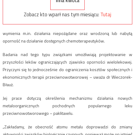
Inna kwota
Zobacz kto wparł nas tym miesiącu:
Tutaj
wymienia m.in. działania niepożądane oraz wrodzoną lub nabytą
oporność na działanie dostępnych chemoterapeutyków.
Badania nad tego typu związkami umożliwiają projektowanie w
przyszłości leków ograniczających zjawisko oporności wielolekowej.
Przyczyni się to jednocześnie do ograniczenia kosztów społecznych i
ekonomicznych terapii przeciwnowotworowej – uważa dr Wieczorek-
Błauż.
Jej prace dotyczą określenia mechanizmu działania nowych
metaloorganicznych pochodnych popularnego leku
przeciwnowotworowego – paklitaxelu.
„Zakładamy, że obecność atomu metalu doprowadzi do zmiany
aktywności związków biologicznie czynnych, ponieważ może on istnieć