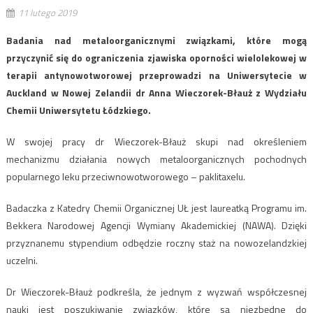
11 lutego 2019
Badania nad metaloorganicznymi związkami, które mogą
przyczynić się do ograniczenia zjawiska oporności wielolekowej w
terapii antynowotworowej przeprowadzi na Uniwersytecie w
Auckland w Nowej Zelandii dr Anna Wieczorek-Błauż z Wydziału
Chemii Uniwersytetu Łódzkiego.
W swojej pracy dr Wieczorek-Błauż skupi nad określeniem
mechanizmu działania nowych metaloorganicznych pochodnych
popularnego leku przeciwnowotworowego – paklitaxelu.
Badaczka z Katedry Chemii Organicznej UŁ jest laureatką Programu im.
Bekkera Narodowej Agencji Wymiany Akademickiej (NAWA). Dzięki
przyznanemu stypendium odbędzie roczny staż na nowozelandzkiej
uczelni.
Dr Wieczorek-Błauż podkreśla, że jednym z wyzwań współczesnej
nauki jest poszukiwanie związków, które są niezbędne do