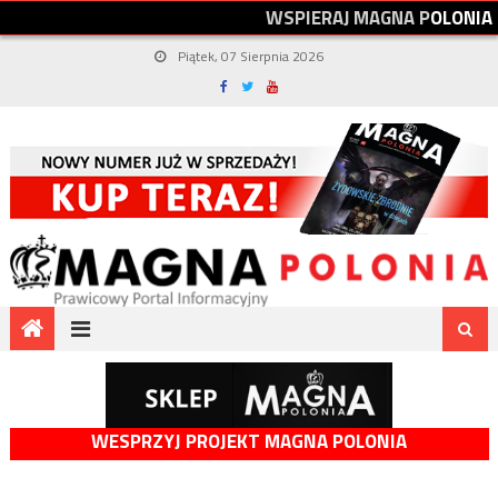
W
S
P
I
E
R
A
J
M
A
G
N
A
P
O
L
O
N
I
A
Piątek, 07 Sierpnia 2026
WESPRZYJ PROJEKT MAGNA POLONIA