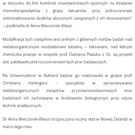
w stosunku do linii komórek nowotworowych opornych na działanie
chemoterapeutyków z grupy taksanów, przy jednoczesnym
zminimalizowaniu skutków ubocznych związanych z ich stosowaniem”
– podkreśla dr Anna Wieczorek-Błauż.
Modyfikacja tych związków jest jednym z głównych nurtów badań nad
metaloorganicznymi modulatorami tubuliny – taksanami, nad którym
chemiczka pracuje w zespole prof. Damiana Plażuka z UŁ. Jej projekt
dot. paklitaxelu jest rozszerzeniem tych prac badawczych.
Na Uniwersytecie w Aukland będzie go realizowała w grupie prof.
Christiana Hartingera – specjalisty w opracowywaniu
metaloorganicznych związków przeciwnowotworowych oraz
badaniach ich zachowaniu w środowisku biologicznym przy użyciu
technik analitycznych.
Dr Anna Wieczorek-Błauż roczpoczyna roczny staż w Nowej Zelandii w
marcu tego roku.