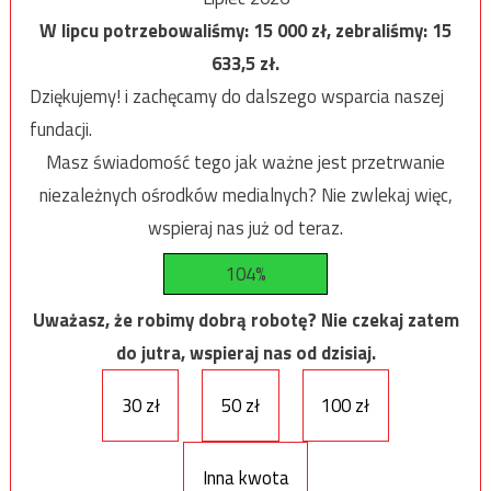
W lipcu potrzebowaliśmy:
15 000
zł, zebraliśmy:
15
633,5
zł.
Dziękujemy! i zachęcamy do dalszego wsparcia naszej
fundacji.
Masz świadomość tego jak ważne jest przetrwanie
niezależnych ośrodków medialnych? Nie zwlekaj więc,
wspieraj nas już od teraz.
104%
Uważasz, że robimy dobrą robotę? Nie czekaj zatem
do jutra, wspieraj nas od dzisiaj.
30 zł
50 zł
100 zł
Inna kwota