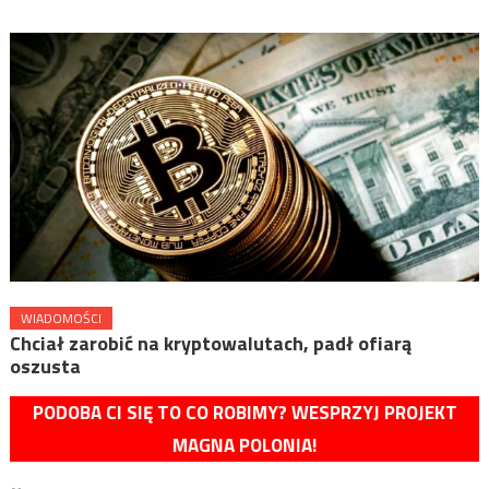
WIADOMOŚCI
Chciał zarobić na kryptowalutach, padł ofiarą
oszusta
PODOBA CI SIĘ TO CO ROBIMY? WESPRZYJ PROJEKT
MAGNA POLONIA!