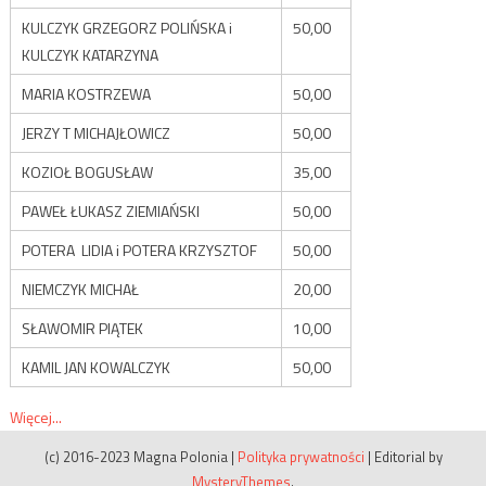
KULCZYK GRZEGORZ POLIŃSKA i
50,00
KULCZYK KATARZYNA
MARIA KOSTRZEWA
50,00
JERZY T MICHAJŁOWICZ
50,00
KOZIOŁ BOGUSŁAW
35,00
PAWEŁ ŁUKASZ ZIEMIAŃSKI
50,00
POTERA LIDIA i POTERA KRZYSZTOF
50,00
NIEMCZYK MICHAŁ
20,00
SŁAWOMIR PIĄTEK
10,00
KAMIL JAN KOWALCZYK
50,00
Więcej...
(c) 2016-2023 Magna Polonia
|
Polityka prywatności
|
Editorial by
MysteryThemes
.