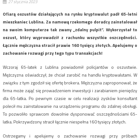
27 stycznia 2023
Ofiarą oszustów działających na rynku kryptowalut padł 65-letni
mieszkaniec Lublina. Za namową rzekomego doradcy zainstalował
na swoim komputerze tak zwany „zdalny pulpit”. Wykorzystał to
oszust, który wyprowadził z rachunku wszystkie oszczędności.
Łącznie mężczyzna stracił prawie 160 tysięcy złotych. Apelujemy o
zachowanie rozwagi przy tego typu transakcjach!
Wczoraj 65-latek z Lublina powiadomił policjantów o oszustwie.
Mężczyzna oświadczył, że chciał zarobić na handlu kryptowalutami. W
związku z tym zgodził się ofertę brokera. Mężczyzna zaproponował, że
firma może zająć się prowadzeniem inwestycji i zarabianiem pieniędzy
dla 65-latka. Po pewnym czasie w celu realizacji zysków konsultant
polecił mu zainstalowanie na urządzeniu programu do zdalnej obsługi.
To pozwoliło sprawcom dowolnie dysponować oszczędnościami 65-
latka. Pokrzywdzony stracił łącznie niespełna 160 tysięcy złotych.
Ostrzegamy i apelujemy o zachowanie rozwagi przy próbach