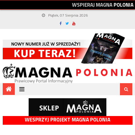
W
S
P
I
E
R
A
J
M
A
G
N
A
P
O
L
O
N
I
A
Piątek, 07 Sierpnia 2026
WESPRZYJ PROJEKT MAGNA POLONIA