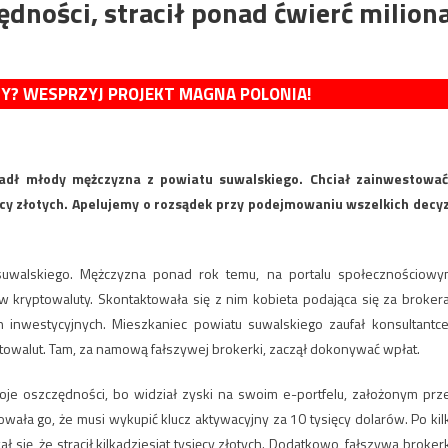
dności, stracił ponad ćwierć milion
MY? WESPRZYJ PROJEKT MAGNA POLONIA!
padł młody mężczyzna z powiatu suwalskiego. Chciał zainwestować
ęcy złotych. Apelujemy o rozsądek przy podejmowaniu wszelkich decyz
uwalskiego. Mężczyzna ponad rok temu, na portalu społecznościowy
w kryptowaluty. Skontaktowała się z nim kobieta podająca się za brokera
inwestycyjnych. Mieszkaniec powiatu suwalskiego zaufał konsultantce
yptowalut. Tam, za namową fałszywej brokerki, zaczął dokonywać wpłat.
e oszczędności, bo widział zyski na swoim e-portfelu, założonym prz
owała go, że musi wykupić klucz aktywacyjny za 10 tysięcy dolarów. Po kil
ię, że stracił kilkadziesiąt tysięcy złotych. Dodatkowo, fałszywa broker