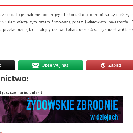
 z sieci. To jednak nie koniec jego historii. Chcąc odrobić straty mężczyz
ł w sieci ofertę, tym razem firmowaną przez światowych inwestorów. 
zelał pieniądze i kolejny raz padł ofiara oszustów. Łącznie stracił blis
t
Obserwuj nas
Zapisz
nictwo:
t jeszcze naród polski?