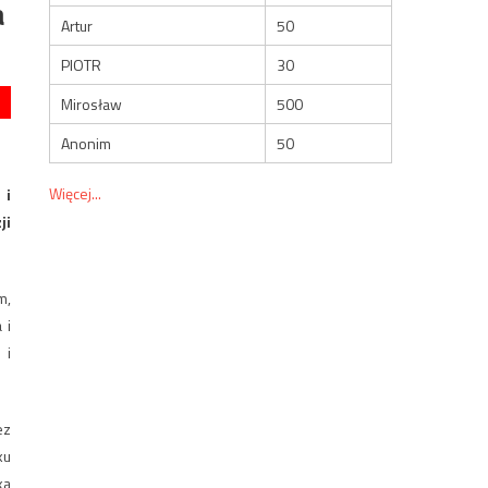
a
Artur
50
PIOTR
30
Mirosław
500
Anonim
50
Więcej...
 i
ji
m,
 i
 i
ez
ku
ka