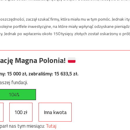
szczędności, zaczął szukać firmy, która miała mu w tym pomóc. Jednak i t
ł kolejne portfele inwestycyjne, na które miały wpłynąć odzyskane pieniądz
zy. Jednak po wpłaceniu około 150 tysięcy złotych został oskarżony o pró
ację Magna Polonia!
my:
15 000
zł, zebraliśmy:
15 633,5
zł.
szej fundacji.
104%
100 zł
Inna kwota
parł nas tym miesiącu:
Tutaj