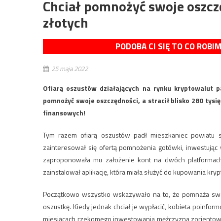
Chciał pomnożyć swoje oszczę
złotych
PODOBA CI SIĘ TO CO ROBI
25 maja 2022
Ofiarą oszustów działających na rynku kryptowalut 
pomnożyć swoje oszczędności, a stracił blisko 280 tysi
finansowych!
Tym razem ofiarą oszustów padł mieszkaniec powiatu s
zainteresował się ofertą pomnożenia gotówki, inwestując 
zaproponowała mu założenie kont na dwóch platformach 
zainstalował aplikację, która miała służyć do kupowania kr
Początkowo wszystko wskazywało na to, że pomnaża swoj
oszustkę. Kiedy jednak chciał je wypłacić, kobieta poinform
miesiącach rzekomego inwestowania mężczyzna zorientował s