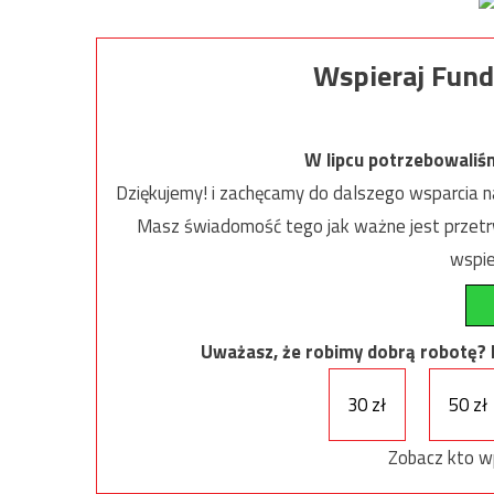
Wspieraj Fund
W lipcu potrzebowaliś
Dziękujemy! i zachęcamy do dalszego wsparcia na
Masz świadomość tego jak ważne jest przetrw
wspie
Uważasz, że robimy dobrą robotę? Ni
30 zł
50 zł
Zobacz kto w