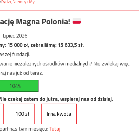
ację Magna Polonia!
Lipiec 2026
my:
15 000
zł, zebraliśmy:
15 633,5
zł.
szej fundacji.
anie niezależnych ośrodków medialnych? Nie zwlekaj więc,
raj nas już od teraz.
104%
e czekaj zatem do jutra, wspieraj nas od dzisiaj.
100 zł
Inna kwota
parł nas tym miesiącu:
Tutaj