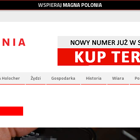
W
S
P
I
E
R
A
J
M
A
G
N
A
P
O
L
O
N
I
A
& Holocher
Żydzi
Gospodarka
Historia
Wiara
Po