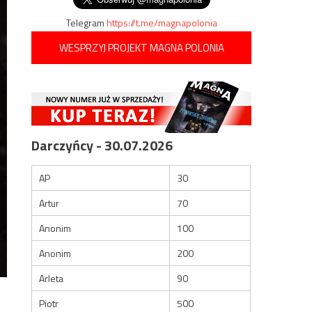
Telegram
https://t.me/magnapolonia
WESPRZYJ PROJEKT MAGNA POLONIA
Darczyńcy - 30.07.2026
AP
30
Artur
70
Anonim
100
Anonim
200
Arleta
90
Piotr
500