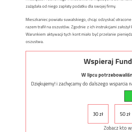
zażądała od niego zapłaty podatku dla swojej firmy.
Mieszkaniec powiatu suwalskiego, chcąc odzyskać utracone o
razem trafił na oszustów. Zgodnie z ich instrukcjami założy
Warunkiem aktywacji tych kont miało być przelanie pienięd
oszustwa.
Wspieraj Fund
W lipcu potrzebowaliś
Dziękujemy! i zachęcamy do dalszego wsparcia na
30 zł
50 zł
Zobacz kto w