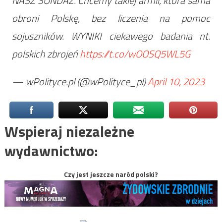
NASZ SONDAŻ. Chcemy takiej armii, która sama
obroni Polskę, bez liczenia na pomoc
sojuszników. WYNIKI ciekawego badania nt.
polskich zbrojeń
https://t.co/wOOSQ5WL5G
— wPolityce.pl (@wPolityce_pl)
April 10, 2023
Wspieraj niezależne
wydawnictwo:
Czy jest jeszcze naród polski?