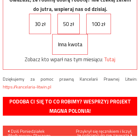
do jutra, wspieraj nas od dzisiaj.
30 zł
50 zł
100 zł
Inna kwota
Zobacz kto wparł nas tym miesiącu:
Tutaj
Dziękujemy za pomoc prawną Kancelarii Prawnej Litwin:
https://kancelaria-litwin.pl
PODOBA CI SIĘ TO CO ROBIMY? WESPRZYJ PROJEKT
MAGNA POLONIA!
Nawigacja
Dziś Poniedziałek
Przykrył się ręcznikiem i liczył,
że policjanci go nie zauważą
Wielkanocny. Dlaczego
Śmigus-Dyngus?