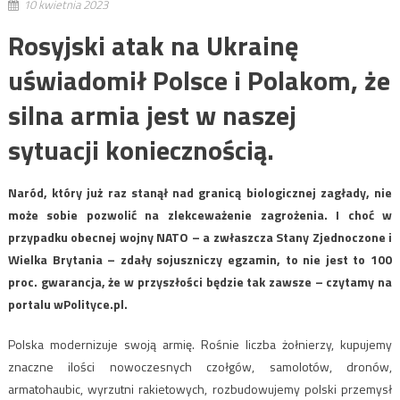
10 kwietnia 2023
Rosyjski atak na Ukrainę
uświadomił Polsce i Polakom, że
silna armia jest w naszej
sytuacji koniecznością.
Naród, który już raz stanął nad granicą biologicznej zagłady, nie
może sobie pozwolić na zlekceważenie zagrożenia. I choć w
przypadku obecnej wojny NATO – a zwłaszcza Stany Zjednoczone i
Wielka Brytania – zdały sojuszniczy egzamin, to nie jest to 100
proc. gwarancja, że w przyszłości będzie tak zawsze – czytamy na
portalu wPolityce.pl.
Polska modernizuje swoją armię. Rośnie liczba żołnierzy, kupujemy
znaczne ilości nowoczesnych czołgów, samolotów, dronów,
armatohaubic, wyrzutni rakietowych, rozbudowujemy polski przemysł