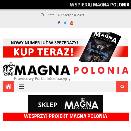
W
S
P
I
E
R
A
J
M
A
G
N
A
P
O
L
O
N
I
A
Piątek, 07 Sierpnia 2026
WESPRZYJ PROJEKT MAGNA POLONIA