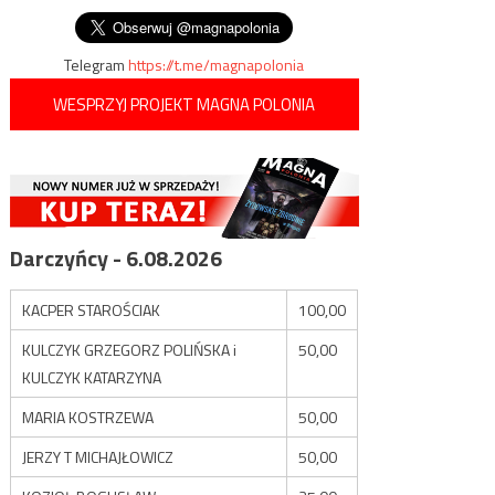
wpisu
Telegram
https://t.me/magnapolonia
WESPRZYJ PROJEKT MAGNA POLONIA
Darczyńcy - 6.08.2026
KACPER STAROŚCIAK
100,00
KULCZYK GRZEGORZ POLIŃSKA i
50,00
KULCZYK KATARZYNA
MARIA KOSTRZEWA
50,00
JERZY T MICHAJŁOWICZ
50,00