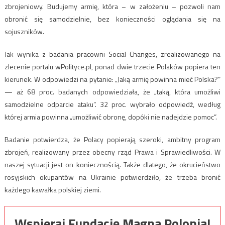
zbrojeniowy. Budujemy armię, która – w założeniu – pozwoli nam
obronić się samodzielnie, bez konieczności oglądania się na
sojuszników.
Jak wynika z badania pracowni Social Changes, zrealizowanego na
zlecenie portalu wPolityce.pl, ponad dwie trzecie Polaków popiera ten
kierunek. W odpowiedzi na pytanie: „Jaką armię powinna mieć Polska?”
— aż 68 proc. badanych odpowiedziała, że „taką, która umożliwi
samodzielne odparcie ataku”. 32 proc. wybrało odpowiedź, według
której armia powinna „umożliwić obronę, dopóki nie nadejdzie pomoc”.
Badanie potwierdza, że Polacy popierają szeroki, ambitny program
zbrojeń, realizowany przez obecny rząd Prawa i Sprawiedliwości. W
naszej sytuacji jest on koniecznością. Także dlatego, że okrucieństwo
rosyjskich okupantów na Ukrainie potwierdziło, że trzeba bronić
każdego kawałka polskiej ziemi.
Wspieraj Fundację Magna Polonia!