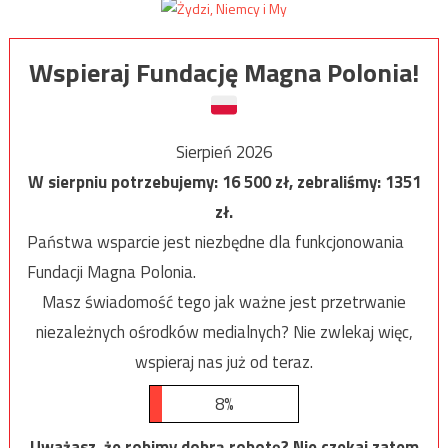
Wspieraj Fundację Magna Polonia!
Sierpień 2026
W sierpniu potrzebujemy:
16 500
zł, zebraliśmy:
1351
zł.
Państwa wsparcie jest niezbędne dla funkcjonowania
Fundacji Magna Polonia.
Masz świadomość tego jak ważne jest przetrwanie
niezależnych ośrodków medialnych? Nie zwlekaj więc,
wspieraj nas już od teraz.
8%
Uważasz, że robimy dobrą robotę? Nie czekaj zatem