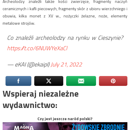
Archeolodzy znaleźli także kości zwierzęce, fragmenty naczyń
ceramicznych i kafli piecowych, fragmenty skór z ubioru wierzchniego i
obuwia, kilka monet z XV w., nożyczki żelazne, noże, elementy
metalowe strojów.
Co znaleźli archeolodzy na rynku w Cieszynie?
https://t.co/6NUWYeXaCl
— eKAI (@ekaipl)
July 21, 2022
Wspieraj niezależne
wydawnictwo:
Czy jest jeszcze naród polski?