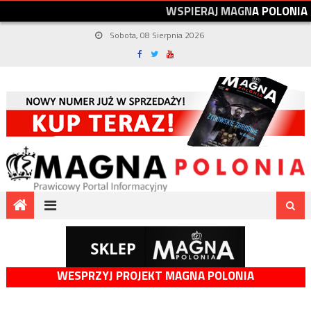
W
S
P
I
E
R
A
J
M
A
G
N
A
P
O
L
O
N
I
A
Sobota, 08 Sierpnia 2026
WESPRZYJ PROJEKT MAGNA POLONIA