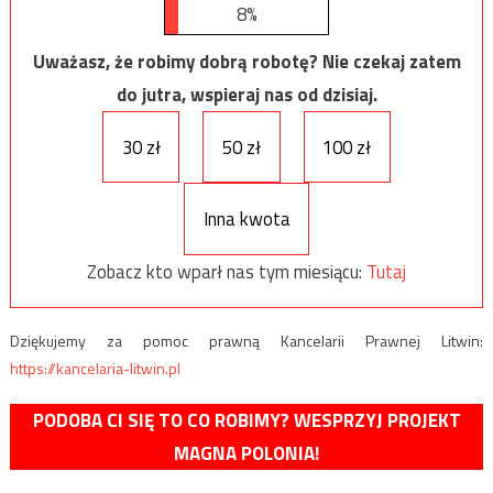
8%
Uważasz, że robimy dobrą robotę? Nie czekaj zatem
do jutra, wspieraj nas od dzisiaj.
30 zł
50 zł
100 zł
Inna kwota
Zobacz kto wparł nas tym miesiącu:
Tutaj
Dziękujemy za pomoc prawną Kancelarii Prawnej Litwin:
https://kancelaria-litwin.pl
PODOBA CI SIĘ TO CO ROBIMY? WESPRZYJ PROJEKT
MAGNA POLONIA!