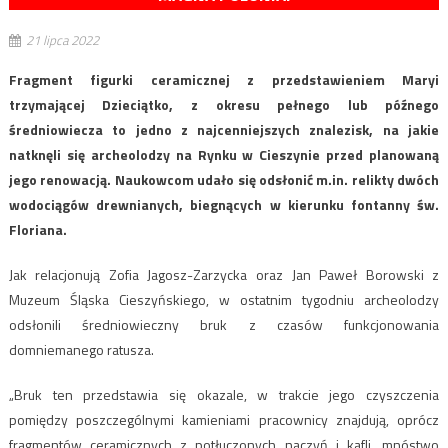
21 lipca 2022
Fragment figurki ceramicznej z przedstawieniem Maryi
trzymającej Dzieciątko, z okresu pełnego lub późnego
średniowiecza to jedno z najcenniejszych znalezisk, na jakie
natknęli się archeolodzy na Rynku w Cieszynie przed planowaną
jego renowacją. Naukowcom udało się odsłonić m.in. relikty dwóch
wodociągów drewnianych, biegnących w kierunku fontanny św.
Floriana.
Jak relacjonują Zofia Jagosz-Zarzycka oraz Jan Paweł Borowski z
Muzeum Śląska Cieszyńskiego, w ostatnim tygodniu archeolodzy
odsłonili średniowieczny bruk z czasów funkcjonowania
domniemanego ratusza.
„Bruk ten przedstawia się okazale, w trakcie jego czyszczenia
pomiędzy poszczególnymi kamieniami pracownicy znajdują, oprócz
fragmentów ceramicznych z potłuczonych naczyń i kafli, mnóstwo