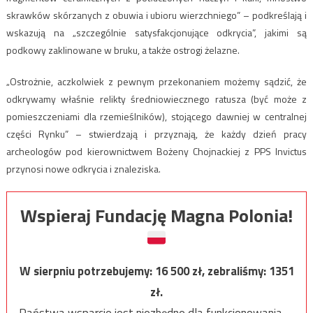
skrawków skórzanych z obuwia i ubioru wierzchniego” – podkreślają i
wskazują na „szczególnie satysfakcjonujące odkrycia”, jakimi są
podkowy zaklinowane w bruku, a także ostrogi żelazne.
„Ostrożnie, aczkolwiek z pewnym przekonaniem możemy sądzić, że
odkrywamy właśnie relikty średniowiecznego ratusza (być może z
pomieszczeniami dla rzemieślników), stojącego dawniej w centralnej
części Rynku” – stwierdzają i przyznają, że każdy dzień pracy
archeologów pod kierownictwem Bożeny Chojnackiej z PPS Invictus
przynosi nowe odkrycia i znaleziska.
Wspieraj Fundację Magna Polonia!
W sierpniu potrzebujemy:
16 500
zł, zebraliśmy:
1351
zł.
Państwa wsparcie jest niezbędne dla funkcjonowania