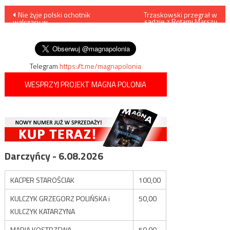
Nawigacja
Nie żyje polski ochotnik
Trzaskowski przegrał w
sądzie z Rotami Marszu
walczący w
Niepodległości
wpisu
Międzynarodowym Legionie
Obrony Ukrainy
Telegram
https://t.me/magnapolonia
WESPRZYJ PROJEKT MAGNA POLONIA
Darczyńcy - 6.08.2026
KACPER STAROŚCIAK
100,00
KULCZYK GRZEGORZ POLIŃSKA i
50,00
KULCZYK KATARZYNA
MARIA KOSTRZEWA
50,00