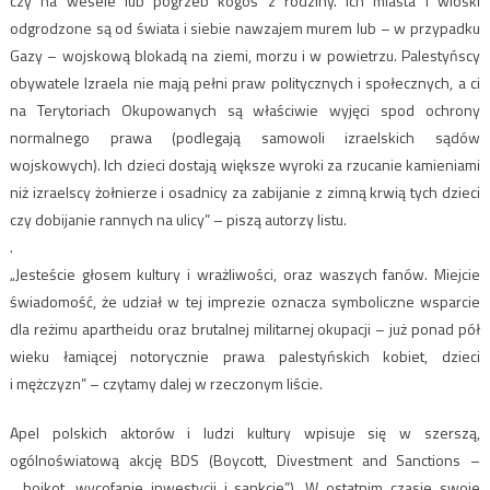
czy na wesele lub pogrzeb kogoś z rodziny. Ich miasta i wioski
odgrodzone są od świata i siebie nawzajem murem lub – w przypadku
Gazy – wojskową blokadą na ziemi, morzu i w powietrzu. Palestyńscy
obywatele Izraela nie mają pełni praw politycznych i społecznych, a ci
na Terytoriach Okupowanych są właściwie wyjęci spod ochrony
normalnego prawa (podlegają samowoli izraelskich sądów
wojskowych). Ich dzieci dostają większe wyroki za rzucanie kamieniami
niż izraelscy żołnierze i osadnicy za zabijanie z zimną krwią tych dzieci
czy dobijanie rannych na ulicy” – piszą autorzy listu.
.
„Jesteście głosem kultury i wrażliwości, oraz waszych fanów. Miejcie
świadomość, że udział w tej imprezie oznacza symboliczne wsparcie
dla reżimu apartheidu oraz brutalnej militarnej okupacji – już ponad pół
wieku łamiącej notorycznie prawa palestyńskich kobiet, dzieci
i mężczyzn” – czytamy dalej w rzeczonym liście.
Apel polskich aktorów i ludzi kultury wpisuje się w szerszą,
ogólnoświatową akcję BDS (Boycott, Divestment and Sanctions –
„bojkot, wycofanie inwestycji i sankcje”). W ostatnim czasie swoje