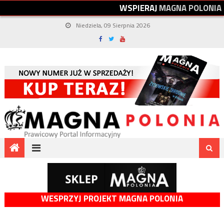
W
S
P
I
E
R
A
J
M
A
G
N
A
P
O
L
O
N
I
A
Niedziela, 09 Sierpnia 2026
WESPRZYJ PROJEKT MAGNA POLONIA