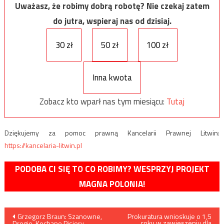
Uważasz, że robimy dobrą robotę? Nie czekaj zatem
do jutra, wspieraj nas od dzisiaj.
30 zł
50 zł
100 zł
Inna kwota
Zobacz kto wparł nas tym miesiącu:
Tutaj
Dziękujemy za pomoc prawną Kancelarii Prawnej Litwin:
https://kancelaria-litwin.pl
PODOBA CI SIĘ TO CO ROBIMY? WESPRZYJ PROJEKT
MAGNA POLONIA!
Nawigacja
Grzegorz Braun: Szanowne,
Prokuratura wnioskuje o 1,5
roku w zawieszeniu dla
Drogie, Kochane Pisiory