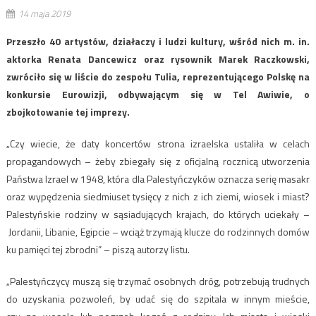
14 maja 2019
Przeszło 40 artystów, działaczy i ludzi kultury, wśród nich m. in.
aktorka Renata Dancewicz oraz rysownik Marek Raczkowski,
zwróciło się w liście do zespołu Tulia, reprezentującego Polskę na
konkursie Eurowizji, odbywającym się w Tel Awiwie, o
zbojkotowanie tej imprezy.
„Czy wiecie, że daty koncertów strona izraelska ustaliła w celach
propagandowych – żeby zbiegały się z oficjalną rocznicą utworzenia
Państwa Izrael w 1948, która dla Palestyńczyków oznacza serię masakr
oraz wypędzenia siedmiuset tysięcy z nich z ich ziemi, wiosek i miast?
Palestyńskie rodziny w sąsiadujących krajach, do których uciekały –
Jordanii, Libanie, Egipcie – wciąż trzymają klucze do rodzinnych domów
ku pamięci tej zbrodni” – piszą autorzy listu.
„Palestyńczycy muszą się trzymać osobnych dróg, potrzebują trudnych
do uzyskania pozwoleń, by udać się do szpitala w innym mieście,