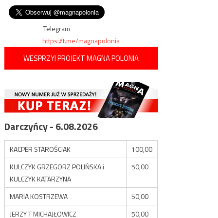
Tomasza Arabskiego za
wpisu
zaniedbania w organizacji lotu
do Smoleńska
Telegram
https://t.me/magnapolonia
WESPRZYJ PROJEKT MAGNA POLONIA
Darczyńcy - 6.08.2026
KACPER STAROŚCIAK
100,00
KULCZYK GRZEGORZ POLIŃSKA i
50,00
KULCZYK KATARZYNA
MARIA KOSTRZEWA
50,00
JERZY T MICHAJŁOWICZ
50,00