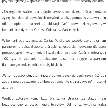
psychologiczną i wsparcie finansowe dla rodzin, które straciły bliskich.
„Szczególnie ważne jest objęcie stypendiami dzieci, których rodzice
zginęli lub doznali poważnych obrażeń, a także pomoc w zapewnieniu
ofiarom opieki medycznej i rehabilitacji ofiar” – powiedział cytowany w
komunikacie dyrektor Caritasu Polska ks. Marcin Iżycki.
W komunikacie czytamy, że Caritas Polska we współpracy z lokalnym
partnerem przekazał zebrane środki na wsparcie medyczne dla osób
potrzebujących, w tym wózki inwalidzkie i protezy. Część z zebranych
100 tys. zł zostanie przekazane także na objęcie wsparciem
finansowym rodzin, które straciły bliskich.
„W ten sposób długoterminową pomoc uzyskają Lankijczycy, których
życie z powodu ataków bombowych zmieniło się na zawsze” – ocenili
autorzy.
Według autorów komunikatu Sri Lanka straciła też status kraju
bezpiecznego w oczach wielu turystów. Od końca kwietnia liczba