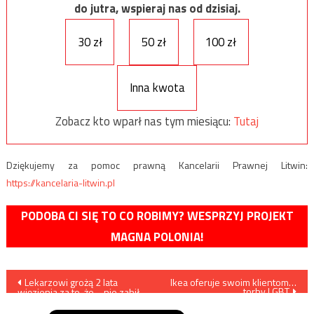
do jutra, wspieraj nas od dzisiaj.
30 zł
50 zł
100 zł
Inna kwota
Zobacz kto wparł nas tym miesiącu:
Tutaj
Dziękujemy za pomoc prawną Kancelarii Prawnej Litwin:
https://kancelaria-litwin.pl
PODOBA CI SIĘ TO CO ROBIMY? WESPRZYJ PROJEKT
MAGNA POLONIA!
Nawigacja
Lekarzowi grożą 2 lata
Ikea oferuje swoim klientom…
torby LGBT
więzienia za to, że… nie zabił
wpisu
nienarodzonego dziecka