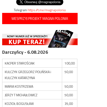
Telegram
https://t.me/magnapolonia
WESPRZYJ PROJEKT MAGNA POLONIA
Darczyńcy - 6.08.2026
KACPER STAROŚCIAK
100,00
KULCZYK GRZEGORZ POLIŃSKA i
50,00
KULCZYK KATARZYNA
MARIA KOSTRZEWA
50,00
JERZY T MICHAJŁOWICZ
50,00
KOZIOŁ BOGUSŁAW
35,00