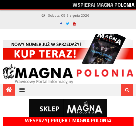
W
S
P
I
E
R
A
J
M
A
G
N
A
P
O
L
O
N
I
A
Sobota, 08 Sierpnia 2026
WESPRZYJ PROJEKT MAGNA POLONIA