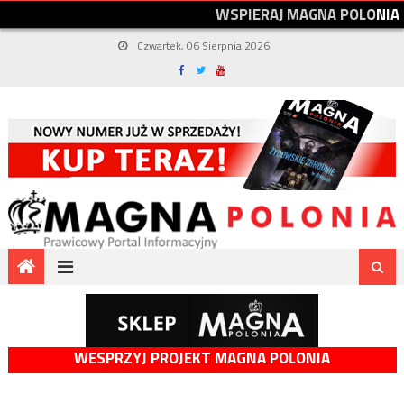
W
S
P
I
E
R
A
J
M
A
G
N
A
P
O
L
O
N
I
A
Czwartek, 06 Sierpnia 2026
WESPRZYJ PROJEKT MAGNA POLONIA