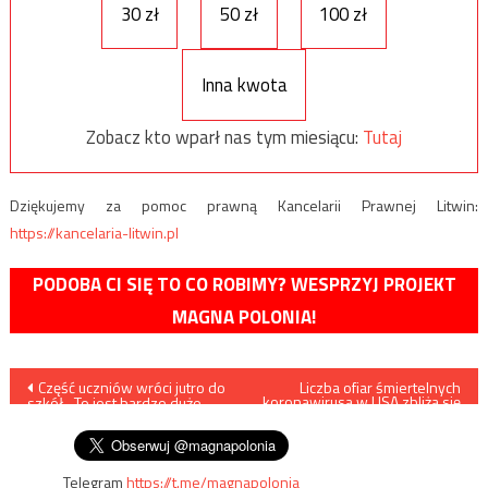
30 zł
50 zł
100 zł
Inna kwota
Zobacz kto wparł nas tym miesiącu:
Tutaj
Dziękujemy za pomoc prawną Kancelarii Prawnej Litwin:
https://kancelaria-litwin.pl
PODOBA CI SIĘ TO CO ROBIMY? WESPRZYJ PROJEKT
MAGNA POLONIA!
Nawigacja
Część uczniów wróci jutro do
Liczba ofiar śmiertelnych
koronawirusa w USA zbliża się
szkół. „To jest bardzo duże
do 100 tys.
wpisu
wyzwanie”
Telegram
https://t.me/magnapolonia