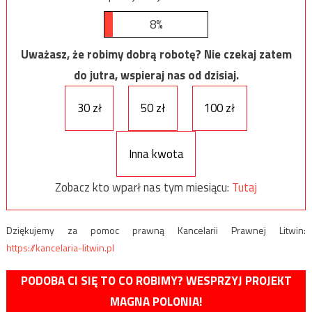
8%
Uważasz, że robimy dobrą robotę? Nie czekaj zatem
do jutra, wspieraj nas od dzisiaj.
30 zł
50 zł
100 zł
Inna kwota
Zobacz kto wparł nas tym miesiącu:
Tutaj
Dziękujemy za pomoc prawną Kancelarii Prawnej Litwin:
https://kancelaria-litwin.pl
PODOBA CI SIĘ TO CO ROBIMY? WESPRZYJ PROJEKT
MAGNA POLONIA!