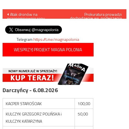
Nawigacja
Atak dronów na
Prokuratura prowadzi
dochodzenie ws. podejrzenia
przepompownię ropy
oszustw podatkowych
wpisu
naftowej w Arabii Saudyjskiej
Magdaleny Adamowicz
Telegram
https://t.me/magnapolonia
WESPRZYJ PROJEKT MAGNA POLONIA
Darczyńcy - 6.08.2026
KACPER STAROŚCIAK
100,00
KULCZYK GRZEGORZ POLIŃSKA i
50,00
KULCZYK KATARZYNA