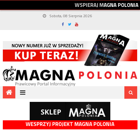
W
S
P
I
E
R
A
J
M
A
G
N
A
P
O
L
O
N
I
A
Sobota, 08 Sierpnia 2026
WESPRZYJ PROJEKT MAGNA POLONIA