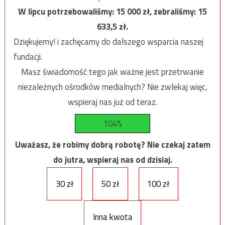
W lipcu potrzebowaliśmy:
15 000
zł, zebraliśmy:
15
633,5
zł.
Dziękujemy! i zachęcamy do dalszego wsparcia naszej
fundacji.
Masz świadomość tego jak ważne jest przetrwanie
niezależnych ośrodków medialnych? Nie zwlekaj więc,
wspieraj nas już od teraz.
104%
Uważasz, że robimy dobrą robotę? Nie czekaj zatem
do jutra, wspieraj nas od dzisiaj.
30 zł
50 zł
100 zł
Inna kwota