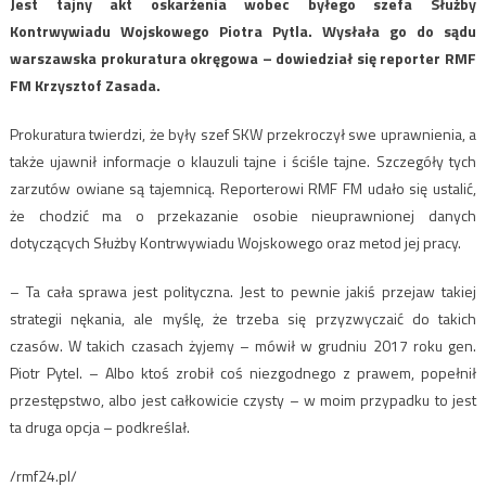
Jest tajny akt oskarżenia wobec byłego szefa Służby
Kontrwywiadu Wojskowego Piotra Pytla. Wysłała go do sądu
warszawska prokuratura okręgowa – dowiedział się reporter RMF
FM Krzysztof Zasada.
Prokuratura twierdzi, że były szef SKW przekroczył swe uprawnienia, a
także ujawnił informacje o klauzuli tajne i ściśle tajne. Szczegóły tych
zarzutów owiane są tajemnicą. Reporterowi RMF FM udało się ustalić,
że chodzić ma o przekazanie osobie nieuprawnionej danych
dotyczących Służby Kontrwywiadu Wojskowego oraz metod jej pracy.
– Ta cała sprawa jest polityczna. Jest to pewnie jakiś przejaw takiej
strategii nękania, ale myślę, że trzeba się przyzwyczaić do takich
czasów. W takich czasach żyjemy – mówił w grudniu 2017 roku gen.
Piotr Pytel. – Albo ktoś zrobił coś niezgodnego z prawem, popełnił
przestępstwo, albo jest całkowicie czysty – w moim przypadku to jest
ta druga opcja – podkreślał.
/rmf24.pl/