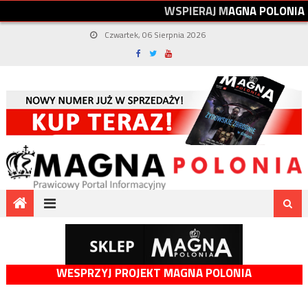
W
S
P
I
E
R
A
J
M
A
G
N
A
P
O
L
O
N
I
A
Czwartek, 06 Sierpnia 2026
WESPRZYJ PROJEKT MAGNA POLONIA