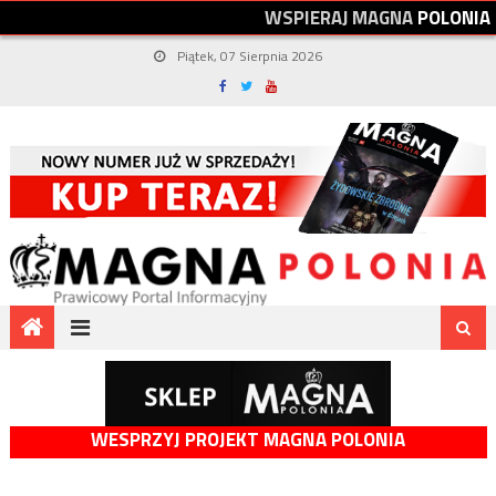
W
S
P
I
E
R
A
J
M
A
G
N
A
P
O
L
O
N
I
A
Piątek, 07 Sierpnia 2026
WESPRZYJ PROJEKT MAGNA POLONIA