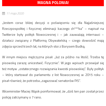
MAGNA POLONIA!
11 maja 2020
„Jestem coraz bliżej decyzji o poświęceniu się dla Najjaśniejszej
Rzeczpospolitej i fizycznej eliminacji kaczego ch***ka” – napisał na
Twitterze były polityk Nowoczesnej i – jak zauważają internauci –
działacz związany z Platformą Obywatelską – czego dowodzić mają
zdjęcia sprzed trzech lat, na których stoi z Borysem Budką.
W innym miejscu mężczyzna pisał: „Już za późno na litość. Trzeba tę
pisowską zarazę unicestwić. Fizycznie”. W jego wpisach przewijał się
też motyw „ostatecznego rozwiązania kwestii pisowskiej”. Były polityk
– który startował do parlamentu z list Nowoczesnej w 2015 roku –
pisał również, że potrzeba „zagazować senatorów PiS”.
Wiceminister Maciej Wąsik poinformował, że „dziś ten pan został przez
policję zatrzymany o 7 rano.