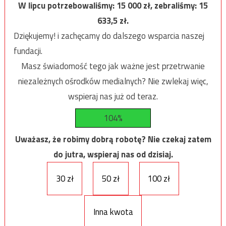
W lipcu potrzebowaliśmy:
15 000
zł, zebraliśmy:
15
633,5
zł.
Dziękujemy! i zachęcamy do dalszego wsparcia naszej
fundacji.
Masz świadomość tego jak ważne jest przetrwanie
niezależnych ośrodków medialnych? Nie zwlekaj więc,
wspieraj nas już od teraz.
104%
Uważasz, że robimy dobrą robotę? Nie czekaj zatem
do jutra, wspieraj nas od dzisiaj.
30 zł
50 zł
100 zł
Inna kwota