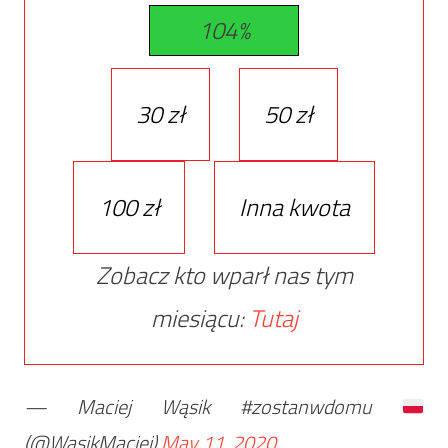
104%
30 zł
50 zł
100 zł
Inna kwota
Zobacz kto wparł nas tym
miesiącu:
Tutaj
— Maciej Wąsik #zostanwdomu
(@WasikMaciej)
May 11, 2020