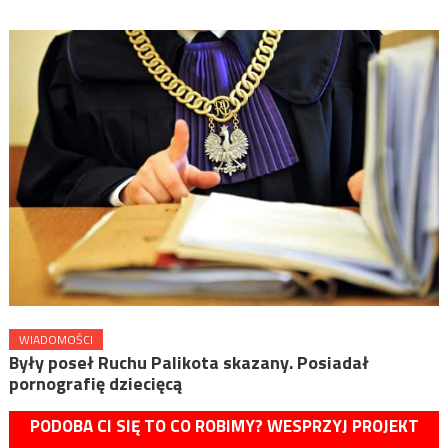
WIADOMOŚCI
Były poseł Ruchu Palikota skazany. Posiadał
pornografię dziecięcą
PODOBA CI SIĘ TO CO ROBIMY? WESPRZYJ PROJEKT