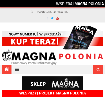
W
S
P
I
E
R
A
J
M
A
G
N
A
P
O
L
O
N
I
A
Czwartek, 06 Sierpnia 2026
WESPRZYJ PROJEKT MAGNA POLONIA