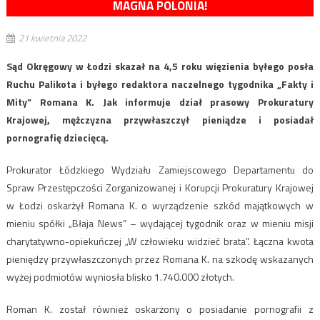
MAGNA POLONIA!
21 kwietnia 2022
Sąd Okręgowy w Łodzi skazał na 4,5 roku więzienia byłego posła
Ruchu Palikota i byłego redaktora naczelnego tygodnika „Fakty i
Mity” Romana K. Jak informuje dział prasowy Prokuratury
Krajowej, mężczyzna przywłaszczył pieniądze i posiadał
pornografię dziecięcą.
Prokurator Łódzkiego Wydziału Zamiejscowego Departamentu do
Spraw Przestępczości Zorganizowanej i Korupcji Prokuratury Krajowej
w Łodzi oskarżył Romana K. o wyrządzenie szkód majątkowych w
mieniu spółki „Błaja News” – wydającej tygodnik oraz w mieniu misji
charytatywno-opiekuńczej „W człowieku widzieć brata”. Łączna kwota
pieniędzy przywłaszczonych przez Romana K. na szkodę wskazanych
wyżej podmiotów wyniosła blisko 1.740.000 złotych.
Roman K. został również oskarżony o posiadanie pornografii z