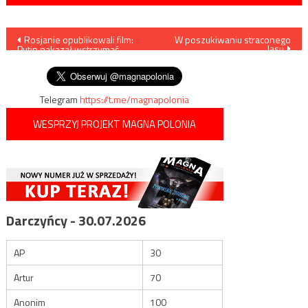
Nawigacja
Rosjanie opublikowali film:
W poszukiwaniu straconego
lasu
Putin nakazał wstrzymać
wpisu
natarcie w Mariupolu
Telegram
https://t.me/magnapolonia
WESPRZYJ PROJEKT MAGNA POLONIA
Darczyńcy - 30.07.2026
AP
30
Artur
70
Anonim
100