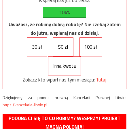
wspieraj nas już od teraz.
104%
Uważasz, że robimy dobrą robotę? Nie czekaj zatem
do jutra, wspieraj nas od dzisiaj.
30 zł
50 zł
100 zł
Inna kwota
Zobacz kto wparł nas tym miesiącu:
Tutaj
Dziękujemy za pomoc prawną Kancelarii Prawnej Litwin:
https://kancelaria-litwin.pl
PODOBA CI SIĘ TO CO ROBIMY? WESPRZYJ PROJEKT
MAGNA POLONIA!