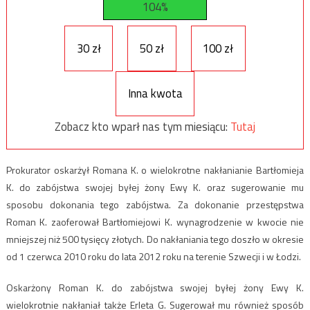
104%
30 zł
50 zł
100 zł
Inna kwota
Zobacz kto wparł nas tym miesiącu:
Tutaj
Prokurator oskarżył Romana K. o wielokrotne nakłanianie Bartłomieja
K. do zabójstwa swojej byłej żony Ewy K. oraz sugerowanie mu
sposobu dokonania tego zabójstwa. Za dokonanie przestępstwa
Roman K. zaoferował Bartłomiejowi K. wynagrodzenie w kwocie nie
mniejszej niż 500 tysięcy złotych. Do nakłaniania tego doszło w okresie
od 1 czerwca 2010 roku do lata 2012 roku na terenie Szwecji i w Łodzi.
Oskarżony Roman K. do zabójstwa swojej byłej żony Ewy K.
wielokrotnie nakłaniał także Erleta G. Sugerował mu również sposób