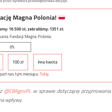
rzez dyrektora przedsiębiorstwa decyzje.
ację Magna Polonia!
jemy:
16 500
zł, zebraliśmy:
1351
zł.
ania Fundacji Magna Polonia.
8%
100 zł
Inna kwota
parł nas tym miesiącu:
Tutaj
 ⁦
@CBAgovPL
⁩ w sprawie dotyczącej przyjmowania
 na wpływy.