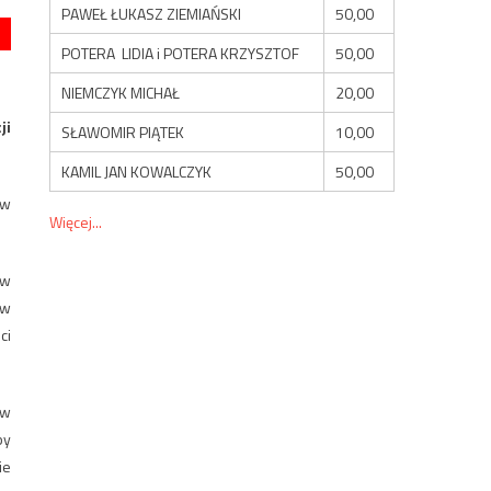
PAWEŁ ŁUKASZ ZIEMIAŃSKI
50,00
POTERA LIDIA i POTERA KRZYSZTOF
50,00
NIEMCZYK MICHAŁ
20,00
ji
SŁAWOMIR PIĄTEK
10,00
KAMIL JAN KOWALCZYK
50,00
aw
Więcej...
 w
 w
ci
 w
by
ie