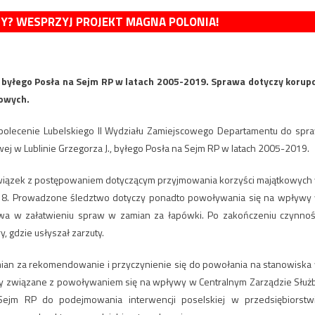
MY? WESPRZYJ PROJEKT MAGNA POLONIA!
 byłego Posła na Sejm RP w latach 2005-2019. Sprawa dotyczy korupc
wowych.
a polecenie Lubelskiego II Wydziału Zamiejscowego Departamentu do spr
wej w Lublinie Grzegorza J., byłego Posła na Sejm RP w latach 2005-2019.
związek z postępowaniem dotyczącym przyjmowania korzyści majątkowych
2018. Prowadzone śledztwo dotyczy ponadto powoływania się na wpływy
twa w załatwieniu spraw w zamian za łapówki. Po zakończeniu czynnoś
 gdzie usłyszał zarzuty.
mian za rekomendowanie i przyczynienie się do powołania na stanowiska
uty związane z powoływaniem się na wpływy w Centralnym Zarządzie Służ
ejm RP do podejmowania interwencji poselskiej w przedsiębiorstw