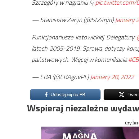
Szczegóły w nagraniu 👇
pic.twitter.co
— Stanisław Żaryn (@StZaryn)
January 
Funkcjonariusze katowickiej Delegatury
latach 2005-2019. Sprawa dotyczy korup
państwowych. Więcej w komunikacie
#CB
— CBA (@CBAgovPL)
January 28, 2022
Udostępnij na FB
Twee
Wspieraj niezależne wydaw
Czy jes