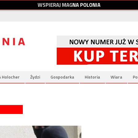
W
S
P
I
E
R
A
J
M
A
G
N
A
P
O
L
O
N
I
A
& Holocher
Żydzi
Gospodarka
Historia
Wiara
Po