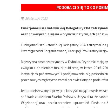
PODOBA CI SIĘ TO CO ROBI
28 stycznia 2022
Funkcjonariusze katowickiej Delegatury CBA zatrzymali
oraz powoływania się na wpływy w instytucjach państ
Funkcjonariusze katowickiej Delegatury CBA zatrzymali n
Przestępczości Zorganizowanej i Korupcji Prokuratury Krajo
Mężczyzna został zatrzymany w Rybniku. Czynności mają 
związku z pełnieniem funkcji publicznej w latach 2016-
instytucjach państwowych i podejmowania się pośrednic
procesowych mężczyzna został przewieziony do prokuratury,
Jest podejrzewany o przyjęcie korzyści majątkowych w za
spółkach z udziałem Skarbu Państwa. Usłyszał także zarz
Więziennej oraz przekroczeniem uprawnień Posła na S