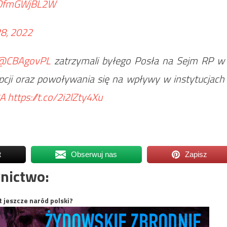
m/OfmGWjBL2W
28, 2022
@CBAgovPL
zatrzymali byłego Posła na Sejm RP w
cji oraz powoływania się na wpływy w instytucjach
A
https://t.co/2i2lZty4Xu
t
Obserwuj nas
Zapisz
nictwo:
t jeszcze naród polski?