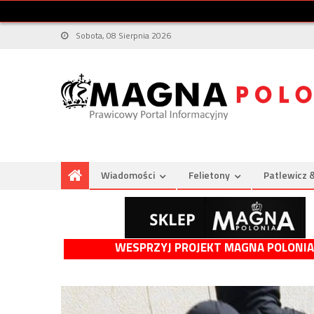
Sobota, 08 Sierpnia 2026
Wiadomości
Felietony
Patlewicz 
WESPRZYJ PROJEKT MAGNA POLONIA