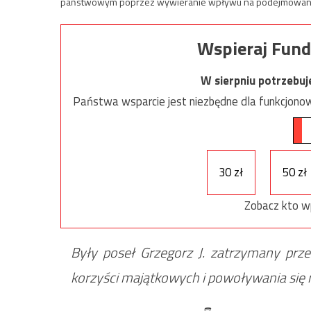
państwowym poprzez wywieranie wpływu na podejmowane p
Wspieraj Fund
W sierpniu potrzebu
Państwa wsparcie jest niezbędne dla funkcjonow
30 zł
50 zł
Zobacz kto w
Były poseł Grzegorz J. zatrzymany przez
korzyści majątkowych i powoływania się