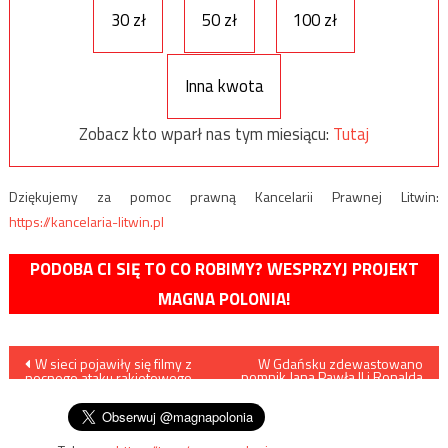
30 zł
50 zł
100 zł
Inna kwota
Zobacz kto wparł nas tym miesiącu:
Tutaj
Dziękujemy za pomoc prawną Kancelarii Prawnej Litwin:
https://kancelaria-litwin.pl
PODOBA CI SIĘ TO CO ROBIMY? WESPRZYJ PROJEKT
MAGNA POLONIA!
Nawigacja
W sieci pojawiły się filmy z
W Gdańsku zdewastowano
pomnik Jana Pawła II i Ronalda
nocnego ataku rakietowego
Reagana
wpisu
na Damaszek