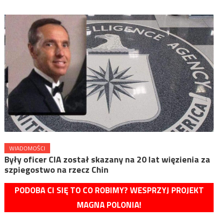
WIADOMOŚCI
Były oficer CIA został skazany na 20 lat więzienia za
szpiegostwo na rzecz Chin
PODOBA CI SIĘ TO CO ROBIMY? WESPRZYJ PROJEKT
MAGNA POLONIA!