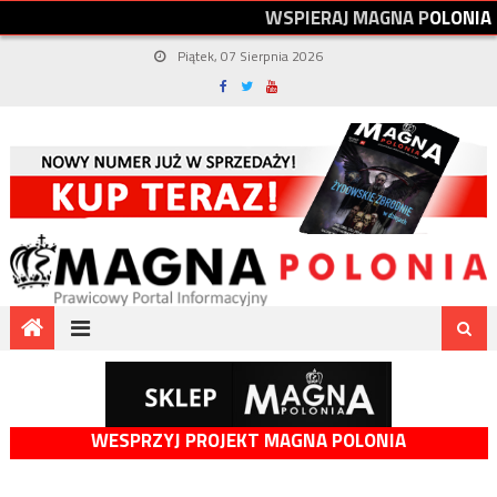
W
S
P
I
E
R
A
J
M
A
G
N
A
P
O
L
O
N
I
A
Piątek, 07 Sierpnia 2026
WESPRZYJ PROJEKT MAGNA POLONIA