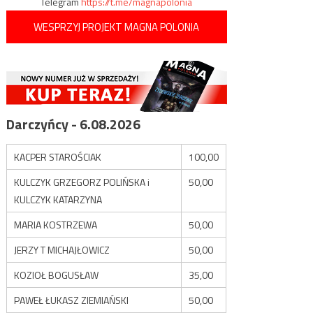
Telegram
https://t.me/magnapolonia
WESPRZYJ PROJEKT MAGNA POLONIA
Darczyńcy - 6.08.2026
KACPER STAROŚCIAK
100,00
KULCZYK GRZEGORZ POLIŃSKA i
50,00
KULCZYK KATARZYNA
MARIA KOSTRZEWA
50,00
JERZY T MICHAJŁOWICZ
50,00
KOZIOŁ BOGUSŁAW
35,00
PAWEŁ ŁUKASZ ZIEMIAŃSKI
50,00