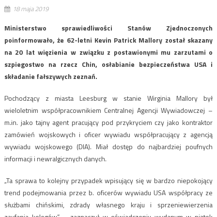
18 maja 2019
Ministerstwo sprawiedliwości Stanów Zjednoczonych
poinformowało, że 62-letni Kevin Patrick Mallory został skazany
na 20 lat więzienia w związku z postawionymi mu zarzutami o
szpiegostwo na rzecz Chin, osłabianie bezpieczeństwa USA i
składanie fałszywych zeznań.
Pochodzący z miasta Leesburg w stanie Wirginia Mallory był
wieloletnim współpracownikiem Centralnej Agencji Wywiadowczej –
m.in. jako tajny agent pracujący pod przykryciem czy jako kontraktor
zamówień wojskowych i oficer wywiadu współpracujący z agencją
wywiadu wojskowego (DIA). Miał dostęp do najbardziej poufnych
informacji i newralgicznych danych.
„Ta sprawa to kolejny przypadek wpisujący się w bardzo niepokojący
trend podejmowania przez b. oficerów wywiadu USA współpracy ze
służbami chińskimi, zdrady własnego kraju i sprzeniewierzenia
zaufania kolegów” – zaznaczył w oświadczeniu wydanym w piątek