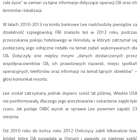
całe życie” w zamian za tajne informacje dotyczące operacji CIA oraz ich
terminów i lokalizacji.
W latach 2010-2013 na konto bankowe Lee nadchodziły pieniądze za
działalność szpiegowską; FBI znalazło też w 2012 roku, podczas
przeszukania pokoju hotelowego w Honolulu, w którym zatrzymał się
podejrzany, jego odręczne notatki na temat zadań wykonywanych dla
CIA. Dotyczyły one między innymi „danych dostarczonych przez
współpracowników CIA, ich prawdziwych nazwisk, miejsc spotkań
operacyjnych, telefonów oraz informacji na temat tajnych obiektów” –
głosi komunikat resortu.
Lee został zatrzymany jednak dopiero sześć lat później. Władze USA
nie poinformowały, dlaczego jego aresztowanie i oskarżenie zajęło tyle
czasu. Jak podaje CNBC wyrok w sprawie Lee powinien zapaść 23
sierpnia.
Od 2010 roku do końca roku 2012 Chińczycy zabili kilkanaście tzw.
źródeł, które CIA posiadała w Chinach i uwięziły co najmniej sześć