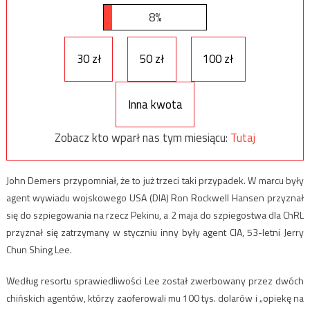
8%
30 zł
50 zł
100 zł
Inna kwota
Zobacz kto wparł nas tym miesiącu:
Tutaj
John Demers przypomniał, że to już trzeci taki przypadek. W marcu były
agent wywiadu wojskowego USA (DIA) Ron Rockwell Hansen przyznał
się do szpiegowania na rzecz Pekinu, a 2 maja do szpiegostwa dla ChRL
przyznał się zatrzymany w styczniu inny były agent CIA, 53-letni Jerry
Chun Shing Lee.
Według resortu sprawiedliwości Lee został zwerbowany przez dwóch
chińskich agentów, którzy zaoferowali mu 100 tys. dolarów i „opiekę na