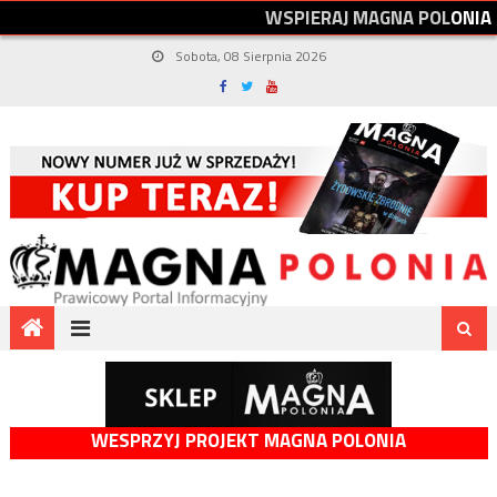
W
S
P
I
E
R
A
J
M
A
G
N
A
P
O
L
O
N
I
A
Sobota, 08 Sierpnia 2026
WESPRZYJ PROJEKT MAGNA POLONIA