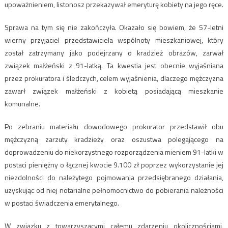
upoważnieniem, listonosz przekazywał emeryturę kobiety na jego ręce.
Sprawa na tym się nie zakończyła. Okazało się bowiem, że 57-letni
wierny przyjaciel przedstawiciela wspólnoty mieszkaniowej, który
został zatrzymany jako podejrzany o kradzież obrazów, zarwał
związek małżeński z 91-latką. Ta kwestia jest obecnie wyjaśniana
przez prokuratora i śledczych, celem wyjaśnienia, dlaczego mężczyzna
zawarł związek małżeński z kobietą posiadającą mieszkanie
komunalne.
Po zebraniu materiału dowodowego prokurator przedstawił obu
mężczyzną zarzuty kradzieży oraz oszustwa polegającego na
doprowadzeniu do niekorzystnego rozporządzenia mieniem 91-latki w
postaci pieniężny o łącznej kwocie 9.100 zł poprzez wykorzystanie jej
niezdolności do należytego pojmowania przedsiębranego działania,
uzyskując od niej notarialne pełnomocnictwo do pobierania należności
w postaci świadczenia emerytalnego.
W związku z towarzyszącymi całemu zdarzeniu okolicznościami,