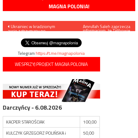
MAGNA POLONIA!
Nawigacja
Ukrainiec w kradzionym
Amrullah Saleh zaprzecza
informacjom, że Talibowie
aucie zatrzymany po
zdobyli Dolinę Pandższir
wpisu
policyjnym pościgu
Telegram
https://t.me/magnapolonia
WESPRZYJ PROJEKT MAGNA POLONIA
Darczyńcy - 6.08.2026
KACPER STAROŚCIAK
100,00
KULCZYK GRZEGORZ POLIŃSKA i
50,00