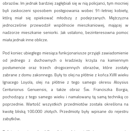
obrazów. Im jednak bardziej zagłębiali się w nią policjanci, tym mocniej
byli zaskoczeni sposobem postępowania wobec 91-letniej kobiety,
którą miał się opiekować młodszy z podejrzanych. Mężczyzna
jednocześnie przewodził wspólnocie mieszkaniowej, mającej w
nadzorze mieszkanie seniorki. Jak ustalono, bezinteresowna pomoc
miała jednak inne oblicze.
Pod koniec ubiegłego miesiąca funkcjonariusze przyjęli zawiadomienie
od jednego z duchownych o kradzieży krzyża na kamiennym
postumencie oraz trzech drogocennych obrazów, które zostały
zabrane z domu zakonnego. Były to olej na płótnie z końca XVIII wieku
Ignacego Loyola, olej na płótnie z tego samego okresu Aloysius
Centurionus Genuensis, a także obraz Św. Franciszka Borgia,
pochodzący z tego samego wieku i namalowany tą samą techniką co
poprzednie. Wartość wszystkich przedmiotów została określona na
kwotę bliską 100.000 złotych. Przedmioty były wpisane do rejestru
zabytków.