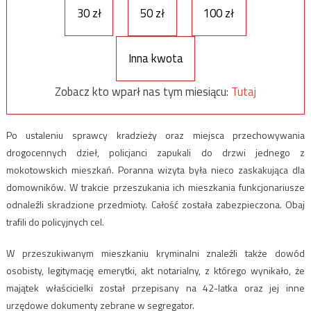
30 zł
50 zł
100 zł
Inna kwota
Zobacz kto wparł nas tym miesiącu:
Tutaj
Po ustaleniu sprawcy kradzieży oraz miejsca przechowywania
drogocennych dzieł, policjanci zapukali do drzwi jednego z
mokotowskich mieszkań. Poranna wizyta była nieco zaskakująca dla
domowników. W trakcie przeszukania ich mieszkania funkcjonariusze
odnaleźli skradzione przedmioty. Całość została zabezpieczona. Obaj
trafili do policyjnych cel.
W przeszukiwanym mieszkaniu kryminalni znaleźli także dowód
osobisty, legitymację emerytki, akt notarialny, z którego wynikało, że
majątek właścicielki został przepisany na 42-latka oraz jej inne
urzędowe dokumenty zebrane w segregator.