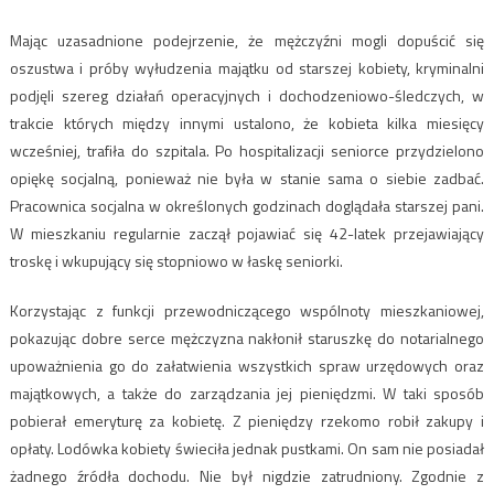
Mając uzasadnione podejrzenie, że mężczyźni mogli dopuścić się
oszustwa i próby wyłudzenia majątku od starszej kobiety, kryminalni
podjęli szereg działań operacyjnych i dochodzeniowo-śledczych, w
trakcie których między innymi ustalono, że kobieta kilka miesięcy
wcześniej, trafiła do szpitala. Po hospitalizacji seniorce przydzielono
opiękę socjalną, ponieważ nie była w stanie sama o siebie zadbać.
Pracownica socjalna w określonych godzinach doglądała starszej pani.
W mieszkaniu regularnie zaczął pojawiać się 42-latek przejawiający
troskę i wkupujący się stopniowo w łaskę seniorki.
Korzystając z funkcji przewodniczącego wspólnoty mieszkaniowej,
pokazując dobre serce mężczyzna nakłonił staruszkę do notarialnego
upoważnienia go do załatwienia wszystkich spraw urzędowych oraz
majątkowych, a także do zarządzania jej pieniędzmi. W taki sposób
pobierał emeryturę za kobietę. Z pieniędzy rzekomo robił zakupy i
opłaty. Lodówka kobiety świeciła jednak pustkami. On sam nie posiadał
żadnego źródła dochodu. Nie był nigdzie zatrudniony. Zgodnie z