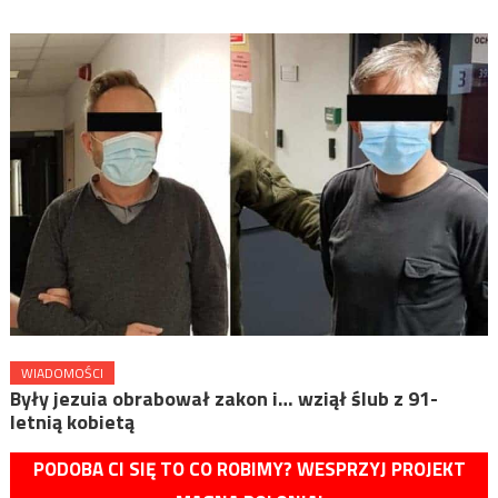
WIADOMOŚCI
Były jezuia obrabował zakon i… wziął ślub z 91-
letnią kobietą
PODOBA CI SIĘ TO CO ROBIMY? WESPRZYJ PROJEKT