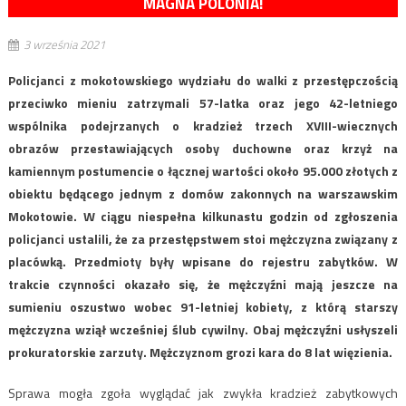
MAGNA POLONIA!
3 września 2021
Policjanci z mokotowskiego wydziału do walki z przestępczością
przeciwko mieniu zatrzymali 57-latka oraz jego 42-letniego
wspólnika podejrzanych o kradzież trzech XVIII-wiecznych
obrazów przestawiających osoby duchowne oraz krzyż na
kamiennym postumencie o łącznej wartości około 95.000 złotych z
obiektu będącego jednym z domów zakonnych na warszawskim
Mokotowie. W ciągu niespełna kilkunastu godzin od zgłoszenia
policjanci ustalili, że za przestępstwem stoi mężczyzna związany z
placówką. Przedmioty były wpisane do rejestru zabytków. W
trakcie czynności okazało się, że mężczyźni mają jeszcze na
sumieniu oszustwo wobec 91-letniej kobiety, z którą starszy
mężczyzna wziął wcześniej ślub cywilny. Obaj mężczyźni usłyszeli
prokuratorskie zarzuty. Mężczyznom grozi kara do 8 lat więzienia.
Sprawa mogła zgoła wyglądać jak zwykła kradzież zabytkowych