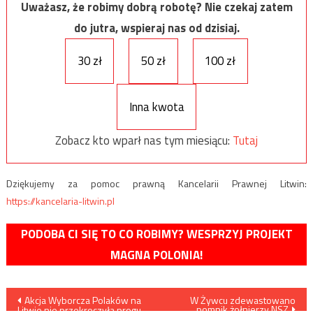
Uważasz, że robimy dobrą robotę? Nie czekaj zatem
do jutra, wspieraj nas od dzisiaj.
30 zł
50 zł
100 zł
Inna kwota
Zobacz kto wparł nas tym miesiącu:
Tutaj
Dziękujemy za pomoc prawną Kancelarii Prawnej Litwin:
https://kancelaria-litwin.pl
PODOBA CI SIĘ TO CO ROBIMY? WESPRZYJ PROJEKT
MAGNA POLONIA!
Nawigacja
Akcja Wyborcza Polaków na
W Żywcu zdewastowano
pomnik żołnierzy NSZ
Litwie nie przekroczyła progu