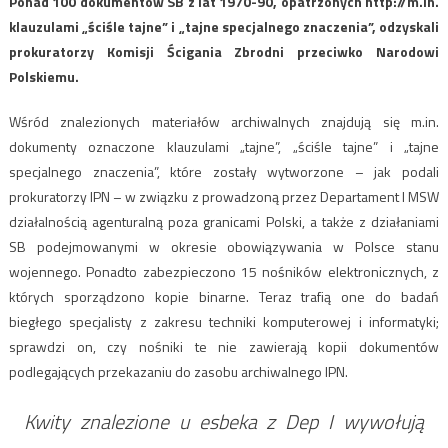
Ponad 100 dokumentów SB z lat 1970-90, opatrzonych http://m.in.
klauzulami „ściśle tajne” i „tajne specjalnego znaczenia”, odzyskali
prokuratorzy Komisji Ścigania Zbrodni przeciwko Narodowi
Polskiemu.
Wśród znalezionych materiałów archiwalnych znajdują się m.in.
dokumenty oznaczone klauzulami „tajne”, „ściśle tajne” i „tajne
specjalnego znaczenia”, które zostały wytworzone – jak podali
prokuratorzy IPN – w związku z prowadzoną przez Departament I MSW
działalnością agenturalną poza granicami Polski, a także z działaniami
SB podejmowanymi w okresie obowiązywania w Polsce stanu
wojennego. Ponadto zabezpieczono 15 nośników elektronicznych, z
których sporządzono kopie binarne. Teraz trafią one do badań
biegłego specjalisty z zakresu techniki komputerowej i informatyki;
sprawdzi on, czy nośniki te nie zawierają kopii dokumentów
podlegających przekazaniu do zasobu archiwalnego IPN.
Kwity znalezione u esbeka z Dep I wywołują