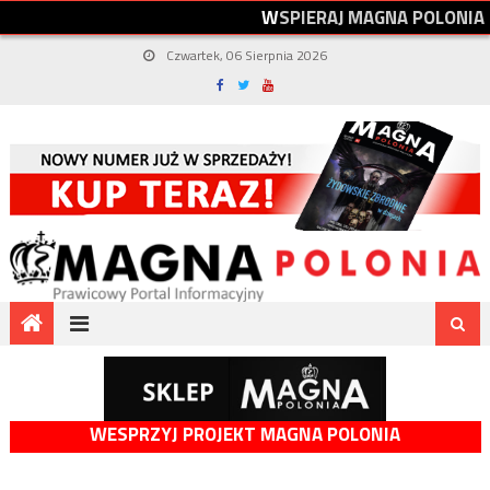
W
S
P
I
E
R
A
J
M
A
G
N
A
P
O
L
O
N
I
A
Czwartek, 06 Sierpnia 2026
WESPRZYJ PROJEKT MAGNA POLONIA