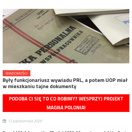
WIADOMOŚCI
Były funkcjonariusz wywiadu PRL, a potem UOP miał
w mieszkaniu tajne dokumenty
PODOBA CI SIĘ TO CO ROBIMY? WESPRZYJ PROJEKT
MAGNA POLONIA!
12 października 2020