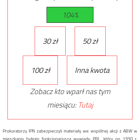
104%
30 zł
50 zł
100 zł
Inna kwota
Zobacz kto wparł nas tym
miesiącu:
Tutaj
Prokuratorzy IPN zabezpieczyli materiały we wspólnej akcji z ABW w
mieszkaniu byłego funkcjonariusza wywiadu PRL, który po 1990 r.