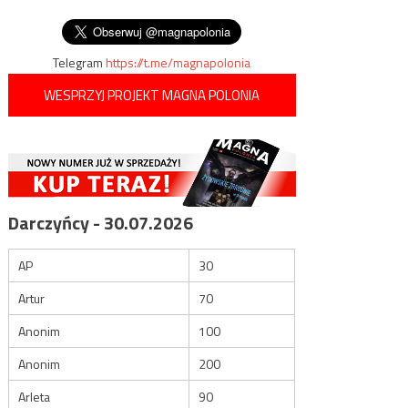
wpisu
wyborczego
Telegram
https://t.me/magnapolonia
WESPRZYJ PROJEKT MAGNA POLONIA
Darczyńcy - 30.07.2026
AP
30
Artur
70
Anonim
100
Anonim
200
Arleta
90