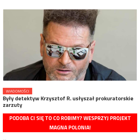
WIADOMOŚCI
Były detektyw Krzysztof R. usłyszał prokuratorskie
zarzuty
PODOBA CI SIĘ TO CO ROBIMY? WESPRZYJ PROJEKT
MAGNA POLONIA!