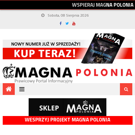
W
S
P
I
E
R
A
J
M
A
G
N
A
P
O
L
O
N
I
A
Sobota, 08 Sierpnia 2026
WESPRZYJ PROJEKT MAGNA POLONIA