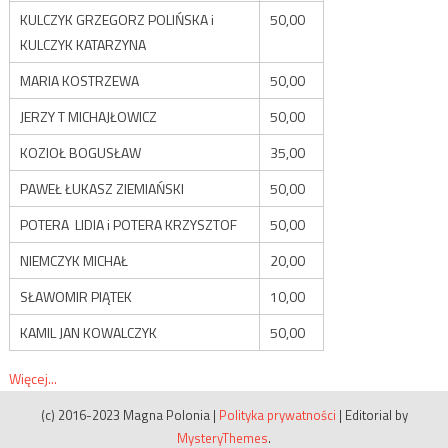
KULCZYK GRZEGORZ POLIŃSKA i
50,00
KULCZYK KATARZYNA
MARIA KOSTRZEWA
50,00
JERZY T MICHAJŁOWICZ
50,00
KOZIOŁ BOGUSŁAW
35,00
PAWEŁ ŁUKASZ ZIEMIAŃSKI
50,00
POTERA LIDIA i POTERA KRZYSZTOF
50,00
NIEMCZYK MICHAŁ
20,00
SŁAWOMIR PIĄTEK
10,00
KAMIL JAN KOWALCZYK
50,00
Więcej...
(c) 2016-2023 Magna Polonia
|
Polityka prywatności
|
Editorial by
MysteryThemes
.