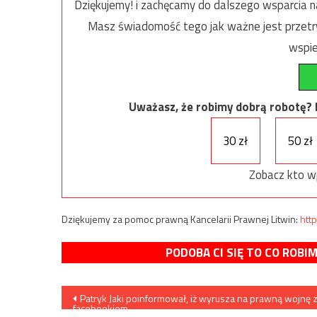
Dziękujemy! i zachęcamy do dalszego wsparcia na
Masz świadomość tego jak ważne jest przetrw
wspie
Uważasz, że robimy dobrą robotę? Ni
30 zł
50 zł
Zobacz kto w
Dziękujemy za pomoc prawną Kancelarii Prawnej Litwin:
http
PODOBA CI SIĘ TO CO ROBI
Nawigacja
Patryk Jaki poinformował, iż wyrusza na prawną wojnę 
facebookiem