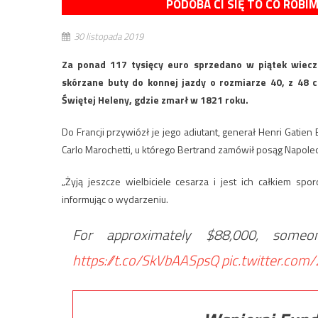
PODOBA CI SIĘ TO CO ROBI
30 listopada 2019
Za ponad 117 tysięcy euro sprzedano w piątek wiec
skórzane buty do konnej jazdy o rozmiarze 40, z 48 
Świętej Heleny, gdzie zmarł w 1821 roku.
Do Francji przywiózł je jego adiutant, generał Henri Gatie
Carlo Marochetti, u którego Bertrand zamówił posąg Napole
„Żyją jeszcze wielbiciele cesarza i jest ich całkiem s
informując o wydarzeniu.
For approximately $88,000, some
https://t.co/SkVbAASpsQ
pic.twitter.co