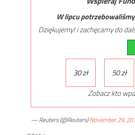
Wspieraj Fund
W lipcu potrzebowaliśmy
Dziękujemy! i zachęcamy do dals
30 zł
50 zł
Zobacz kto wpa
— Reuters (@Reuters)
November 29, 20