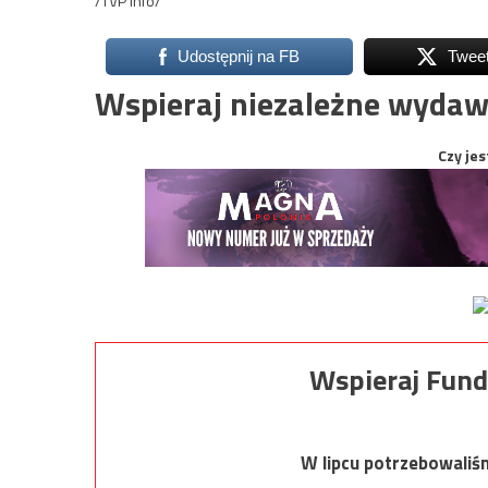
/TVP Info/
Udostępnij na FB
Twee
Wspieraj niezależne wydaw
Czy jes
Wspieraj Fund
W lipcu potrzebowaliś