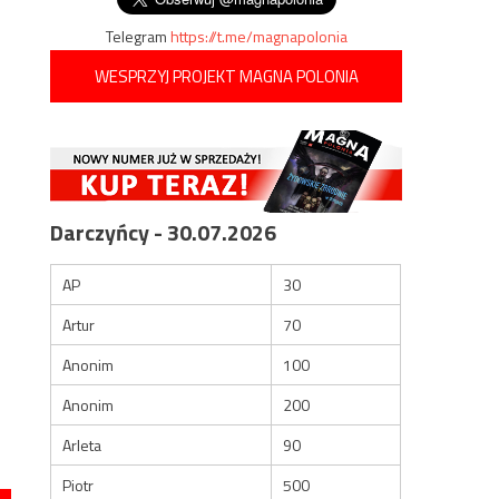
Telegram
https://t.me/magnapolonia
WESPRZYJ PROJEKT MAGNA POLONIA
Darczyńcy - 30.07.2026
AP
30
Artur
70
Anonim
100
Anonim
200
Arleta
90
Piotr
500