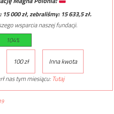
ację Magna Polonia!
:
15 000
zł, zebraliśmy:
15 633,5
zł.
zego wsparcia naszej fundacji.
104%
100 zł
Inna kwota
rł nas tym miesiącu:
Tutaj
19