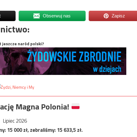
t
Obserwuj nas
Zapisz
nictwo:
t jeszcze naród polski?
ację Magna Polonia!
Lipiec 2026
my:
15 000
zł, zebraliśmy:
15 633,5
zł.