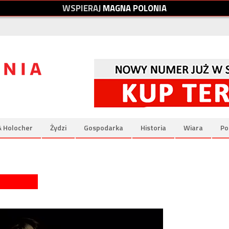
W
S
P
I
E
R
A
J
M
A
G
N
A
P
O
L
O
N
I
A
& Holocher
Żydzi
Gospodarka
Historia
Wiara
Po