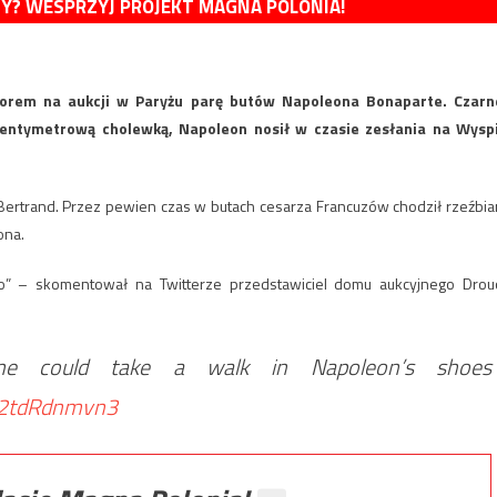
MY? WESPRZYJ PROJEKT MAGNA POLONIA!
zorem na aukcji w Paryżu parę butów Napoleona Bonaparte. Czarn
centymetrową cholewką, Napoleon nosił w czasie zesłania na Wysp
n Bertrand. Przez pewien czas w butach cesarza Francuzów chodził rzeźbia
ona.
poro” – skomentował na Twitterze przedstawiciel domu aukcyjnego Drou
one could take a walk in Napoleon’s shoes
m/2tdRdnmvn3