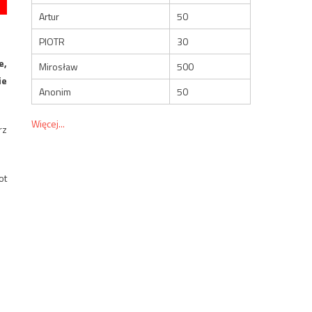
Artur
50
PIOTR
30
e,
Mirosław
500
ie
Anonim
50
Więcej...
rz
ot