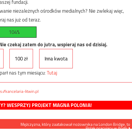
szej fundacji.
anie niezależnych ośrodków medialnych? Nie zwlekaj więc,
raj nas już od teraz.
104%
e czekaj zatem do jutra, wspieraj nas od dzisiaj.
100 zł
Inna kwota
parł nas tym miesiącu:
Tutaj
s://kancelaria-litwin.pl
MY? WESPRZYJ PROJEKT MAGNA POLONIA!
z
Mężczyzna, który zaatakował nożownika na London Bridge, to
Polak pracujący w Anglii