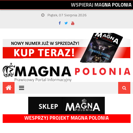
W
S
P
I
E
R
A
J
M
A
G
N
A
P
O
L
O
N
I
A
Piątek, 07 Sierpnia 2026
WESPRZYJ PROJEKT MAGNA POLONIA