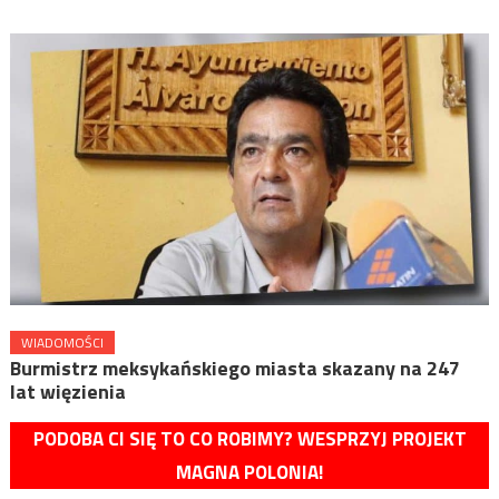
WIADOMOŚCI
Burmistrz meksykańskiego miasta skazany na 247
lat więzienia
PODOBA CI SIĘ TO CO ROBIMY? WESPRZYJ PROJEKT
MAGNA POLONIA!