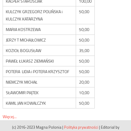
KACPER STAROŚCIAK
100,00
KULCZYK GRZEGORZ POLIŃSKA i
50,00
KULCZYK KATARZYNA
MARIA KOSTRZEWA
50,00
JERZY T MICHAJŁOWICZ
50,00
KOZIOŁ BOGUSŁAW
35,00
PAWEŁ ŁUKASZ ZIEMIAŃSKI
50,00
POTERA LIDIA i POTERA KRZYSZTOF
50,00
NIEMCZYK MICHAŁ
20,00
SŁAWOMIR PIĄTEK
10,00
KAMIL JAN KOWALCZYK
50,00
Więcej...
(c) 2016-2023 Magna Polonia
|
Polityka prywatności
|
Editorial by