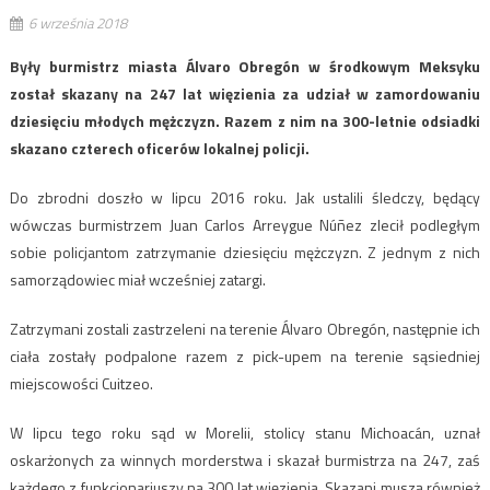
6 września 2018
Były burmistrz miasta Álvaro Obregón w środkowym Meksyku
został skazany na 247 lat więzienia za udział w zamordowaniu
dziesięciu młodych mężczyzn. Razem z nim na 300-letnie odsiadki
skazano czterech oficerów lokalnej policji.
Do zbrodni doszło w lipcu 2016 roku. Jak ustalili śledczy, będący
wówczas burmistrzem Juan Carlos Arreygue Núñez zlecił podległym
sobie policjantom zatrzymanie dziesięciu mężczyzn. Z jednym z nich
samorządowiec miał wcześniej zatargi.
Zatrzymani zostali zastrzeleni na terenie Álvaro Obregón, następnie ich
ciała zostały podpalone razem z pick-upem na terenie sąsiedniej
miejscowości Cuitzeo.
W lipcu tego roku sąd w Morelii, stolicy stanu Michoacán, uznał
oskarżonych za winnych morderstwa i skazał burmistrza na 247, zaś
każdego z funkcjonariuszy na 300 lat więzienia. Skazani muszą również