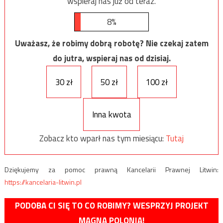
wspieraj nas już od teraz.
8%
Uważasz, że robimy dobrą robotę? Nie czekaj zatem
do jutra, wspieraj nas od dzisiaj.
30 zł
50 zł
100 zł
Inna kwota
Zobacz kto wparł nas tym miesiącu:
Tutaj
Dziękujemy za pomoc prawną Kancelarii Prawnej Litwin:
https://kancelaria-litwin.pl
PODOBA CI SIĘ TO CO ROBIMY? WESPRZYJ PROJEKT
MAGNA POLONIA!