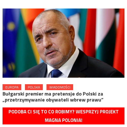
EUROPA
POLSKA
WIADOMOŚCI
Bułgarski premier ma pretensje do Polski za
„przetrzymywanie obywateli wbrew prawu”
PODOBA CI SIĘ TO CO ROBIMY? WESPRZYJ PROJEKT
MAGNA POLONIA!