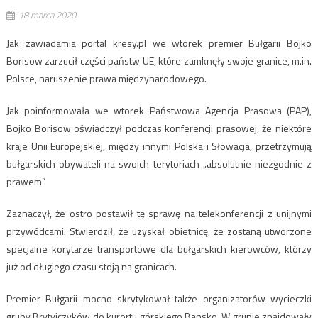
18 marca 2020
Jak zawiadamia portal kresy.pl we wtorek premier Bułgarii Bojko
Borisow zarzucił części państw UE, które zamknęły swoje granice, m.in.
Polsce, naruszenie prawa międzynarodowego.
Jak poinformowała we wtorek Państwowa Agencja Prasowa (PAP),
Bojko Borisow oświadczył podczas konferencji prasowej, że niektóre
kraje Unii Europejskiej, między innymi Polska i Słowacja, przetrzymują
bułgarskich obywateli na swoich terytoriach „absolutnie niezgodnie z
prawem”.
Zaznaczył, że ostro postawił tę sprawę na telekonferencji z unijnymi
przywódcami. Stwierdził, że uzyskał obietnicę, że zostaną utworzone
specjalne korytarze transportowe dla bułgarskich kierowców, którzy
już od długiego czasu stoją na granicach.
Premier Bułgarii mocno skrytykował także organizatorów wycieczki
grupy Brytyjczyków do kurortu górskiego Bansko. W grupie znajdowały