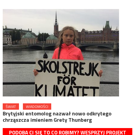
ŚWIAT
WIADOMOŚCI
Brytyjski entomolog nazwał nowo odkrytego
chrząszcza imieniem Grety Thunberg
PODOBA CI SIĘ TO CO ROBIMY? WESPRZYJ PROJEKT