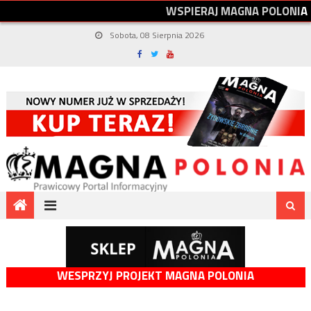
W
S
P
I
E
R
A
J
M
A
G
N
A
P
O
L
O
N
I
A
Sobota, 08 Sierpnia 2026
WESPRZYJ PROJEKT MAGNA POLONIA