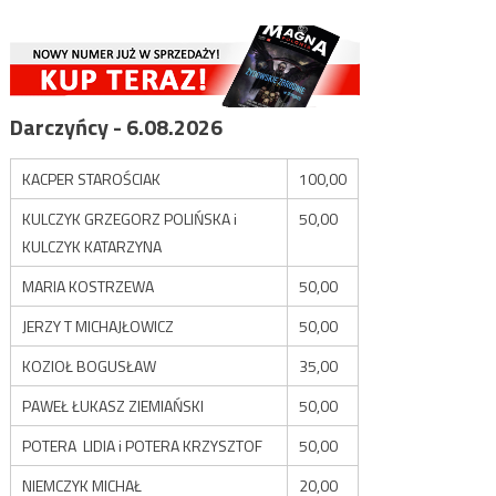
Darczyńcy - 6.08.2026
KACPER STAROŚCIAK
100,00
KULCZYK GRZEGORZ POLIŃSKA i
50,00
KULCZYK KATARZYNA
MARIA KOSTRZEWA
50,00
JERZY T MICHAJŁOWICZ
50,00
KOZIOŁ BOGUSŁAW
35,00
PAWEŁ ŁUKASZ ZIEMIAŃSKI
50,00
POTERA LIDIA i POTERA KRZYSZTOF
50,00
NIEMCZYK MICHAŁ
20,00