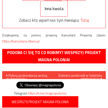
Inna kwota
Zobacz kto wparł nas tym miesiącu:
Tutaj
Dziękujemy za pomoc prawną Kancelarii Prawnej Litwin:
https://kancelaria-litwin.pl
PODOBA CI SIĘ TO CO ROBIMY? WESPRZYJ PROJEKT
MAGNA POLONIA!
Nawigacja
Polscy prokuratorzy wrócą
Żołnierz postrzelił w Gdańsku
włamywaczy
do Smoleńska
wpisu
Telegram
https://t.me/magnapolonia
WESPRZYJ PROJEKT MAGNA POLONIA