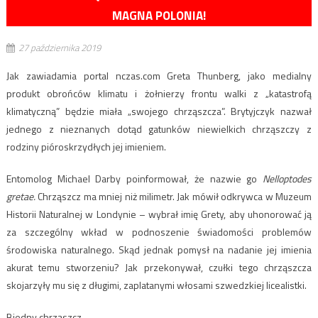
MAGNA POLONIA!
27 października 2019
Jak zawiadamia portal nczas.com Greta Thunberg, jako medialny
produkt obrońców klimatu i żołnierzy frontu walki z „katastrofą
klimatyczną” będzie miała „swojego chrząszcza”. Brytyjczyk nazwał
jednego z nieznanych dotąd gatunków niewielkich chrząszczy z
rodziny pióroskrzydłych jej imieniem.
Entomolog Michael Darby poinformował, że nazwie go
Nelloptodes
gretae.
Chrząszcz ma mniej niż milimetr. Jak mówił odkrywca w Muzeum
Historii Naturalnej w Londynie – wybrał imię Grety, aby uhonorować ją
za szczególny wkład w podnoszenie świadomości problemów
środowiska naturalnego. Skąd jednak pomysł na nadanie jej imienia
akurat temu stworzeniu? Jak przekonywał, czułki tego chrząszcza
skojarzyły mu się z długimi, zaplatanymi włosami szwedzkiej licealistki.
Biedny chrząszcz…