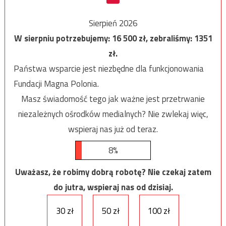
Sierpień 2026
W sierpniu potrzebujemy:
16 500
zł, zebraliśmy:
1351
zł.
Państwa wsparcie jest niezbędne dla funkcjonowania
Fundacji Magna Polonia.
Masz świadomość tego jak ważne jest przetrwanie
niezależnych ośrodków medialnych? Nie zwlekaj więc,
wspieraj nas już od teraz.
8%
Uważasz, że robimy dobrą robotę? Nie czekaj zatem
do jutra, wspieraj nas od dzisiaj.
30 zł
50 zł
100 zł